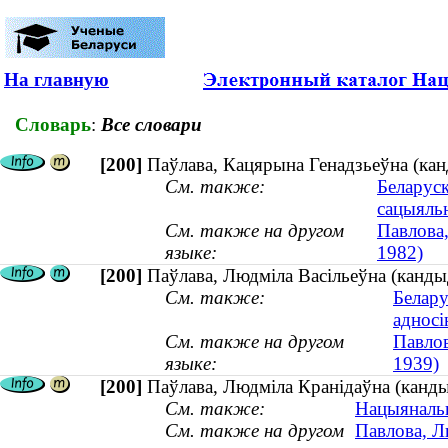
На главную
Словарь
:
Все словари
[200]
Паўлава, Кацярына Генадзьеўна (кан
См. также:
Беларуск
сацыяль
См. также на другом
Павлова,
языке:
1982)
[200]
Паўлава, Людміла Васільеўна (канды
См. также:
Белару
адносі
См. также на другом
Павлов
языке:
1939)
[200]
Паўлава, Людміла Кранідаўна (кандыд
См. также:
Нацыянальн
См. также на другом
Павлова, Л