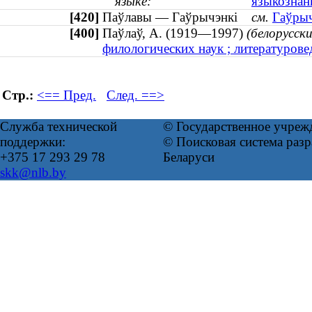
языке:
языкознани
[420]
Паўлавы — Гаўрычэнкі
см.
Гаўрыч
[400]
Паўлаў, А. (1919—1997)
(белорусск
филологических наук ; литературов
Стр.:
<== Пред.
След. ==>
Служба технической
© Государственное учреж
поддержки:
© Поисковая система ра
+375 17 293 29 78
Беларуси
skk@nlb.by