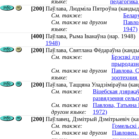
языке:
педагогика 
[200]
Паўлава, Людміла Пятроўна (кандыда
См. также:
Белару
См. также на другом
Павло
языке:
1947)
[400]
Паўлава, Рыма Іванаўна (нар. 1948
1948)
[200]
Паўлава, Святлана Фёдараўна (кандыд
См. также:
Брэсцкі дз
прыродазн
См. также на другом
Павлова, С
языке:
зоотехния 
[200]
Паўлава, Таццяна Уладзіміраўна (канд
См. также:
Віцебская дзяржа
развядзення сельс
См. также на
Павлова, Татьяна 
другом языке:
1972)
[200]
Паўлавец, Дзмітрый Дзмітрыевіч (кан
См. также:
Гомельскі 
См. также на другом
Павловец,