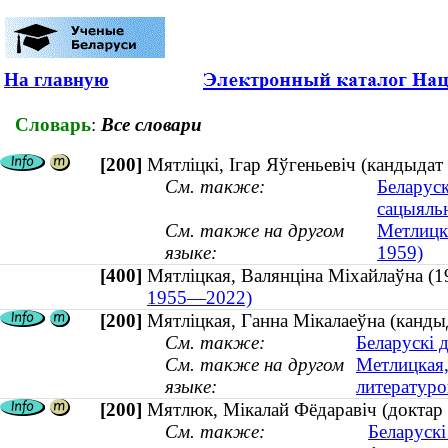
На главную
Словарь
:
Все словари
[200]
Мятліцкі, Ігар Яўгеньевіч (кандыдат 
См. также:
Беларуск
сацыяль
См. также на другом
Метлицки
языке:
1959)
[400]
Мятліцкая, Валянціна Міхайлаўна
1955—2022)
[200]
Мятліцкая, Ганна Мікалаеўна (кандыд
См. также:
Беларускі 
См. также на другом
Метлицкая,
языке:
литературо
[200]
Мятлюк, Мікалай Фёдаравіч (доктар 
См. также:
Беларускі