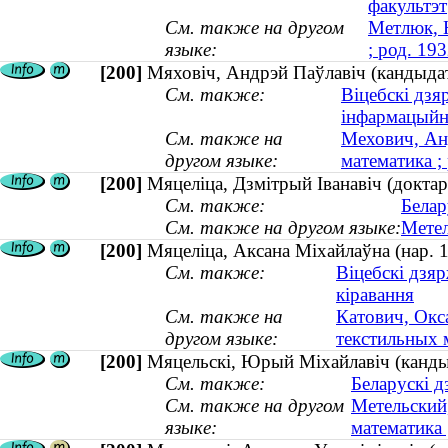
факультэт
См. также на другом
Метлюк, 
языке:
; род. 193
[200]
Мяховіч, Андрэй Паўлавіч (кандыдат
См. также:
Віцебскі дзя
інфармацыйн
См. также на
Мехович, Ан
другом языке:
математика ;
[200]
Мяцелiца, Дзмiтрый Iванавiч (доктар
См. также:
Белар
См. также на другом языке:
Метел
[200]
Мяцеліца, Аксана Міхайлаўна (нар. 
См. также:
Віцебскі дзяр
кіравання
См. также на
Катович, Окс
другом языке:
текстильных м
[200]
Мяцельскi, Юрый Мiхайлавiч (кандыд
См. также:
Беларускі д
См. также на другом
Метельский
языке:
математика 