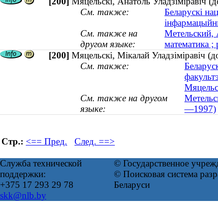
[200]
Мяцельскі, Анатоль Уладзіміравіч (д
См. также:
Беларускі на
інфармацыйны
См. также на
Метельский, 
другом языке:
математика ; 
[200]
Мяцельскі, Мікалай Уладзіміравіч (
См. также:
Беларус
факульт
Мяцельск
См. также на другом
Метельс
языке:
—1997)
Стр.:
<== Пред.
След. ==>
Служба технической
© Государственное учреж
поддержки:
© Поисковая система ра
+375 17 293 29 78
Беларуси
skk@nlb.by