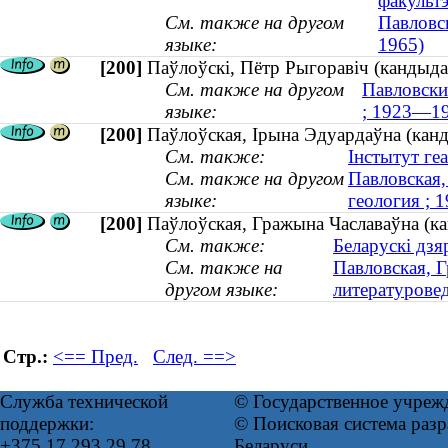
факульт
См. также на другом
Павловс
языке:
1965)
[200]
Паўлоўскі, Пётр Рыгоравіч (кандыда
См. также на другом
Павловски
языке:
; 1923—1
[200]
Паўлоўская, Ірына Эдуардаўна (канд
См. также:
Інстытут геа
См. также на другом
Павловская,
языке:
геология ;
[200]
Паўлоўская, Гражына Чаславаўна (кан
См. также:
Беларускі дзя
См. также на
Павловская, Г
другом языке:
литературовед
Стр.:
<== Пред.
След. ==>
Служба технической
© Государственное учреж
поддержки:
© Поисковая система ра
+375 17 293 29 78
Беларуси