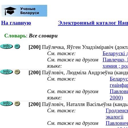
На главную
Словарь
:
Все словари
[200]
Паўлечка, Яўген Уладзiмiравiч (докта
См. также:
Беларускі 
См. также на другом
Павлечко,
языке:
химия ; ро
[200]
Паўловіч, Людміла Андрэеўна (канд
См. также:
Беларус
геаінфа
См. также на другом
Павлови
языке:
2000)
[200]
Паўловіч, Наталля Васільеўна (канды
См. также:
Гродзенск
экалогіі
См. также на другом
Павлович