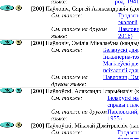
языке:
род. 1941
[200]
Паўловіч, Сяргей Аляксандравіч (д
См. также:
Гродзенс
экалогіі
См. также на другом
Павлови
языке:
2016)
[200]
Паўловіч, Эмілія Мікалаеўна (кандыд
См. также:
Беларускі дзя
Інжынерна-тэх
Магілёўскі дз
псіхалогіі дзя
См. также на
Павлович, Эми
другом языке:
[200]
Паўлоўскі, Аляксандр Іларыёнавіч (к
См. также:
Беларускі н
справы і інж
См. также на другом
Павловский,
языке:
1955)
[200]
Паўлоўскі, Мікалай Дзмітрыевіч (кан
См. также:
Гродзен