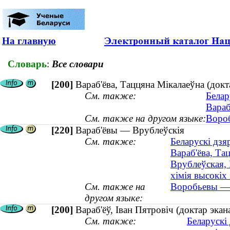
На главную
Словарь
:
Все словари
[200]
Вараб'ёва, Таццяна Мікалаеўна (докт
См. также:
Белар
Вараб
См. также на другом языке:
Вороб
[220]
Вараб'ёвы — Врублеўскія
См. также:
Беларускі дзя
Вараб'ёва, Та
Врублеўская, 
хімія высокіх 
См. также на
Воробьевы —
другом языке:
[200]
Вараб'ёў, Іван Пятровіч (доктар эк
См. также:
Беларускі