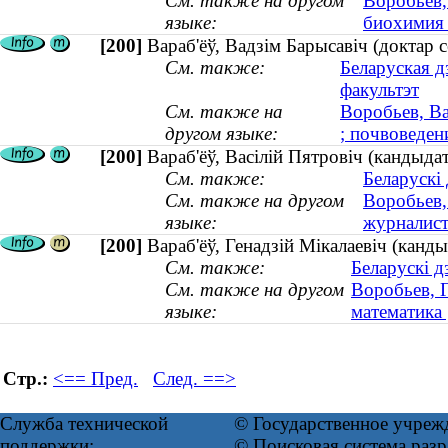
См. также на другом
Воробьев,
языке:
биохимия 
[200]
Вараб'ёў, Вадзім Барысавіч (доктар с
См. также:
Беларуская д
факультэт
См. также на
Воробьев, Ва
другом языке:
; почвоведени
[200]
Вараб'ёў, Васілій Пятровіч (кандыдат
См. также:
Беларускі
См. также на другом
Воробьев,
языке:
журналист
[200]
Вараб'ёў, Генадзій Мікалаевіч (канд
См. также:
Беларускі д
См. также на другом
Воробьев, Г
языке:
математика 
Стр.:
<== Пред.
След. ==>
Служба технической
© Государственное учреж
поддержки:
© Поисковая система ра