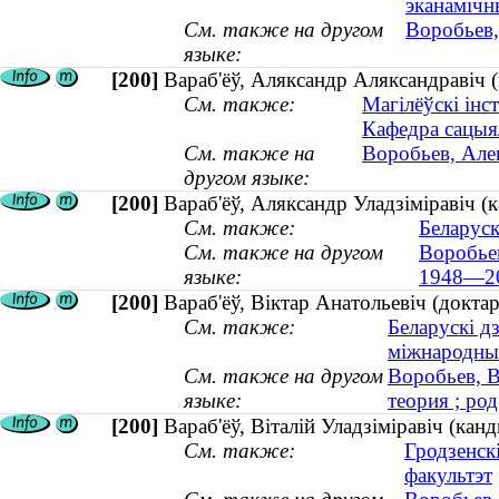
эканамічн
См. также на другом
Воробьев,
языке:
[200]
Вараб'ёў, Аляксандр Аляксандравіч (
См. также:
Магілёўскі інс
Кафедра сацыя
См. также на
Воробьев, Алек
другом языке:
[200]
Вараб'ёў, Аляксандр Уладзiмiравiч 
См. также:
Беларуск
См. также на другом
Воробьев
языке:
1948—2
[200]
Вараб'ёў, Віктар Анатольевіч (доктар
См. также:
Беларускі д
міжнародны
См. также на другом
Воробьев, В
языке:
теория ; род
[200]
Вараб'ёў, Віталій Уладзіміравіч (канд
См. также:
Гродзенск
факультэт