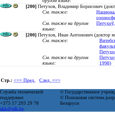
другом языке:
[200]
Петухов, Владимир Борисович (докто
См. также:
Национа
озоносф
См. также на другом
Петухоў,
языке:
[200]
Петухов, Иван Антонович (доктор м
См. также:
Витебс
факуль
Петухов
См. также на другом
Петухоў
языке:
1998)
Стр.:
<== Пред.
След. ==>
Служба технической
© Государственное учреж
поддержки:
© Поисковая система ра
+375 17 293 29 78
Беларуси
skk@nlb.by