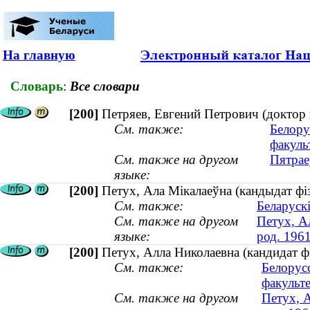
На главную
Словарь
:
Все словари
[200]
Петряев, Евгений Петрович (доктор 
См. также:
Белору
факуль
См. также на другом
Пятрае
языке:
[200]
Петух, Ала Мiкалаеўна (кандыдат фіз
См. также:
Беларускі
См. также на другом
Петух, А
языке:
род. 1961
[200]
Петух, Алла Николаевна (кандидат фи
См. также:
Белорус
факульт
См. также на другом
Петух, А