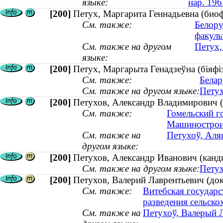
языке:
нар. 196
[200]
Петух, Маргарита Геннадьевна (биоф
См. также:
Белору
факуль
См. также на другом
Петух,
языке:
[200]
Петух, Маргарыта Генадзеўна (біяфізі
См. также:
Белар
См. также на другом языке:
Петух
[200]
Петухов, Александр Владимирович (
См. также:
Гомельский г
Машинострои
См. также на
Петухоў, Аляк
другом языке:
[200]
Петухов, Александр Иванович (канд
См. также на другом языке:
Петух
[200]
Петухов, Валерий Лаврентьевич (док
См. также:
Витебская государс
разведения сельск
См. также на
Петухоў, Валерый Л