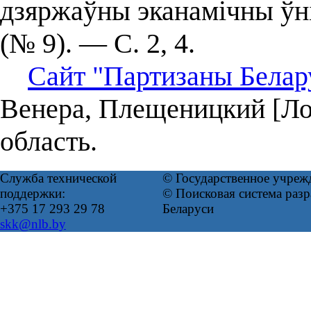
дзяржаўны эканамічны ўні
(№ 9). — С. 2, 4.
Сайт "Партизаны Белар
Венера, Плещеницкий [Ло
область.
Служба технической
© Государственное учреж
поддержки:
© Поисковая система ра
+375 17 293 29 78
Беларуси
skk@nlb.by