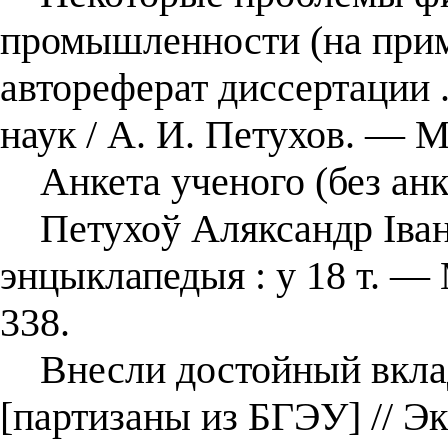
промышленности (на прим
автореферат диссертации 
наук / А. И. Петухов. ― М
Анкета ученого (без анк
Петухоў Аляксандр Івана
энцыклапедыя : у 18 т. — 
338.
Внесли достойный вклад
[партизаны из БГЭУ] // Эк