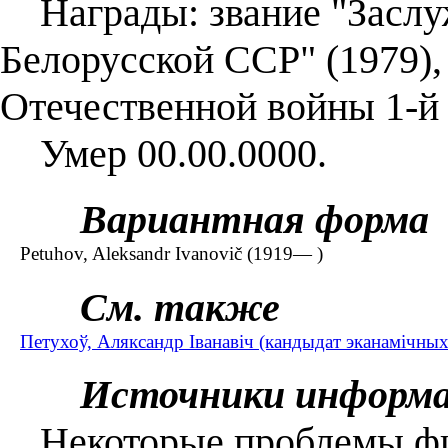
Награды: звание "Заслу
Белорусской ССР" (1979),
Отечественной войны 1-й и
Умер 00.00.0000.
Вариантная форма
Petuhov, Aleksandr Ivanovič (1919— )
См. также
Петухоў, Аляксандр Іванавіч (кандыдат эканамічных
Источники информ
Некоторые проблемы фи