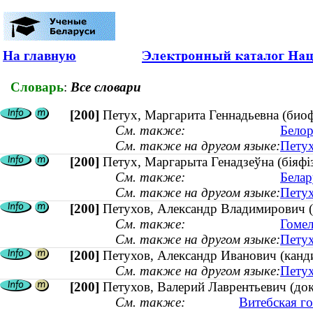
На главную
Словарь
:
Все словари
[200]
Петух, Маргарита Геннадьевна (биоф
См. также:
Белор
См. также на другом языке:
Петух
[200]
Петух, Маргарыта Генадзеўна (біяфізі
См. также:
Белар
См. также на другом языке:
Петух
[200]
Петухов, Александр Владимирович (
См. также:
Гомел
См. также на другом языке:
Петух
[200]
Петухов, Александр Иванович (канд
См. также на другом языке:
Петух
[200]
Петухов, Валерий Лаврентьевич (док
См. также:
Витебская г