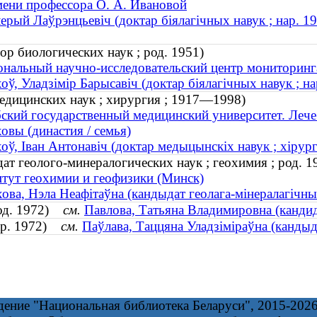
ени профессора О. А. Ивановой
ерый Лаўрэнцьевіч (доктар біялагічных навук ; нар. 1
р биологических наук ; род. 1951)
нальный научно-исследовательский центр мониторинг
оў, Уладзімір Барысавіч (доктар біялагічных навук ; на
едицинских наук ; хирургия ; 1917—1998)
ский государственный медицинский университет. Лече
овы (династия / семья)
оў, Іван Антонавіч (доктар медыцынскіх навук ; хірур
ат геолого-минералогических наук ; геохимия ; род. 1
тут геохимии и геофизики (Минск)
ова, Нэла Неафітаўна (кандыдат геолага-мінералагічных 
род. 1972)
см.
Павлова, Татьяна Владимировна (кандида
нар. 1972)
см.
Паўлава, Таццяна Уладзіміраўна (кандыдат
дение "Национальная библиотека Беларуси", 2015-202