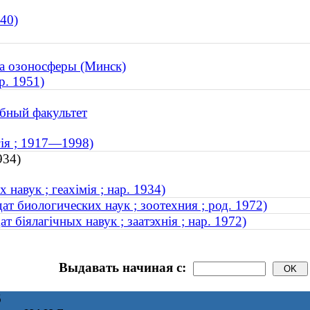
940)
а озоносферы (Минск)
р. 1951)
бный факультет
гія ; 1917—1998)
934)
навук ; геахімія ; нар. 1934)
т биологических наук ; зоотехния ; род. 1972)
 біялагічных навук ; заатэхнія ; нар. 1972)
Выдавать начиная с:
6