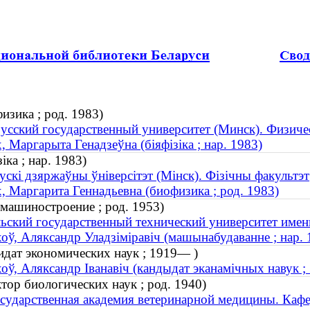
изика ; род. 1983)
усский государственный университет (Минск). Физиче
, Маргарыта Генадзеўна (біяфізіка ; нар. 1983)
ка ; нар. 1983)
ускі дзяржаўны ўніверсітэт (Мінск). Фізічны факультэт
, Маргарита Геннадьевна (биофизика ; род. 1983)
машиностроение ; род. 1953)
ьский государственный технический университет име
оў, Аляксандр Уладзіміравіч (машынабудаванне ; нар. 
идат экономических наук ; 1919— )
оў, Аляксандр Іванавіч (кандыдат эканамічных навук ;
тор биологических наук ; род. 1940)
осударственная академия ветеринарной медицины. Кафе