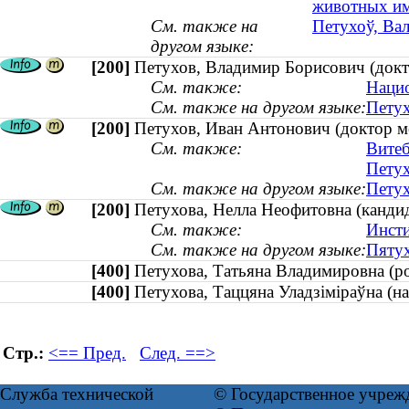
животных им
См. также на
Петухоў, Вал
другом языке:
[200]
Петухов, Владимир Борисович (докто
См. также:
Нацио
См. также на другом языке:
Петух
[200]
Петухов, Иван Антонович (доктор м
См. также:
Витеб
Петух
См. также на другом языке:
Петух
[200]
Петухова, Нелла Неофитовна (кандид
См. также:
Инсти
См. также на другом языке:
Пятух
[400]
Петухова, Татьяна Владимировна (
[400]
Петухова, Таццяна Уладзіміраўна (
Стр.:
<== Пред.
След. ==>
Служба технической
© Государственное учреж