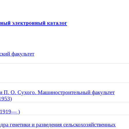
ский факультет
ни П. О. Сухого. Машиностроительный факультет
1953)
 1919— )
дра генетики и разведения сельскохозяйственных