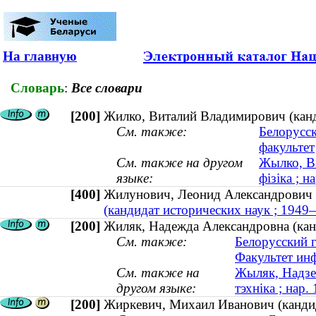
На главную
Словарь
:
Все словари
[200]
Жилко, Виталий Владимирович (канди
См. также:
Белорусск
факультет
См. также на другом
Жылко, Вi
языке:
фізіка ; н
[400]
Жилунович, Леонид Александров
(кандидат исторических наук ; 194
[200]
Жиляк, Надежда Александровна (канд
См. также:
Белорусский 
Факультет ин
См. также на
Жыляк, Надзея
другом языке:
тэхніка ; нар.
[200]
Жиркевич, Михаил Иванович (кандид