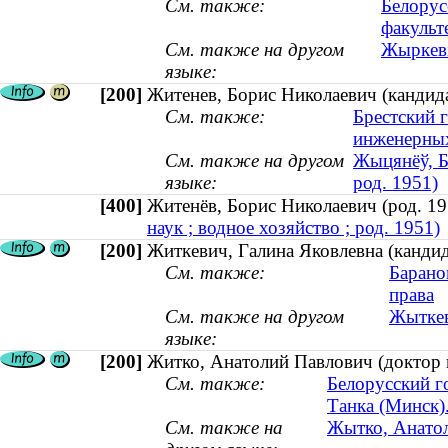
См. также:
Белорус
факульт
См. также на другом
Жыркеві
языке:
[200]
Житенев, Борис Николаевич (кандидат
См. также:
Брестский 
инженерных
См. также на другом
Жыцянёў, Ба
языке:
род. 1951)
[400]
Житенёв, Борис Николаевич (род. 
наук ; водное хозяйство ; род. 1951)
[200]
Житкевич, Галина Яковлевна (кандид
См. также:
Барано
права
См. также на другом
Жыткев
языке:
[200]
Житко, Анатолий Павлович (доктор и
См. также:
Белорусский г
Танка (Минск)
См. также на
Жытко, Анатолі