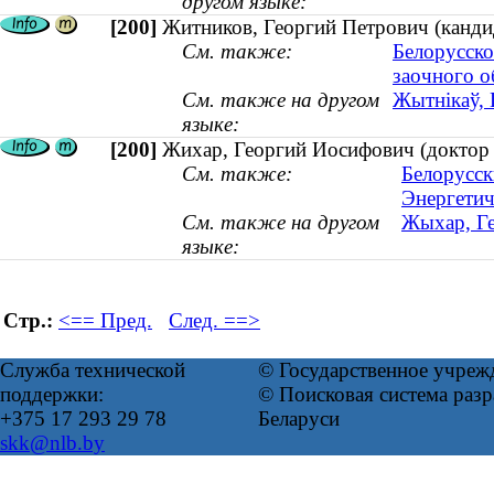
другом языке:
[200]
Житников, Георгий Петрович (канди
См. также:
Белорусско
заочного о
См. также на другом
Жытнікаў, 
языке:
[200]
Жихар, Георгий Иосифович (доктор т
См. также:
Белорусск
Энергетич
См. также на другом
Жыхар, Гео
языке:
Стр.:
<== Пред.
След. ==>
Служба технической
© Государственное учреж
поддержки:
© Поисковая система ра
+375 17 293 29 78
Беларуси
skk@nlb.by