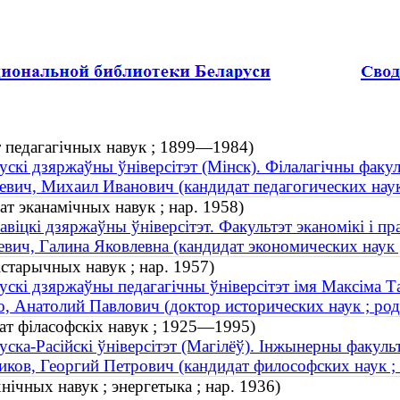
т педагагічных навук ; 1899—1984)
ускі дзяржаўны ўніверсітэт (Мінск). Філалагічны факул
вич, Михаил Иванович (кандидат педагогических нау
т эканамічных навук ; нар. 1958)
авіцкі дзяржаўны ўніверсітэт. Факультэт эканомікі і пр
вич, Галина Яковлевна (кандидат экономических наук ;
старычных навук ; нар. 1957)
ускі дзяржаўны педагагічны ўніверсітэт імя Максіма Т
, Анатолий Павлович (доктор исторических наук ; род
ат філасофскіх навук ; 1925—1995)
уска-Расійскі ўніверсітэт (Магілёў). Інжынерны факуль
ков, Георгий Петрович (кандидат философских наук 
нічных навук ; энергетыка ; нар. 1936)