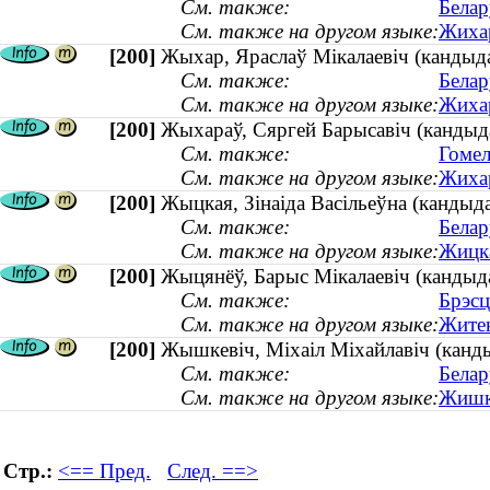
См. также:
Белар
См. также на другом языке:
Жихар
[200]
Жыхар, Яраслаў Мікалаевіч (кандыда
См. также:
Белар
См. также на другом языке:
Жихар
[200]
Жыхараў, Сяргей Барысавіч (кандыда
См. также:
Гомел
См. также на другом языке:
Жихар
[200]
Жыцкая, Зінаіда Васільеўна (кандыдат
См. также:
Белар
См. также на другом языке:
Жицка
[200]
Жыцянёў, Барыс Мікалаевіч (кандыдат
См. также:
Брэсц
См. также на другом языке:
Житен
[200]
Жышкевіч, Міхаіл Міхайлавіч (кандыд
См. также:
Белар
См. также на другом языке:
Жишке
Стр.:
<== Пред.
След. ==>