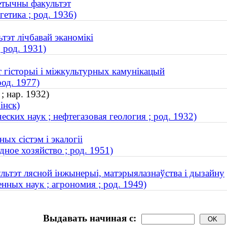
гетычны факультэт
етика ; род. 1936)
тэт лічбавай эканомікі
 род. 1931)
т гісторыі і міжкультурных камунікацый
од. 1977)
; нар. 1932)
інск)
ских наук ; нефтегазовая геология ; род. 1932)
ых сістэм і экалогіі
дное хозяйство ; род. 1951)
ультэт лясной інжынерыі, матэрыялазнаўства і дызайну
ных наук ; агрономия ; род. 1949)
Выдавать начиная с: