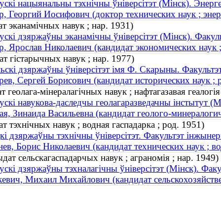
ускі нацыянальны тэхнічны ўніверсітэт (Мінск). Энер
, Георгий Иосифович (доктор технических наук ; энерг
т эканамічных навук ; нар. 1931)
ускі дзяржаўны эканамічны ўніверсітэт (Мінск). Факуль
, Ярослав Николаевич (кандидат экономических наук ;
т гістарычных навук ; нар. 1977)
ьскі дзяржаўны ўніверсітэт імя Ф. Скарыны. Факультэ
ев, Сергей Борисович (кандидат исторических наук ; р
 геолага-мінералагічных навук ; нафтагазавая геалогія 
ускі навукова-даследчы геолагаразведачны інстытут (М
я, Зинаида Васильевна (кандидат геолого-минералогиче
 тэхнічных навук ; водная гаспадарка ; род. 1951)
кі дзяржаўны тэхнічны ўніверсітэт. Факультэт інжынерн
ев, Борис Николаевич (кандидат технических наук ; во
ат сельскагаспадарчых навук ; аграномія ; нар. 1949)
ускі дзяржаўны тэхналагічны ўніверсітэт (Мінск). Фак
вич, Михаил Михайлович (кандидат сельскохозяйствен