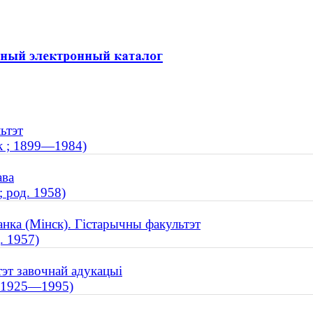
ьтэт
к ; 1899—1984)
ава
 род. 1958)
анка (Мінск). Гістарычны факультэт
. 1957)
тэт завочнай адукацыі
; 1925—1995)