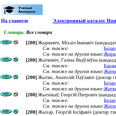
На главную
Словарь
:
Все словари
[200]
Жыркевіч, Міхаіл Іванавіч (кандыда
См. также:
Белар
См. также на другом языке:
Жирке
[200]
Жыткевіч, Галіна Якаўлеўна (кандыда
См. также:
Баран
См. также на другом языке:
Житке
[200]
Жытко, Анатолій Паўлавіч (доктар гі
См. также:
Белар
См. также на другом языке:
Житко
[200]
Жытнікаў, Георгій Пятровіч (кандыд
См. также:
Белар
См. также на другом языке:
Житни
[200]
Жыхар, Георгій Іосіфавіч (доктар тэх