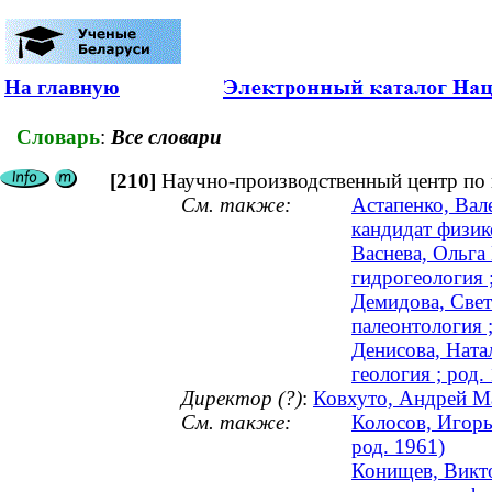
На главную
Словарь
:
Все словари
[210]
Научно-производственный центр по 
См. также:
Астапенко, Вал
кандидат физик
Васнева, Ольга
гидрогеология ;
Демидова, Свет
палеонтология ;
Денисова, Ната
геология ; род.
Директор (?)
:
Ковхуто, Андрей Ма
См. также:
Колосов, Игорь
род. 1961)
Конищев, Викто