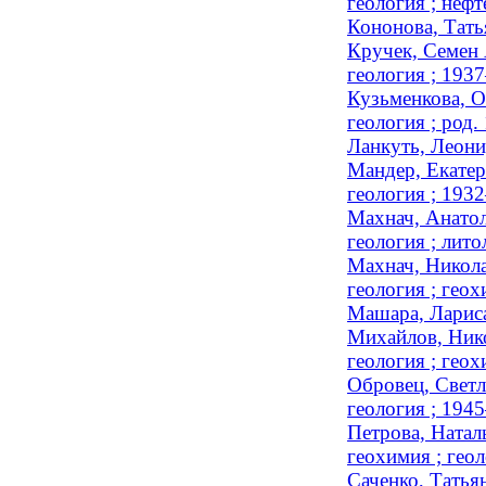
геология ; неф
Кононова, Тать
Кручек, Семен 
геология ; 193
Кузьменкова, О
геология ; род.
Ланкуть, Леони
Мандер, Екатер
геология ; 193
Махнач, Анатол
геология ; лито
Махнач, Никола
геология ; гео
Машара, Лариса
Михайлов, Нико
геология ; гео
Обровец, Светл
геология ; 194
Петрова, Натал
геохимия ; геол
Саченко, Татья