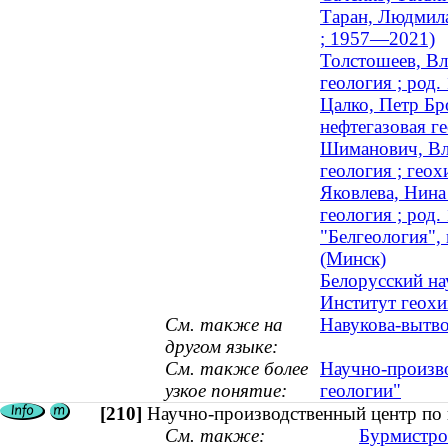
Таран, Людмила
; 1957—2021)
Толстошеев, Вл
геология ; род.
Цалко, Петр Бр
нефтегазовая ге
Шиманович, Вла
геология ; геох
Яковлева, Нина
геология ; род.
"Белгеология",
(Минск)
Белорусский на
Институт геохи
См. также на
Навукова-вытво
другом языке:
См. также более
Научно-произво
узкое понятие:
геологии"
[210]
Научно-производственный центр по 
См. также:
Бурмистро