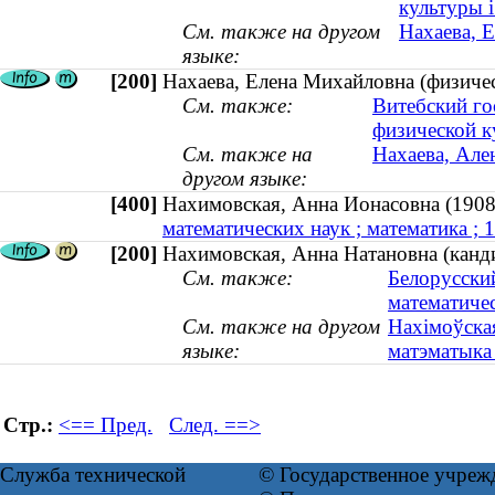
культуры і
См. также на другом
Нахаева, Е
языке:
[200]
Нахаева, Елена Михайловна (физическ
См. также:
Витебский го
физической к
См. также на
Нахаева, Ален
другом языке:
[400]
Нахимовская, Анна Ионасовна (1
математических наук ; математика ;
[200]
Нахимовская, Анна Натановна (канд
См. также:
Белорусски
математиче
См. также на другом
Нахімоўская
языке:
матэматыка
Стр.:
<== Пред.
След. ==>
Служба технической
© Государственное учреж