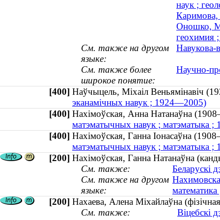
наук ; геол
Каримова, 
Оношко, М
геохимия ;
См. также на другом
Навукова-в
языке:
См. также более
Научно-пр
широкое понятие:
[400]
Наўчыцель, Міхаіл Веньямінавіч 
эканамічных навук ; 1924—2005)
[400]
Нахімоўская, Анна Натанаўна (1
матэматычных навук ; матэматыка ;
[400]
Нахімоўская, Ганна Іонасаўна (1
матэматычных навук ; матэматыка ;
[200]
Нахімоўская, Ганна Натанаўна (канд
См. также:
Беларускі д
См. также на другом
Нахимовская
языке:
математика
[200]
Нахаева, Алена Міхайлаўна (фізічная 
См. также:
Віцебскі д