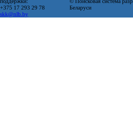
поддержки:
© Поисковая система ра
+375 17 293 29 78
Беларуси
skk@nlb.by