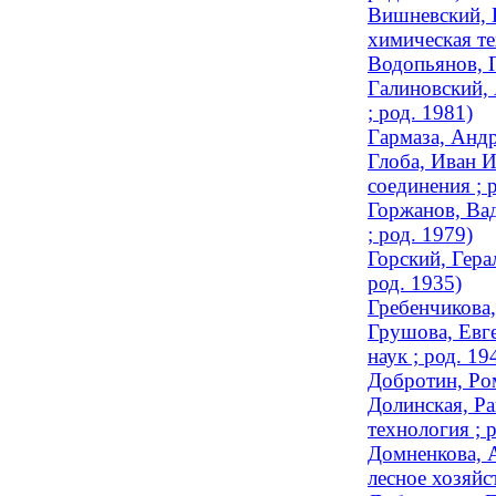
Вишневский, К
химическая те
Водопьянов, П
Галиновский, 
; род. 1981)
Гармаза, Андр
Глоба, Иван 
соединения ; 
Горжанов, Вад
; род. 1979)
Горский, Гера
род. 1935)
Гребенчикова,
Грушова, Евге
наук ; род. 19
Добротин, Ро
Долинская, Ра
технология ; 
Домненкова, А
лесное хозяйс