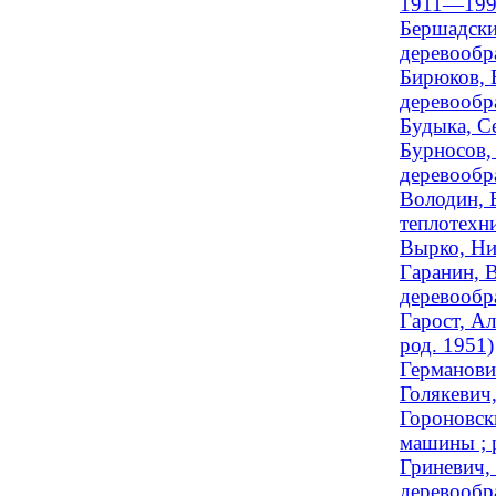
1911—199
Бершадски
деревообр
Бирюков, 
деревообр
Будыка, С
Бурносов,
деревообра
Володин, В
теплотехни
Вырко, Ни
Гаранин, 
деревообра
Гарост, Ал
род. 1951)
Германович
Голякевич,
Гороновск
машины ; 
Гриневич, 
деревообра