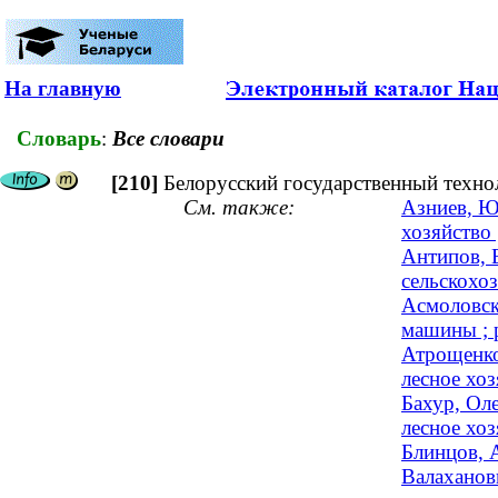
На главную
Словарь
:
Все словари
[210]
Белорусский государственный техно
См. также:
Азниев, Ю
хозяйство
Антипов, 
сельскохо
Асмоловск
машины ; 
Атрощенко
лесное хо
Бахур, Оле
лесное хоз
Блинцов, 
Валаханов