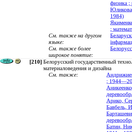
физика ;
Юликова,
1984)
Якименко
; математ
См. также на другом
Беларуск
языке:
інфармац
См. также более
Белорусс
широкое понятие:
[210]
Белорусский государственный техно
материаловедения и дизайна
См. также:
Андрижиев
; 1944—20
Аникеенко
деревообра
Арико, Сер
Бавбель, И
Барташеви
деревообр
Батин, Ник