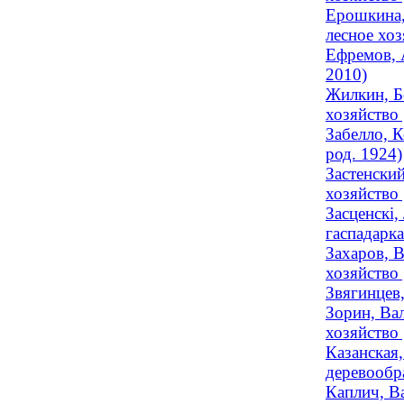
Ерошкина,
лесное хоз
Ефремов, 
2010)
Жилкин, Б
хозяйство
Забелло, 
род. 1924)
Застенски
хозяйство 
Засценскі,
гаспадарка
Захаров, 
хозяйство
Звягинцев,
Зорин, Вал
хозяйство 
Казанская,
деревообра
Каплич, В