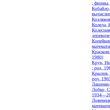
; физика 
Кобайло,
вычислит
Козляков
Коледа, 
Колесник
деревопе
Копейкин
математи
Красковс
1980)
Крук, Ни
; род. 19
Крылов, 
род. 196
Лащенко,
Лобко, С
1934—20
Ловенецк
математи