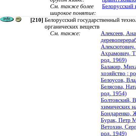
См. также более
Белорусский 
широкое понятие:
[210]
Белорусский государственный техно
органических веществ
См. также:
Алексеев, Ана
деревоперераб
Алексютович,
Ахрамович, Та
род. 1969)
Балакир, Миха
хозяйство ; ро
Белоусов, Вл
Белясова, Нат
род. 1954)
Болтовский, В
химических на
Бондаренко, Ж
Бурак, Петр М
Ветохин, Серг
род. 1949)