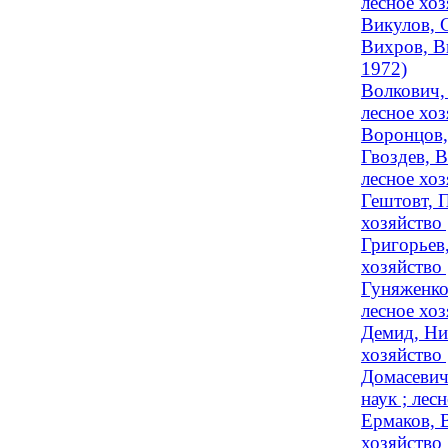
лесное хо
Викулов, 
Вихров, В
1972)
Волкович,
лесное хоз
Воронцов,
Гвоздев, 
лесное хоз
Гештовт, 
хозяйство 
Григорьев
хозяйство
Гуняженко
лесное хоз
Демид, Ни
хозяйство 
Домасевич
наук ; лес
Ермаков, В
хозяйство