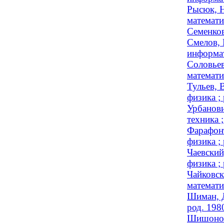
Рысюк, Н
математи
Семенков
Смелов, 
информат
Соловьев
математи
Тульев, 
физика ;
Урбанови
техника ;
Фарафонт
физика ;
Чаевский
физика ;
Чайковск
математи
Шиман, Д
род. 198
Шишонок,