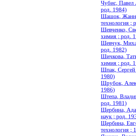
Чубис, Павел 
род. 1984)
Шашок, Жанна
технология ; 
Шевченко, Све
химия ; род. 
Шевчук, Михаи
род. 1982)
Шичкова, Тать
химия ; род. 
Шпак, Сергей 
1980)
Шрубок, Алекс
1986)
Штепа, Владим
род. 1981)
Щербина, Ада
наук ; род. 19
Щербина, Евге
технология ;