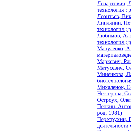
Ленартович, Л
технология ; 
Леонтьев, Вик
Липлянин, Пет
технология ; 
Любимов, Алек
технология ; 
Мануленко, Ал
материаловед
Маркевич, Раи
Матусевич, Ол
Миненкова, Ла
биотехнология
Михаленок, Се
Нестерова, Св
Остроух, Олег
Пенкин, Антон
род. 1981)
Перетрухин, В
деятельности 