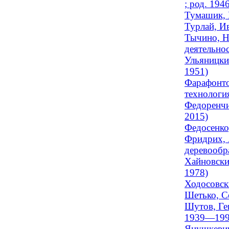
; род. 194
Тумашик, 
Турлай, Ив
Тычино, Н
деятельнос
Ульяницки
1951)
Фарафонто
технология
Федоренчи
2015)
Федосенко,
Фридрих, 
деревообр
Хайновски
1978)
Ходосовск
Шетько, Се
Шутов, Ге
1939—199
Янушкевич