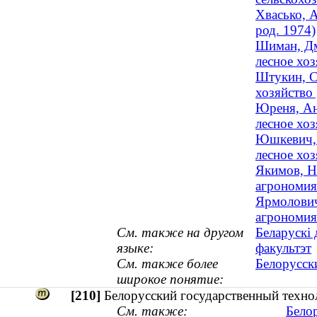
Хвасько, 
род. 1974)
Шиман, Дм
лесное хоз
Штукин, С
хозяйство 
Юреня, Ан
лесное хоз
Юшкевич, 
лесное хоз
Якимов, Н
агрономия 
Ярмолович
агрономия 
См. также на другом
Беларускі 
языке:
факультэт
См. также более
Белорусск
широкое понятие:
[210]
Белорусский государственный техно
См. также:
Бело