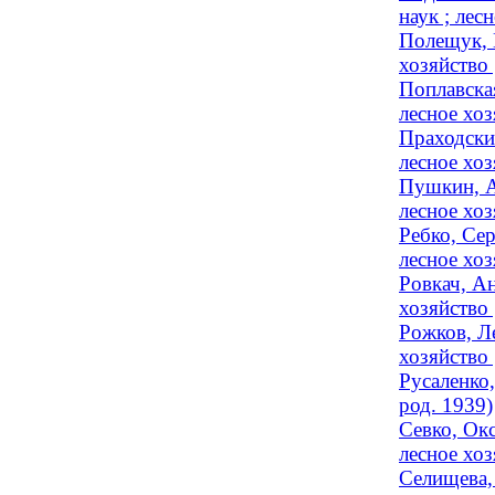
наук ; лес
Полещук, 
хозяйство
Поплавска
лесное хоз
Праходски
лесное хоз
Пушкин, А
лесное хоз
Ребко, Се
лесное хоз
Ровкач, А
хозяйство 
Рожков, Л
хозяйство 
Русаленко,
род. 1939)
Севко, Окс
лесное хоз
Селищева,