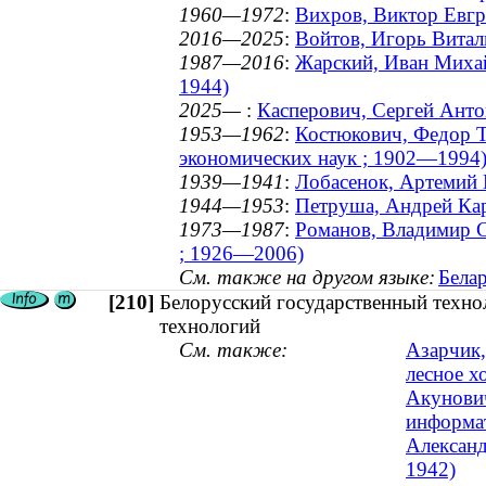
1960—1972
:
Вихров, Виктор Евгр
2016—2025
:
Войтов, Игорь Виталь
1987—2016
:
Жарский, Иван Михай
1944)
2025—
:
Касперович, Сергей Антон
1953—1962
:
Костюкович, Федор Т
экономических наук ; 1902—1994
1939—1941
:
Лобасенок, Артемий 
1944—1953
:
Петруша, Андрей Кар
1973—1987
:
Романов, Владимир Се
; 1926—2006)
См. также на другом языке:
Белар
[210]
Белорусский государственный техно
технологий
См. также:
Азарчик,
лесное х
Акунович
информат
Александ
1942)