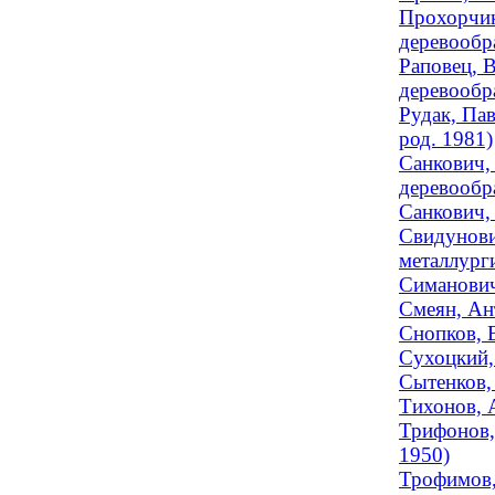
Прохорчик
деревообра
Раповец, В
деревообра
Рудак, Пав
род. 1981)
Санкович,
деревообр
Санкович,
Свидунови
металлурги
Симанович
Смеян, Ант
Снопков, 
Сухоцкий,
Сытенков,
Тихонов, 
Трифонов, 
1950)
Трофимов,