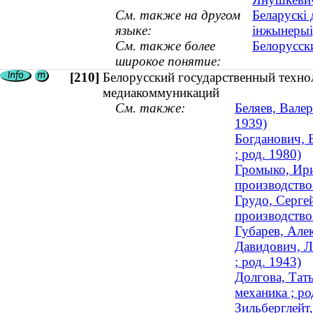
См. также на другом
Беларускі 
языке:
інжынерыі
См. также более
Белорусск
широкое понятие:
[210]
Белорусский государственный техно
медиакоммуникаций
См. также:
Беляев, Валер
1939)
Богданович, 
; род. 1980)
Громыко, Ири
производство 
Грудо, Серге
производство 
Губарев, Але
Давидович, Л
; род. 1943)
Долгова, Тат
механика ; ро
Зильберглейт