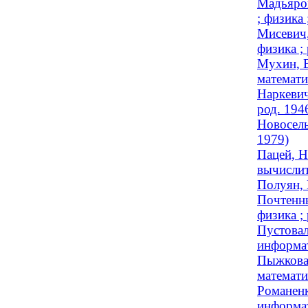
Мадьяров
; физика 
Мисевич,
физика ;
Мухин, В
математи
Наркевич
род. 194
Новосель
1979)
Пацей, Н
вычислит
Полуян, 
Почтенны
физика ;
Пустовал
информат
Пыжкова,
математи
Романенк
информат