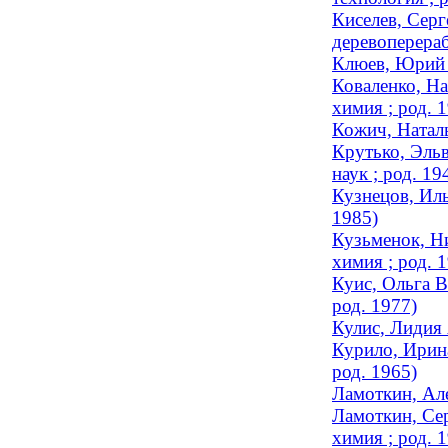
Киселев, Серг
деревоперераб
Клюев, Юрий П
Коваленко, На
химия ; род. 
Кожич, Наталь
Крутько, Эльв
наук ; род. 19
Кузнецов, Иль
1985)
Кузьменок, Ни
химия ; род. 
Куис, Ольга В
род. 1977)
Кулис, Лидия 
Курило, Ирина
род. 1965)
Ламоткин, Ал
Ламоткин, Сер
химия ; род. 