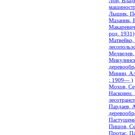
Лой, Влад
машиностр
Лыщик, Пет
Мазаник, Н
Макаревич,
род. 1931)
Матвейко,
лесопользо
Медведев,
Микулинск
деревообра
Минин, Ал
; 1909— )
Мохов, Сер
Насковец,
лесотрансп
Пардаев, А
деревообра
Пастушени
Пищов, Се
Протас, Па