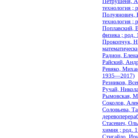
Петрушеня, А
технология ; 
Полуянович, В
технология ; 
Поплавский, 
физика ; род. 
Прокопчук, Ни
математически
Радион, Елена
Райский, Андр
Ревяко, Михаи
1935—2017)
Резников, Вс
Ручай, Никола
Рымовская, Ма
Соколов, Алек
Соловьева, Та
деревоперераб
Стасевич, Оль
химия ; род. 
Стигайло, Ири