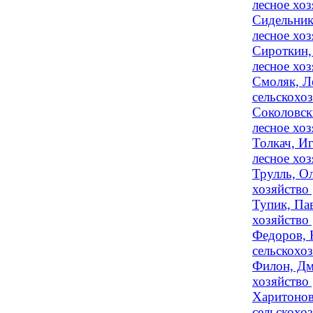
лесное хоз
Сидельник
лесное хоз
Сироткин,
лесное хо
Смоляк, Л
сельскохо
Соколовск
лесное хоз
Толкач, И
лесное хоз
Трулль, Ол
хозяйство
Тупик, Пав
хозяйство 
Федоров, 
сельскохо
Филон, Дм
хозяйство 
Харитонов
сельскохо