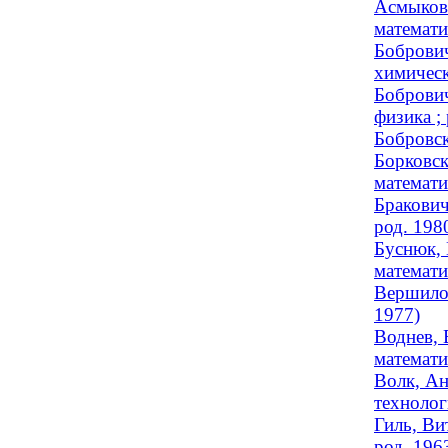
Асмыкови
математи
Бобрович
химическ
Бобрович
физика ;
Бобровск
Борковск
математи
Бракович
род. 198
Буснюк, 
математи
Вершилов
1977)
Воднев, 
математи
Волк, Ан
технолог
Гиль, Ви
род. 196