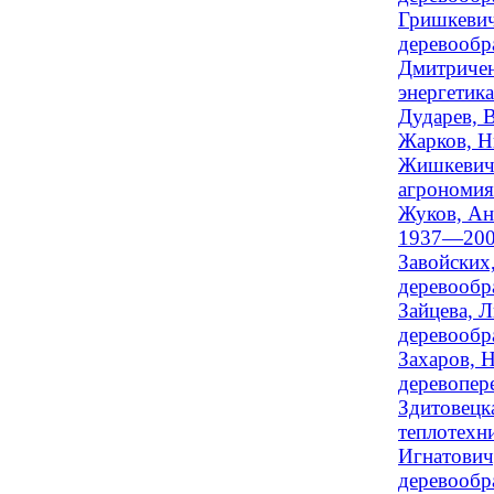
Гришкевич
деревообра
Дмитричен
энергетика
Дударев, 
Жарков, Н
Жишкевич,
агрономия 
Жуков, Ан
1937—200
Завойских
деревообра
Зайцева, Л
деревообр
Захаров, Н
деревопере
Здитовецка
теплотехни
Игнатович
деревообра