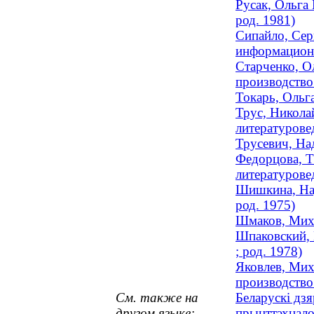
Русак, Ольга
род. 1981)
Сипайло, Сер
информационн
Старченко, О
производство 
Токарь, Ольг
Трус, Никола
литературовед
Трусевич, На
Федорцова, Т
литературове
Шишкина, Над
род. 1975)
Шмаков, Миха
Шпаковский, 
; род. 1978)
Яковлев, Мих
производство 
См. также на
Беларускі дзя
другом языке:
прынттэхнало