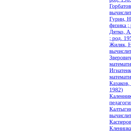
Горбатов
вычислит
Гурин, Н
физика ;
Дятко, А
; род. 19
Жиляк, Н
вычислит
Зверович
математи
Игнатенк
математи
Казаков,
1982)
Каленник
педагогик
Калтыгин
вычислит
Касперов
Кленицки