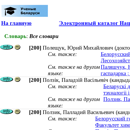
На главную
Словарь
:
Все словари
[200]
Полещук, Юрий Михайлович (доктор 
См. также:
Белорусский
Лесохозяйст
См. также на другом
Паляшчук, Ю
языке:
гаспадарка 
[200]
Ползік, Паладзій Васільевіч (канды
См. также:
Беларускі 
тэхналогіі і
См. также на другом
Ползик, Па
языке:
[200]
Ползик, Палладий Васильевич (канд
См. также:
Белорусский г
Факультет хим