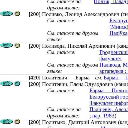
См. также на
Ползік, Палад
другом языке:
[200]
Поливко, Леонид Александрович (гид
См. также:
Белорус
(Минск
См. также на другом
Паліўка
языке:
[200]
Поливода, Николай Архипович (канди
См. также:
Гродненски
факультет
См. также на другом
Палівода, М
языке:
артапедыя ; 
[420]
Политевич — Барма
см.
Барма — П
[200]
Политевич, Елена Эдуардовна (канди
См. также:
Барма — Политев
Белорусский гос
Факультет инфо
См. также на
Паліцевіч, Ален
другом языке:
; нар. 1983)
[200]
Политыко, Дмитрий Антонович (канд