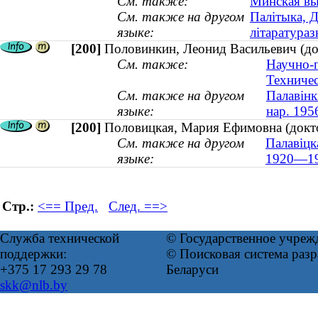
См. также:
Минская вы
См. также на другом
Палітыка, Д
языке:
літаратура
[200]
Половинкин, Леонид Васильевич (док
См. также:
Научно-п
Техничес
См. также на другом
Палавінк
языке:
нар. 195
[200]
Половицкая, Мария Ефимовна (докто
См. также на другом
Палавіцк
языке:
1920—19
Стр.:
<== Пред.
След. ==>
Служба технической
© Государственное учреж
поддержки:
© Поисковая система ра
+375 17 293 29 78
Беларуси
skk@nlb.by