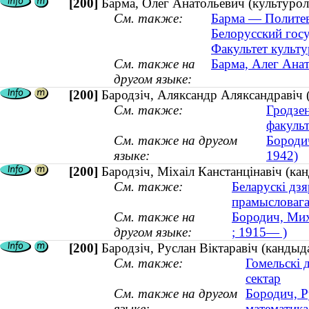
[200]
Барма, Олег Анатольевич (культуроло
См. также:
Барма — Политеви
Белорусский госу
Факультет культу
См. также на
Барма, Алег Анато
другом языке:
[200]
Бародзіч, Аляксандр Аляксандравіч (
См. также:
Гродзен
факульт
См. также на другом
Бородич
языке:
1942)
[200]
Бародзіч, Міхаіл Канстанцінавіч (ка
См. также:
Беларускі дзя
прамысловага 
См. также на
Бородич, Мих
другом языке:
; 1915— )
[200]
Бародзіч, Руслан Віктаравіч (кандыд
См. также:
Гомельскі 
сектар
См. также на другом
Бородич, Р
языке:
математика 