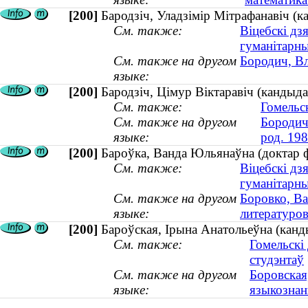
[200]
Бародзіч, Уладзімір Мітрафанавіч (к
См. также:
Віцебскі дз
гуманітарны
См. также на другом
Бородич, Вл
языке:
[200]
Бародзіч, Цімур Віктаравіч (кандыда
См. также:
Гомельс
См. также на другом
Бородич
языке:
род. 198
[200]
Бароўка, Ванда Юльянаўна (доктар фі
См. также:
Віцебскі дз
гуманітарны
См. также на другом
Боровко, Ва
языке:
литературов
[200]
Бароўская, Ірына Анатольеўна (канды
См. также:
Гомельскі
студэнтаў
См. также на другом
Боровская
языке:
языкознани