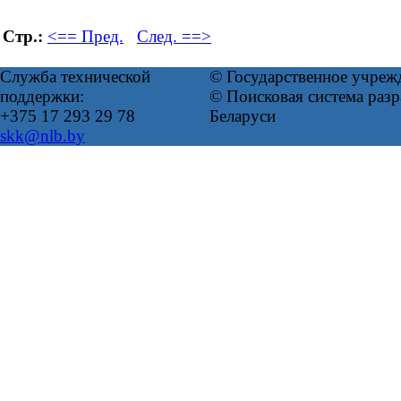
Стр.:
<== Пред.
След. ==>
Служба технической
© Государственное учреж
поддержки:
© Поисковая система ра
+375 17 293 29 78
Беларуси
skk@nlb.by