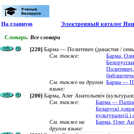
На главную
Словарь
:
Все словари
[220]
Барма — Политевич (династия / семь
См. также:
Барма, Оле
Белорусски
Политевич,
библиотечн
См. также на другом
Барма — Па
языке:
[200]
Барма, Алег Анатольевіч (культуралог
См. также:
Барма — Паліце
Беларускі дзярж
культуралогіі і
См. также на
Барма, Олег Ан
другом языке: