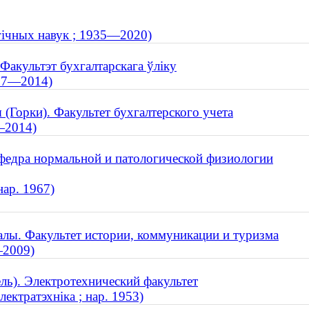
агічных навук ; 1935—2020)
 Факультэт бухгалтарскага ўліку
937—2014)
 (Горки). Факультет бухгалтерского учета
7—2014)
афедра нормальной и патологической физиологии
нар. 1967)
лы. Факультет истории, коммуникации и туризма
—2009)
ль). Электротехнический факультет
ектратэхніка ; нар. 1953)