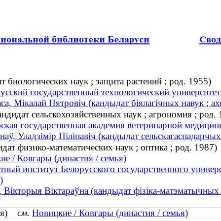
 биологических наук ; защита растений ; род. 1955)
усский государственный технологический университет
са, Мікалай Пятровіч (кандыдат біялагічных навук ; ахо
дидат сельскохозяйственных наук ; агрономия ; род. 
ская государственная академия ветеринарной медицин
наў, Уладзімір Піліпавіч (кандыдат сельскагаспадарчых 
дат физико-математических наук ; оптика ; род. 1987)
е / Ковгары (династия / семья)
тный институт Белорусского государственного универс
)
 Вікторыя Віктараўна (кандыдат фізіка-матэматычных н
мья)
см.
Новицкие / Ковгары (династия / семья)