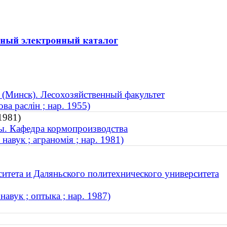
 (Минск). Лесохозяйственный факультет
ва раслін ; нар. 1955)
1981)
ы. Кафедра кормопроизводства
навук ; аграномія ; нар. 1981)
итета и Даляньского политехнического университета
авук ; оптыка ; нар. 1987)