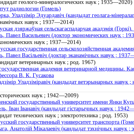
ндидат геолого-минералогических наук ; 1935—2020)
тут радиологии (Гомель)
рка, Уладзімір Эдуардавіч (кандыдат геолага-мінерал
канамічных навук ; 1937—2014)
уская дзяржаўная сельскагаспадарчая акадэмія (Горкі).
ь, Павел Васильевич (доктор экономических наук ; 1
экономических наук ; 1937—2014)
усская государственная сельскохозяйственная академия
ь, Павел Васільевіч (доктар эканамічных навук ; 193
ндидат ветеринарных наук ; род. 1967)
государственная академия ветеринарной медицины. К
ессора В. К. Гусакова
адзімір Уладзіміравіч (кандыдат ветэрынарных навук ; 
исторических наук ; 1942—2009)
енский государственный университет имени Янки Купа
ль, Іван Іванавіч (кандыдат гістарычных навук ; 1942
дат технических наук ; электротехника ; род. 1953)
усский государственный университет транспорта (Гоме
га, Анатолій Мікалаевіч (кандыдат тэхнічных навук ; эл