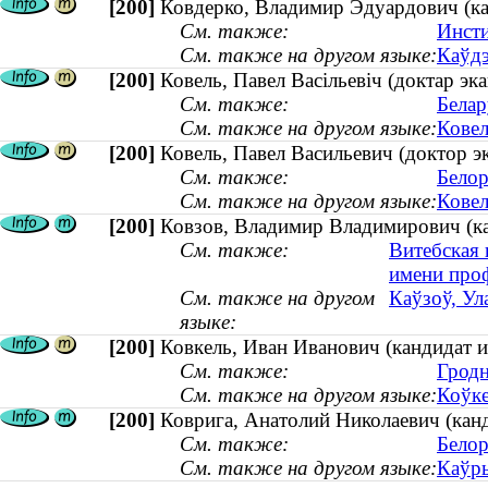
[200]
Ковдерко, Владимир Эдуардович (ка
См. также:
Инсти
См. также на другом языке:
Каўдэ
[200]
Ковель, Павел Васільевіч (доктар э
См. также:
Белар
См. также на другом языке:
Ковел
[200]
Ковель, Павел Васильевич (доктор 
См. также:
Белор
См. также на другом языке:
Ковел
[200]
Ковзов, Владимир Владимирович (ка
См. также:
Витебская 
имени проф
См. также на другом
Каўзоў, Ул
языке:
[200]
Ковкель, Иван Иванович (кандидат 
См. также:
Гродн
См. также на другом языке:
Коўке
[200]
Коврига, Анатолий Николаевич (канди
См. также:
Белор
См. также на другом языке:
Каўры