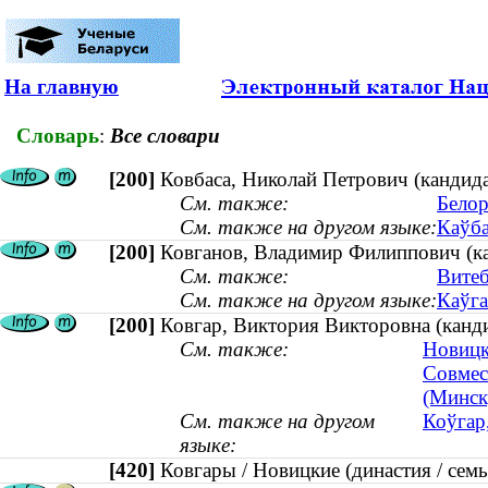
На главную
Словарь
:
Все словари
[200]
Ковбаса, Николай Петрович (кандидат
См. также:
Белор
См. также на другом языке:
Каўба
[200]
Ковганов, Владимир Филиппович (кан
См. также:
Витеб
См. также на другом языке:
Каўга
[200]
Ковгар, Виктория Викторовна (канди
См. также:
Новицки
Совмес
(Минск
См. также на другом
Коўгар,
языке:
[420]
Ковгары / Новицкие (династия / се