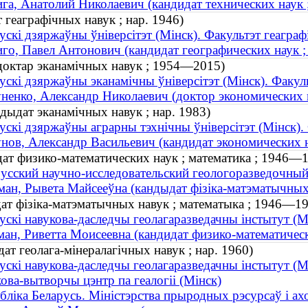
га, Анатолий Николаевич (кандидат технических наук ;
 геаграфічных навук ; нар. 1946)
ускі дзяржаўны ўніверсітэт (Мінск). Факультэт геаграфі
го, Павел Антонович (кандидат географических наук ;
доктар эканамічных навук ; 1954—2015)
ускі дзяржаўны эканамічны ўніверсітэт (Мінск). Факу
ненко, Александр Николаевич (доктор экономических
дыдат эканамічных навук ; нар. 1983)
ускі дзяржаўны аграрны тэхнічны ўніверсітэт (Мінск).
нов, Александр Васильевич (кандидат экономических н
ат физико-математических наук ; математика ; 1946—
усский научно-исследовательский геологоразведочный
ан, Рывета Майсееўна (кандыдат фізіка-матэматычных
ат фізіка-матэматычных навук ; математыка ; 1946—1
ускі навукова-даследчы геолагаразведачны інстытут (М
ан, Риветта Моисеевна (кандидат физико-математическ
т геолага-мінералагічных навук ; нар. 1960)
ускі навукова-даследчы геолагаразведачны інстытут (М
ова-вытворчы цэнтр па геалогіі (Мінск)
бліка Беларусь. Міністэрства прыродных рэсурсаў і ах