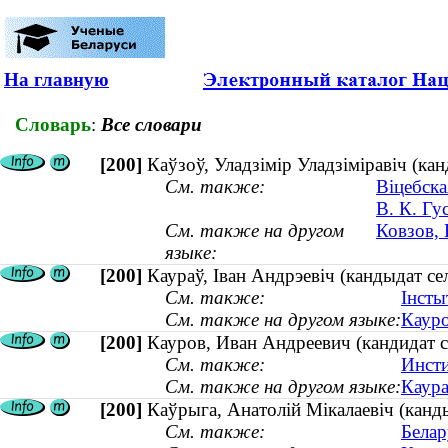
На главную
Словарь
:
Все словари
[200]
Каўзоў, Уладзімір Уладзіміравіч (ка
См. также:
Віцебска
В. К. Гу
См. также на другом
Ковзов, 
языке:
[200]
Каураў, Іван Андрэевіч (кандыдат се
См. также:
Інсты
См. также на другом языке:
Кауро
[200]
Кауров, Иван Андреевич (кандидат с
См. также:
Инсти
См. также на другом языке:
Каура
[200]
Каўрыга, Анатолій Мікалаевіч (канды
См. также:
Белар