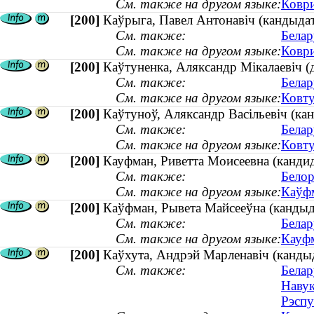
См. также на другом языке:
Коври
[200]
Каўрыга, Павел Антонавіч (кандыдат
См. также:
Белар
См. также на другом языке:
Коври
[200]
Каўтуненка, Аляксандр Мікалаевіч (
См. также:
Белар
См. также на другом языке:
Ковту
[200]
Каўтуноў, Аляксандр Васільевіч (кан
См. также:
Белар
См. также на другом языке:
Ковту
[200]
Кауфман, Риветта Моисеевна (кандид
См. также:
Белор
См. также на другом языке:
Каўфм
[200]
Каўфман, Рывета Майсееўна (кандыд
См. также:
Белар
См. также на другом языке:
Кауфм
[200]
Каўхута, Андрэй Марленавіч (кандыда
См. также:
Белар
Навук
Рэспу