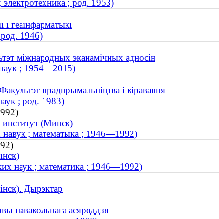
 электротехника ; род. 1953)
і і геаінфарматыкі
 род. 1946)
льтэт міжнародных эканамічных адносін
 наук ; 1954—2015)
 Факультэт прадпрымальніцтва і кіравання
аук ; род. 1983)
1992)
 институт (Минск)
 навук ; математыка ; 1946—1992)
992)
інск)
их наук ; математика ; 1946—1992)
інск). Дырэктар
овы навакольнага асяроддзя