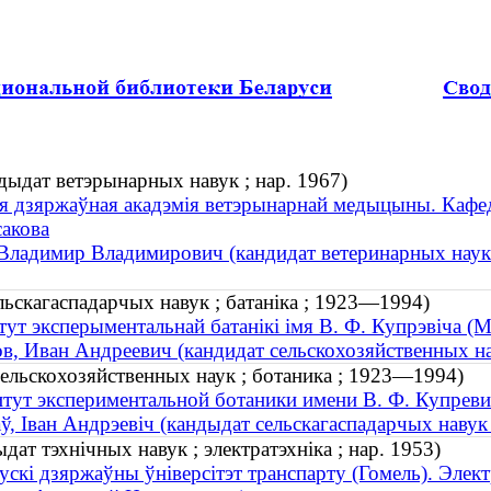
ндыдат ветэрынарных навук ; нар. 1967)
я дзяржаўная акадэмія ветэрынарнай медыцыны. Кафедра
сакова
Владимир Владимирович (кандидат ветеринарных наук 
льскагаспадарчых навук ; батаніка ; 1923—1994)
тут эксперыментальнай батанікі імя В. Ф. Купрэвіча (М
в, Иван Андреевич (кандидат сельскохозяйственных на
ельскохозяйственных наук ; ботаника ; 1923—1994)
тут экспериментальной ботаники имени В. Ф. Купреви
ў, Іван Андрэевіч (кандыдат сельскагаспадарчых навук
дат тэхнічных навук ; электратэхніка ; нар. 1953)
ускі дзяржаўны ўніверсітэт транспарту (Гомель). Элек