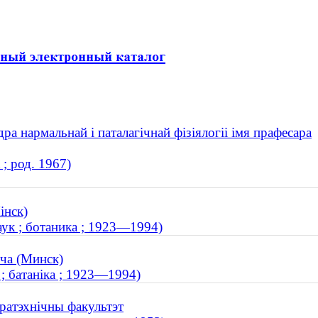
 нармальнай і паталагічнай фізіялогіі імя прафесара
; род. 1967)
інск)
ук ; ботаника ; 1923—1994)
ча (Минск)
 ; батаніка ; 1923—1994)
тратэхнічны факультэт