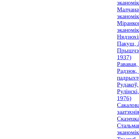
эканомік
Малчанаў
эканомік
Міранков
эканомік
Нядзюхін
Пакуш, Л
Прышчэп,
1937)
Рававая,
Радзюк, 
падрыхто
Рудакоў,
Рулінскі
1976)
Сакалова
заатэхнія
Сказецка
Стальмаш
эканомі