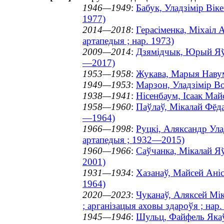
1946—1949
:
Бабук, Уладзімір Вік
1977)
2014—2018
:
Герасіменка, Міхаіл 
артапедыя ; нар. 1973)
2009—2014
:
Дзямідчык, Юрый Яўге
—2017)
1953—1958
:
Жукава, Марыя Навум
1949—1953
:
Марзон, Уладзімір Во
1938—1941
:
Нісенбаум, Ісаак Май
1958—1960
:
Паўлаў, Мікалай Фёда
—1964)
1966—1998
:
Руцкі, Аляксандр Ула
артапедыя ; 1932—2015)
1960—1966
:
Саўчанка, Мікалай Яў
2001)
1931—1934
:
Хазанаў, Майсей Аніс
1964)
2020—2023
:
Чуканаў, Аляксей Мік
; арганізацыя аховы здароўя ; нар.
1945—1946
:
Шульц, Файфель Якаўл