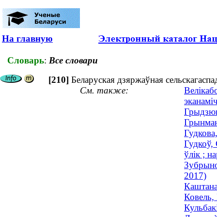
На главную
Словарь
:
Все словари
[210]
Беларуская дзяржаўная сельскагаспад
См. также:
Велікаб
эканаміч
Грыдзюш
Грынман
Гудкова
Гудкоў, 
ўлік ; н
Зубрыно
2017)
Каштана
Ковель,
Кульбак