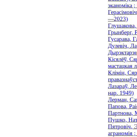
эканоміка ;
Герасімові
—2023)
Глушакова, 
Грынберг, 
Гусарава, Г
Дулевіч, Ла
Дырэктарэн
Кісялёў, Ся
мастацкая 
Клімін, Сяр
правазнаўст
Лазараў, Ле
нар. 1949)
Лерман, Са
Папова, Раі
Партнова, 
Пушко, Нат
Пятровіч, 
аграномія ;