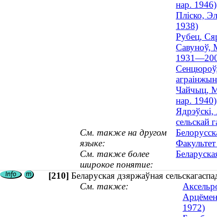
нар. 1946)
Пліско, Эл
1938)
Рубец, Ся
Савуноў, 
1931—200
Сенцюроў,
аграінжыне
Чайчыц, М
нар. 1940)
Ядрэўскі,
сельскай 
См. также на другом
Белорусск
языке:
Факультет
См. также более
Беларуска
широкое понятие:
[210]
Беларуская дзяржаўная сельскагаспад
См. также:
Аксельро
Арцёменк
1972)