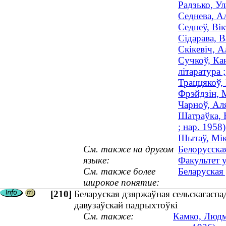
Радзько, Ул
Седнева, Ал
Седнеў, Ві
Сідарава, В
Скікевіч, 
Сучкоў, Ка
літаратура 
Траццякоў,
Фрэйдзін, М
Чарноў, Ал
Шатраўка, 
; нар. 1958)
Шытаў, Мік
См. также на другом
Белорусская
языке:
Факультет 
См. также более
Беларуская 
широкое понятие:
[210]
Беларуская дзяржаўная сельскагаспад
давузаўскай падрыхтоўкі
См. также:
Камко, Людмі