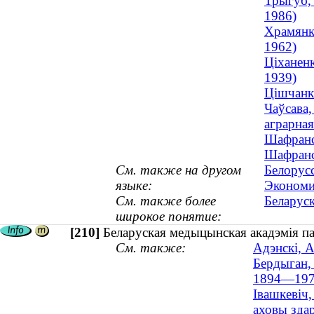
Трыгуб, 
1986)
Храмянко
1962)
Ціханенк
1939)
Цішчанка
Чаўсава,
аграрная
Шафранск
Шафранск
См. также на другом
Белорусс
языке:
Экономи
См. также более
Беларуск
широкое понятие:
[210]
Беларуская медыцынская акадэмія п
См. также:
Адэнскі, 
Бердыган, 
1894—197
Івашкевіч,
аховы зда