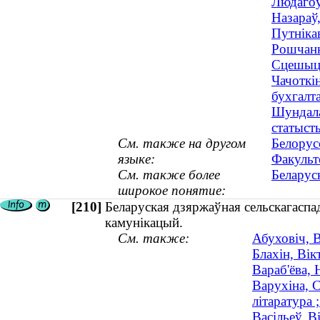
Людагоў
Назараў
Путніка
Рошчанка
Сцешыц,
Чачоткі
бухгалта
Шундала
статысты
См. также на другом
Белорус
языке:
Факульт
См. также более
Беларус
широкое понятие:
[210]
Беларуская дзяржаўная сельскагаспад
камунікацый.
См. также:
Абуховіч, 
Блахін, Вік
Вараб'ёва, 
Варухіна, С
літаратура 
Васільеў, В