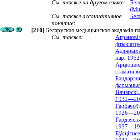
См. также на другом языке:
Бел
(Ми
См. также ассоциативное
Бел
понятие:
[210]
Беларуская медыцынская акадэмія п
См. также:
Аграновіч
фтызіятр
Адзярыха,
нар. 1962
Арцюшкев
стаматалог
Бандарэнк
фармацыя 
Вячэрскі,
1932—20
Гарбачоў,
1926—20
Гардзяеня
1937—19
Еўсцігнее