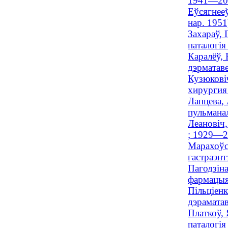
1941—20
Еўсягнееў
нар. 1951
Захараў, 
паталогія
Каралёў,
дэрматав
Кузюкові
хирургия
Лапцева, 
пульманал
Леановіч,
; 1929—2
Марахоўс
гастраэнт
Пагодзін
фармацыя
Пільціен
дэрамата
Платкоў, 
паталогія