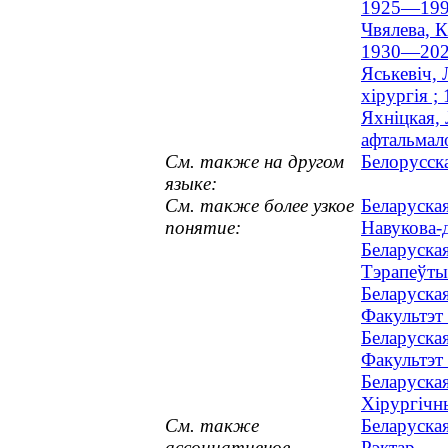
1925—199
Чвялева, К
1930—202
Яськевіч, 
хірургія 
Яхніцкая,
афтальмал
См. также на другом
Белорусск
языке:
См. также более узкое
Беларуска
понятие:
Навукова-
Беларуска
Тэрапеўты
Беларуска
Факультэт 
Беларуска
Факультэт 
Беларуска
Хірургічн
См. также
Беларуска
ассоциативное
Рэктар