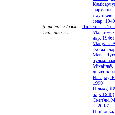
Камісарчу
фармацыя 
Лаўнікевіч
; нар. 1940
Дынастыя / сям'я
:
Лінкевіч — Трая
См. также:
Маліноўскі
нар. 1946)
Манулік, А
аховы зда
Меве, Яўге
пульманал
Міхайлаў,
дыягностык
Назараў, Р
1990)
Пілько, Я
нар. 1948)
Скеп'ян, М
—2008)
Цішчанка, 