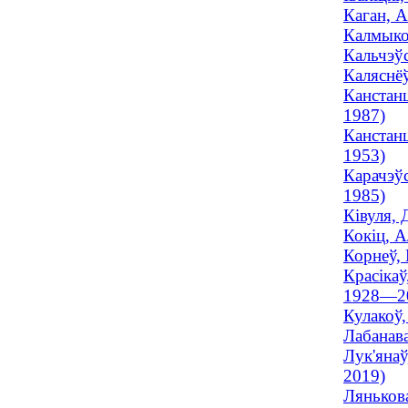
Каган, А
Калмыкоў
Кальчэўс
Каляснёў
Канстанц
1987)
Канстанц
1953)
Карачэўс
1985)
Ківуля, 
Кокіц, А
Корнеў, 
Красікаў
1928—2
Кулакоў,
Лабанава
Лук'янаў
2019)
Лянькова