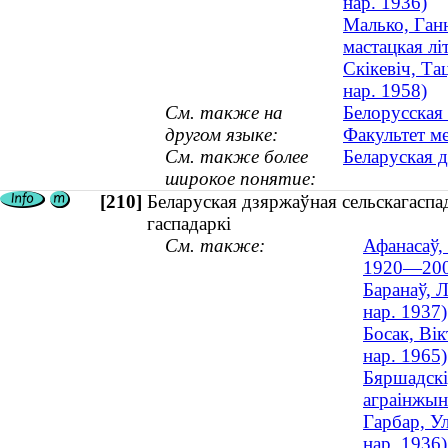
нар. 1936)
Малько, Ганн
мастацкая л
Скікевіч, Та
нар. 1958)
См. также на
Белорусская 
другом языке:
Факультет м
См. также более
Беларуская д
широкое понятие:
[210]
Беларуская дзяржаўная сельскагаспад
гаспадаркі
См. также:
Афанасаў,
1920—200
Баранаў, 
нар. 1937)
Босак, Вік
нар. 1965)
Бяршадскі
аграінжын
Гарбар, У
нар. 1936)