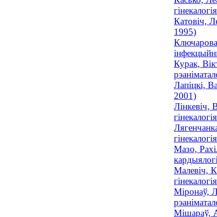
гінекалогі
Катовіч, Л
1995)
Ключарова,
інфекцыйны
Курак, Вік
рэаніматал
Лапіцкі, В
2001)
Лінкевіч, 
гінекалогі
Лягенчанка
гінекалогі
Мазо, Рахі
кардыялог
Малевіч, К
гінекалогі
Міронаў, Л
рэаніматало
Мішараў, А