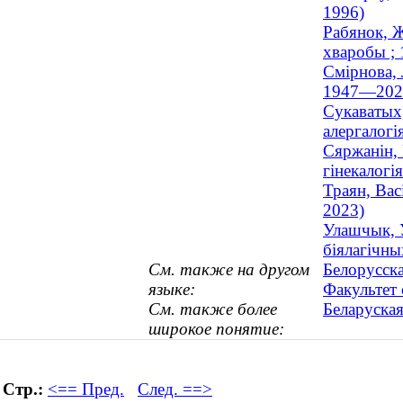
1996)
Рабянок, 
хваробы ;
Смірнова, 
1947—202
Сукаватых,
алергалогі
Сяржанін, 
гінекалогі
Траян, Вас
2023)
Улашчык, У
біялагічны
См. также на другом
Белорусск
языке:
Факультет 
См. также более
Беларуска
широкое понятие:
Стр.:
<== Пред.
След. ==>