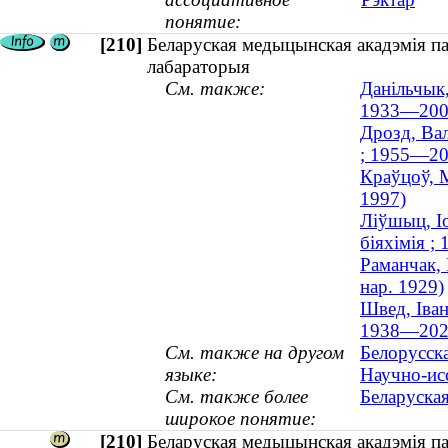
понятие:
[210]
Беларуская медыцынская акадэмія п
лабараторыя
См. также:
Данільчык,
1933—200
Дрозд, Вал
; 1955—20
Краўцоў, М
1997)
Ліўшыц, Іо
біяхімія 
Раманчак, 
нар. 1929)
Швед, Іван
1938—202
См. также на другом
Белорусск
языке:
Научно-ис
См. также более
Беларуска
широкое понятие:
[210]
Беларуская медыцынская акадэмія па