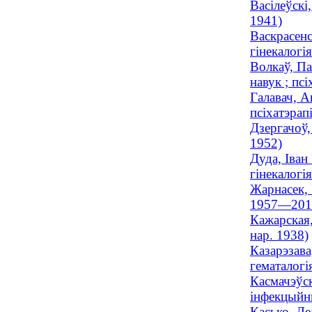
Васілеўскі
1941)
Васкрасенс
гінекалогі
Волкаў, Па
навук ; пс
Галавач, А
псіхатэрапі
Дзергачоў,
1952)
Дуда, Іван
гінекалогі
Жарнасек, 
1957—201
Кажарская,
нар. 1938)
Казарэзава
гематалогія
Касмачэўск
інфекцыйн
Касько, Ле