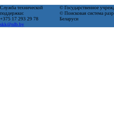
Служба технической
© Государственное учреж
поддержки:
© Поисковая система ра
+375 17 293 29 78
Беларуси
skk@nlb.by