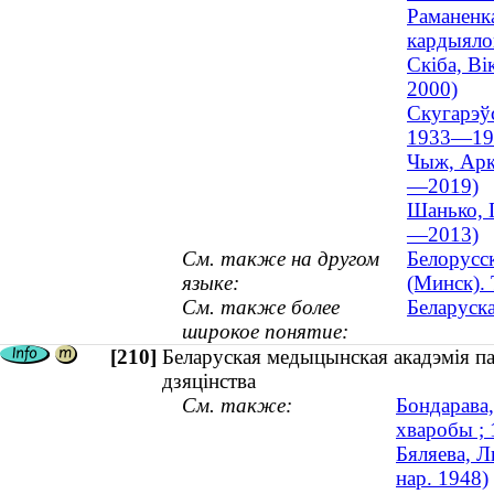
Раманенка
кардыяло
Скіба, Ві
2000)
Скугарэўс
1933—19
Чыж, Арка
—2019)
Шанько, Г
—2013)
См. также на другом
Белорусс
языке:
(Минск). 
См. также более
Беларуск
широкое понятие:
[210]
Беларуская медыцынская акадэмія па
дзяцінства
См. также:
Бондарава,
хваробы ;
Бяляева, Л
нар. 1948)