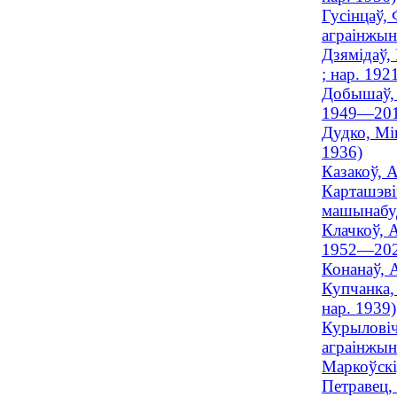
Гусінцаў,
аграінжын
Дзямідаў,
; нар. 192
Добышаў, 
1949—201
Дудко, Мік
1936)
Казакоў, А
Карташэві
машынабуд
Клачкоў, 
1952—202
Конанаў, 
Купчанка,
нар. 1939)
Курыловіч
аграінжын
Маркоўскі
Петравец, 