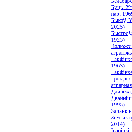
Белабаро
Буць, Ул
нар. 196
Быкаў, У
2025)
Быстроў,
1925)
Валюжэні
аграінжы
Гарфінке
1963)
Гарфінке
Грыдзюш
аграрная
Дайнека,
Двайнішн
1995)
Заранкін
Землякоў
2014)
Іваніцкі