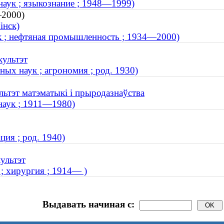
аук ; языкознание ; 1948—1999)
—2000)
інск)
к ; нефтяная промышленность ; 1934—2000)
культэт
ных наук ; агрономия ; род. 1930)
льтэт матэматыкі і прыродазнаўства
наук ; 1911—1980)
ция ; род. 1940)
ультэт
; хирургия ; 1914— )
Выдавать начиная с: