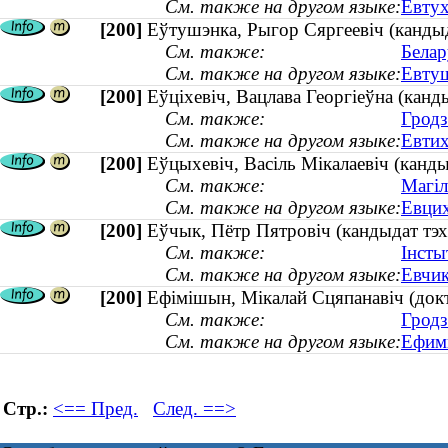
См. также на другом языке:
Евтух
[200]
Еўтушэнка, Рыгор Сяргеевіч (канды
См. также:
Белар
См. также на другом языке:
Евтуш
[200]
Еўціхевіч, Вацлава Георгіеўна (канды
См. также:
Гродз
См. также на другом языке:
Евтих
[200]
Еўцыхевіч, Васіль Мікалаевіч (канд
См. также:
Магіл
См. также на другом языке:
Евцих
[200]
Еўчык, Пётр Пятровіч (кандыдат тэхн
См. также:
Інсты
См. также на другом языке:
Евчик
[200]
Ефімішын, Мікалай Сцяпанавіч (докт
См. также:
Гродз
См. также на другом языке:
Ефими
Стр.:
<== Пред.
След. ==>