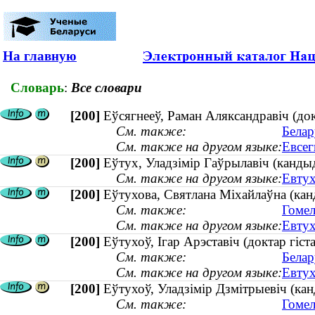
На главную
Словарь
:
Все словари
[200]
Еўсягнееў, Раман Аляксандравіч (док
См. также:
Белар
См. также на другом языке:
Евсег
[200]
Еўтух, Уладзімір Гаўрылавіч (канды
См. также на другом языке:
Евтух
[200]
Еўтухова, Святлана Міхайлаўна (кан
См. также:
Гомел
См. также на другом языке:
Евтух
[200]
Еўтухоў, Ігар Арэставіч (доктар гіст
См. также:
Белар
См. также на другом языке:
Евтух
[200]
Еўтухоў, Уладзімір Дзмітрыевіч (ка
См. также:
Гомел