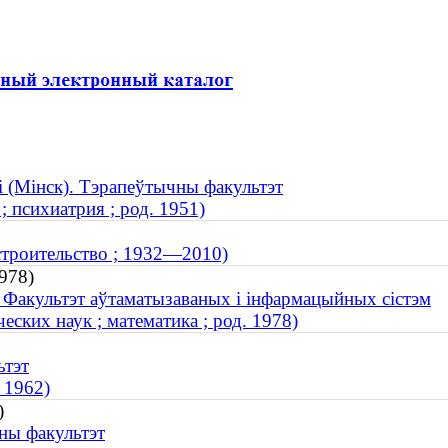
 (Мінск). Тэрапеўтычны факультэт
 психиатрия ; род. 1951)
строительство ; 1932—2010)
978)
. Факультэт аўтаматызаваных і інфармацыйных сістэм
ских наук ; математика ; род. 1978)
ьтэт
 1962)
)
чны факультэт