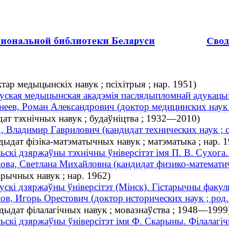
тар медыцынскіх навук ; псіхітрыя ; нар. 1951)
уская медыцынская акадэмія паслядыпломнай адукацыі
неев, Роман Александрович (доктор медицинских наук ;
дат тэхнічных навук ; будаўніцтва ; 1932—2010)
, Владимир Гаврилович (кандидат технических наук ; 
дыдат фізіка-матэматычных навук ; матэматыка ; нар. 1
ьскі дзяржаўны тэхнічны ўніверсітэт імя П. В. Сухога
ова, Светлана Михайловна (кандидат физико-математиче
арычных навук ; нар. 1962)
ускі дзяржаўны ўніверсітэт (Мінск). Гістарычны факул
ов, Игорь Орестович (доктор исторических наук ; род.
ндыдат філалагічных навук ; мовазнаўства ; 1948—1999
ьскі дзяржаўны ўніверсітэт імя Ф. Скарыны. Філалагі