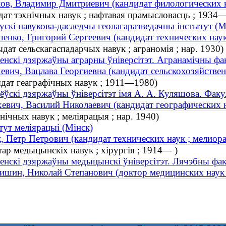
ов, Владимир Дмитриевич (кандидат филологических н
дат тэхнічных навук ; нафтавая прамысловасць ; 1934
ускі навукова-даследчы геолагаразведачны інстытут (М
енко, Григорий Сергеевич (кандидат технических нау
дат сельскагаспадарчых навук ; аграномія ; нар. 1930)
енскі дзяржаўны аграрны ўнiверсiтэт. Агранамічны фа
евич, Вацлава Георгиевна (кандидат сельскохозяйствен
ыдат геаграфічных навук ; 1911—1980)
ёўскі дзяржаўны ўніверсітэт імя А. А. Куляшова. Факу
евич, Василий Николаевич (кандидат географических 
ічных навук ; меліярацыя ; нар. 1940)
тут меліярацыі (Мінск)
, Петр Петрович (кандидат технических наук ; мелиора
ар медыцынскіх навук ; хірургія ; 1914— )
енскі дзяржаўны медыцынскі ўніверсітэт. Лячэбны фак
шин, Николай Степанович (доктор медицинских наук 