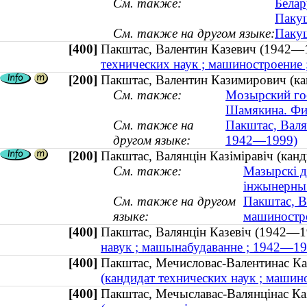
См. также:
Белар
Пакуш
См. также на другом языке:
Пакуш
[400]
Пакштас, Валентин Казевич (194
технических наук ; машиностроение
[200]
Пакштас, Валентин Казимирович (ка
См. также:
Мозырский гос
Шамякина. Фи
См. также на
Пакштас, Валя
другом языке:
1942—1999)
[200]
Пакштас, Валянцін Казіміравіч (кан
См. также:
Мазырскі д
інжынерны 
См. также на другом
Пакштас, В
языке:
машиностр
[400]
Пакштас, Валянцін Казевіч (1942
навук ; машынабудаванне ; 1942—19
[400]
Пакштас, Мечисловас-Валентинас 
(кандидат технических наук ; маши
[400]
Пакштас, Мечыславас-Валянцінас 