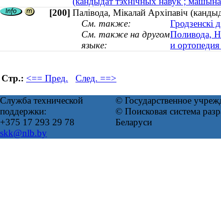
(кандыдат тэхнічных навук ; машын
[200]
Палівода, Мікалай Архіпавіч (кандыд
См. также:
Гродзенскі 
См. также на другом
Поливода, Н
языке:
и ортопедия 
Стр.:
<== Пред.
След. ==>
Служба технической
© Государственное учреж
поддержки:
© Поисковая система ра
+375 17 293 29 78
Беларуси
skk@nlb.by