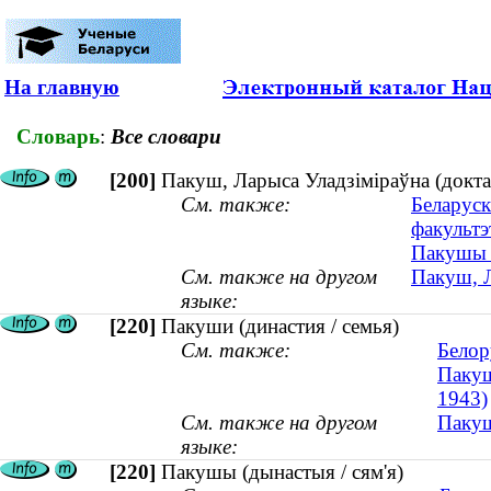
На главную
Словарь
:
Все словари
[200]
Пакуш, Ларыса Уладзіміраўна (докта
См. также:
Беларуск
факультэ
Пакушы (
См. также на другом
Пакуш, Л
языке:
[220]
Пакуши (династия / семья)
См. также:
Белор
Пакуш
1943)
См. также на другом
Пакуш
языке:
[220]
Пакушы (дынастыя / сям'я)