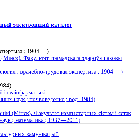
кспертыза ; 1904— )
Мінск). Факультэт грамадскага здароўя і аховы
логия ; врачебно-трудовая экспертиза ; 1904— )
1984)
і і геаінфарматыкі
ных наук ; почвоведение ; род. 1984)
нікі (Мінск). Факультэт комп'ютарных сістэм і сетак
наук ; математика ; 1937—2011)
культурных камунікацый