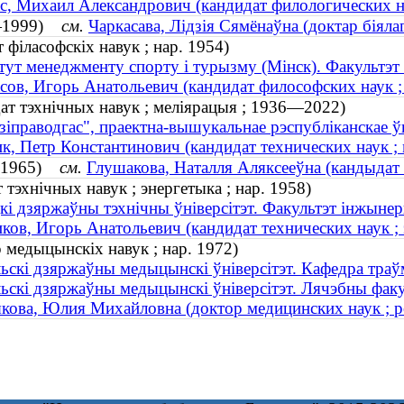
с, Михаил Александрович (кандидат филологических н
09—1999)
см.
Чаркасава, Лідзія Сямёнаўна (доктар біял
 філасофскіх навук ; нар. 1954)
тут менеджменту спорту і турызму (Мінск). Факультэт 
сов, Игорь Анатольевич (кандидат философских наук ;
дат тэхнічных навук ; меліярацыя ; 1936—2022)
зіправодгас", праектна-вышукальнае рэспубліканскае ў
к, Петр Константинович (кандидат технических наук 
р. 1965)
см.
Глушакова, Наталля Аляксееўна (кандыдат 
 тэхнічных навук ; энергетыка ; нар. 1958)
кі дзяржаўны тэхнічны ўніверсітэт. Факультэт інжынерн
ков, Игорь Анатольевич (кандидат технических наук ; э
 медыцынскіх навук ; нар. 1972)
ьскі дзяржаўны медыцынскі ўніверсітэт. Кафедрa траўма
ьскі дзяржаўны медыцынскі ўніверсітэт. Лячэбны факу
кова, Юлия Михайловна (доктор медицинских наук ; р