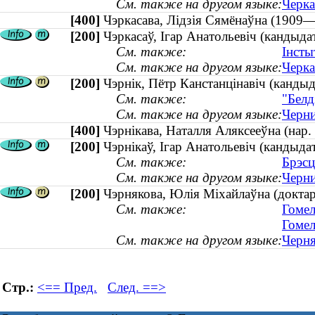
См. также на другом языке:
Черка
[400]
Чэркасава, Лідзія Сямёнаўна (19
[200]
Чэркасаў, Ігар Анатольевіч (кандыдат
См. также:
Інсты
См. также на другом языке:
Черка
[200]
Чэрнік, Пётр Канстанцінавіч (канды
См. также:
"Белд
См. также на другом языке:
Черни
[400]
Чэрнікава, Наталля Аляксееўна (на
[200]
Чэрнікаў, Ігар Анатольевіч (кандыдат
См. также:
Брэсц
См. также на другом языке:
Черни
[200]
Чэрнякова, Юлія Міхайлаўна (доктар
См. также:
Гомел
Гомел
См. также на другом языке:
Черня
Стр.:
<== Пред.
След. ==>