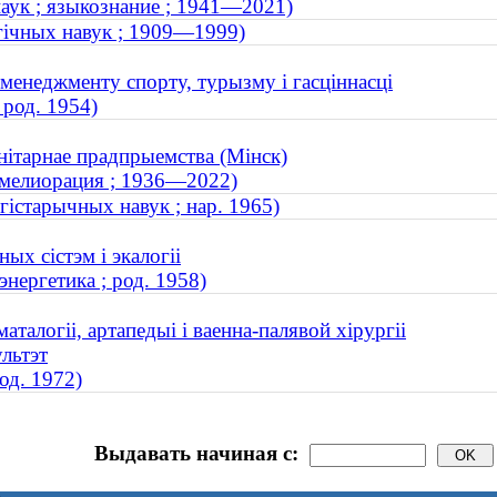
аук ; языкознание ; 1941—2021)
агічных навук ; 1909—1999)
менеджменту спорту, турызму і гасціннасці
 род. 1954)
нітарнае прадпрыемства (Мінск)
; мелиорация ; 1936—2022)
гістарычных навук ; нар. 1965)
ых сістэм і экалогіі
нергетика ; род. 1958)
талогіі, артапедыі і ваенна-палявой хірургіі
льтэт
од. 1972)
Выдавать начиная с: