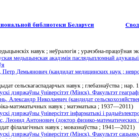
едыцынскіх навук ; неўралогія ; урачэбна-працоўная э
уская медыцынская акадэмія паслядыпломнай адукацыі (
ўя
, Петр Демьянович (кандидат медицинских наук ; невро
ыдат сельскагаспадарчых навук ; глебазнаўства ; нар. 
ускі дзяржаўны ўніверсітэт (Мінск). Факультэт геаграфі
нь, Александр Николаевич (кандидат сельскохозяйствен
ізіка-матэматычных навук ; матэматыка ; 1937—2011)
ускі дзяржаўны ўніверсітэт інфарматыкі і радыёэлектро
с, Леонид Антонович (доктор физико-математических 
ыдат філалагічных навук ; мовазнаўства ; 1941—2021)
ускі дзяржаўны ўніверсітэт (Мінск). Факультэт сацыя