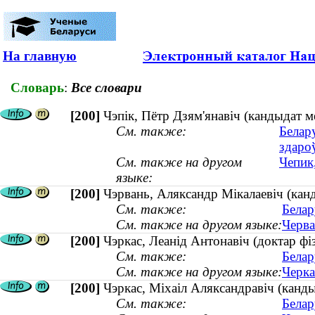
На главную
Словарь
:
Все словари
[200]
Чэпік, Пётр Дзям'янавіч (кандыдат м
См. также:
Белар
здаро
См. также на другом
Чепик
языке:
[200]
Чэрвань, Аляксандр Мікалаевіч (канд
См. также:
Белар
См. также на другом языке:
Черва
[200]
Чэркас, Леанід Антонавіч (доктар ф
См. также:
Белар
См. также на другом языке:
Черка
[200]
Чэркас, Міхаіл Аляксандравіч (канд
См. также:
Белар