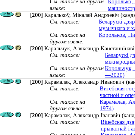
См. также на другом
Королько, 
языке:
машиностр
[200]
Каралькоў, Мікалай Андрэевіч (канд
См. также:
Беларускі дзяр
музычнага и х
См. также на
Корольков, Ни
другом языке:
[200]
Каральчук, Аляксандр Канстанцінав
См. также:
Беларускі д
міжнародны
См. также на другом
Корольчук, 
языке:
—2020)
[200]
Карамалак, Александр Иванович (кан
См. также:
Витебская гос
частной и опе
См. также на
Карамалак, Ал
другом языке:
1974)
[200]
Карамалак, Аляксандр Іванавіч (канд
См. также:
Віцебская дз
прыватнай і а