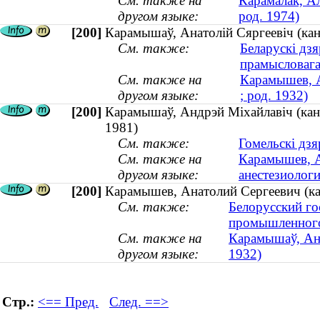
См. также на
Карамалак, Ал
другом языке:
род. 1974)
[200]
Карамышаў, Анатолій Сяргеевіч (канд
См. также:
Беларускі дзя
прамысловага 
См. также на
Карамышев, А
другом языке:
; род. 1932)
[200]
Карамышаў, Андрэй Міхайлавіч (канды
1981)
См. также:
Гомельскі дз
См. также на
Карамышев, А
другом языке:
анестезиологи
[200]
Карамышев, Анатолий Сергеевич (кан
См. также:
Белорусский го
промышленного 
См. также на
Карамышаў, Анат
другом языке:
1932)
Стр.:
<== Пред.
След. ==>