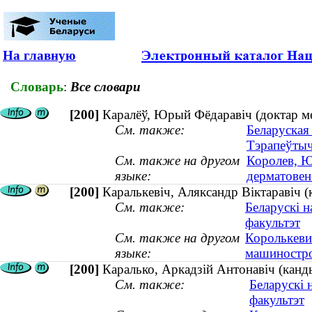
На главную
Словарь
:
Все словари
[200]
Каралёў, Юрый Фёдаравіч (доктар м
См. также:
Беларуская
Тэрапеўтыч
См. также на другом
Королев, Ю
языке:
дерматовен
[200]
Каралькевіч, Аляксандр Віктаравіч (
См. также:
Беларускі н
факультэт
См. также на другом
Королькеви
языке:
машиностро
[200]
Каралько, Аркадзій Антонавіч (кан
См. также:
Беларускі 
факультэт