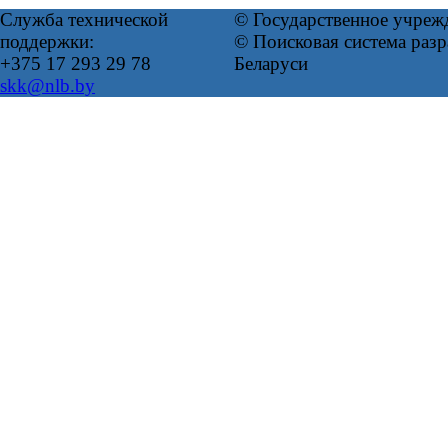
Служба технической
© Государственное учреж
поддержки:
© Поисковая система ра
+375 17 293 29 78
Беларуси
skk@nlb.by