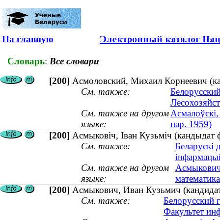
На главную
Словарь
:
Все словари
[200]
Асмоловский, Михаил Корнеевич (кан
См. также:
Белорусский
Лесохозяйст
См. также на другом
Асмалоўскі,
языке:
нар. 1959)
[200]
Асмыковіч, Іван Кузьміч (кандыдат ф
См. также:
Беларускі 
інфармацы
См. также на другом
Асмыкович,
языке:
математика
[200]
Асмыкович, Иван Кузьмич (кандидат 
См. также:
Белорусский 
Факультет ин