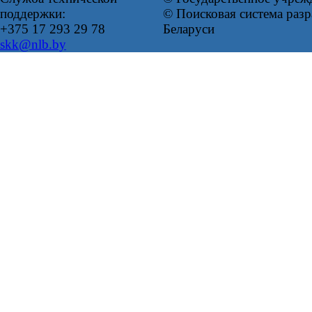
поддержки:
© Поисковая система ра
+375 17 293 29 78
Беларуси
skk@nlb.by