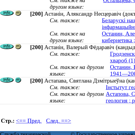
См. также на
Остальцева, 
другом языке:
[200]
Астанін, Аляксандр Несцеравіч (докт
См. также:
Беларускі на
інфармацыйны
См. также на
Останин, Але
другом языке:
кибернетика ;
[200]
Астанін, Валерый Фёдаравіч (кандыд
См. также:
Гродзенск
хвароб (1
См. также на другом
Останин, 
языке:
1941—20
[200]
Астапава, Святлана Дзмітрыеўна (кан
См. также:
Інстытут геа
См. также на другом
Астапова, С
языке:
геология ; 
Стр.:
<== Пред.
След. ==>
Служба технической
© Государственное учреж