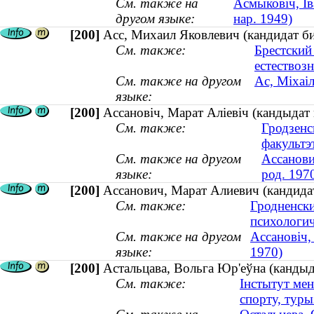
См. также на
Асмыковіч, Ів
другом языке:
нар. 1949)
[200]
Асс, Михаил Яковлевич (кандидат б
См. также:
Брестский
естествоз
См. также на другом
Ас, Міхаі
языке:
[200]
Ассановіч, Марат Аліевіч (кандыдат 
См. также:
Гродзенс
факультэ
См. также на другом
Ассанови
языке:
род. 197
[200]
Ассанович, Марат Алиевич (кандидат
См. также:
Гродненски
психологич
См. также на другом
Ассановіч,
языке:
1970)
[200]
Астальцава, Вольга Юр'еўна (кандыд
См. также:
Інстытут ме
спорту, туры