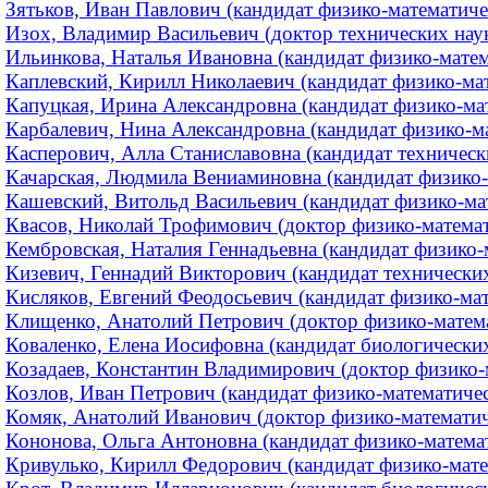
Зятьков, Иван Павлович (кандидат физико-математич
Изох, Владимир Васильевич (доктор технических нау
Ильинкова, Наталья Ивановна (кандидат физико-матема
Каплевский, Кирилл Николаевич (кандидат физико-мате
Капуцкая, Ирина Александровна (кандидат физико-мате
Карбалевич, Нина Александровна (кандидат физико-мат
Касперович, Алла Станиславовна (кандидат технически
Качарская, Людмила Вениаминовна (кандидат физико-
Кашевский, Витольд Васильевич (кандидат физико-мате
Квасов, Николай Трофимович (доктор физико-математи
Кембровская, Наталия Геннадьевна (кандидат физико-м
Кизевич, Геннадий Викторович (кандидат технических 
Кисляков, Евгений Феодосьевич (кандидат физико-мате
Клищенко, Анатолий Петрович (доктор физико-математ
Коваленко, Елена Иосифовна (кандидат биологических 
Козадаев, Константин Владимирович (доктор физико-м
Козлов, Иван Петрович (кандидат физико-математическ
Комяк, Анатолий Иванович (доктор физико-математиче
Кононова, Ольга Антоновна (кандидат физико-математи
Кривулько, Кирилл Федорович (кандидат физико-матем