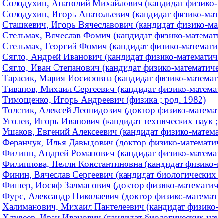
Солодухин, Анатолий Михайлович (кандидат физико-м
Солодухин, Игорь Анатольевич (кандидат физико-мате
Сташкевич, Игорь Вячеславович (кандидат физико-мат
Стельмах, Вячеслав Фомич (кандидат физико-математ
Стельмах, Георгий Фомич (кандидат физико-математиче
Сягло, Андрей Иванович (кандидат физико-математичес
Сягло, Иван Степанович (кандидат физико-математичес
Тарасик, Мария Иосифовна (кандидат физико-математич
Тиванов, Михаил Сергеевич (кандидат физико-математ
Тимощенко, Игорь Андреевич (физика ; род. 1982)
Толстик, Алексей Леонидович (доктор физико-математи
Уголев, Игорь Иванович (кандидат технических наук 
Ушаков, Евгений Алексеевич (кандидат физико-матема
Феранчук, Илья Давыдович (доктор физико-математиче
Филипп, Андрей Романович (кандидат физико-математи
Филиппова, Нелли Константиновна (кандидат физико-ма
Финин, Вячеслав Сергеевич (кандидат биологических н
Фишер, Иосиф Залманович (доктор физико-математиче
Фурс, Александр Николаевич (доктор физико-математич
Халиманович, Михаил Пантелеевич (кандидат физико-
Хлудеев, Иван Иванович (кандидат биологических наук