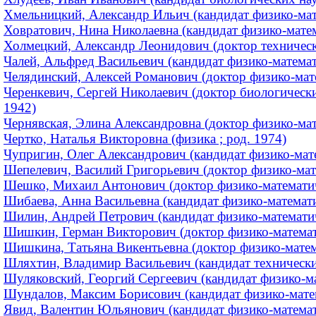
Хмельницкий, Александр Ильич (кандидат физико-мате
Ховратович, Нина Николаевна (кандидат физико-матема
Холмецкий, Александр Леонидович (доктор технически
Чалей, Альфред Васильевич (кандидат физико-математ
Челядинский, Алексей Романович (доктор физико-матем
Черенкевич, Сергей Николаевич (доктор биологических
1942)
Чернявская, Элина Александровна (доктор физико-мате
Чертко, Наталья Викторовна (физика ; род. 1974)
Чупригин, Олег Александрович (кандидат физико-матем
Шепелевич, Василий Григорьевич (доктор физико-мате
Шешко, Михаил Антонович (доктор физико-математич
Шибаева, Анна Васильевна (кандидат физико-математ
Шилин, Андрей Петрович (кандидат физико-математиче
Шишкин, Герман Викторович (доктор физико-математ
Шишкина, Татьяна Викентьевна (доктор физико-матема
Шляхтин, Владимир Васильевич (кандидат технических
Шуляковский, Георгий Сергеевич (кандидат физико-мат
Шундалов, Максим Борисович (кандидат физико-матем
Явид, Валентин Юльянович (кандидат физико-математи