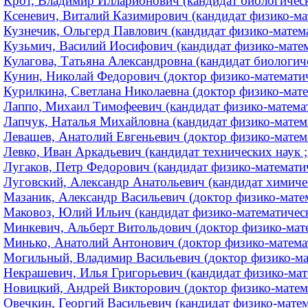
Крот, Владимир Илларионович (кандидат биологически
Ксеневич, Виталий Казимирович (кандидат физико-мате
Кузнечик, Ольгерд Павлович (кандидат физико-математ
Кузьмич, Василий Иосифович (кандидат физико-мате
Кулагова, Татьяна Александровна (кандидат биологиче
Кунин, Николай Федорович (доктор физико-математич
Курилкина, Светлана Николаевна (доктор физико-матем
Лаппо, Михаил Тимофеевич (кандидат физико-математ
Лапчук, Наталья Михайловна (кандидат физико-математ
Левашев, Анатолий Евгеньевич (доктор физико-матем
Левко, Иван Аркадьевич (кандидат технических наук ;
Лугаков, Петр Федорович (кандидат физико-математиче
Луговский, Александр Анатольевич (кандидат химичес
Мазаник, Александр Васильевич (доктор физико-матема
Маковоз, Юлий Ильич (кандидат физико-математическ
Минкевич, Альберт Витольдович (доктор физико-матем
Минько, Анатолий Антонович (доктор физико-математ
Могильный, Владимир Васильевич (доктор физико-мате
Некрашевич, Илья Григорьевич (кандидат физико-мат
Новицкий, Андрей Викторович (доктор физико-математ
Овечкин, Георгий Васильевич (кандидат физико-матем