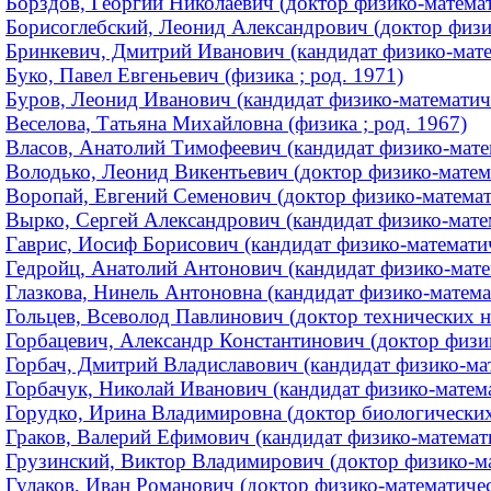
Борздов, Георгий Николаевич (доктор физико-математи
Борисоглебский, Леонид Александрович (доктор физи
Бринкевич, Дмитрий Иванович (кандидат физико-матем
Буко, Павел Евгеньевич (физика ; род. 1971)
Буров, Леонид Иванович (кандидат физико-математичес
Веселова, Татьяна Михайловна (физика ; род. 1967)
Власов, Анатолий Тимофеевич (кандидат физико-матем
Володько, Леонид Викентьевич (доктор физико-матем
Воропай, Евгений Семенович (доктор физико-математи
Вырко, Сергей Александрович (кандидат физико-матема
Гаврис, Иосиф Борисович (кандидат физико-математи
Гедройц, Анатолий Антонович (кандидат физико-мате
Глазкова, Нинель Антоновна (кандидат физико-матема
Гольцев, Всеволод Павлинович (доктор технических на
Горбацевич, Александр Константинович (доктор физико
Горбач, Дмитрий Владиславович (кандидат физико-мат
Горбачук, Николай Иванович (кандидат физико-математ
Горудко, Ирина Владимировна (доктор биологических 
Граков, Валерий Ефимович (кандидат физико-математич
Грузинский, Виктор Владимирович (доктор физико-ма
Гулаков, Иван Романович (доктор физико-математическ