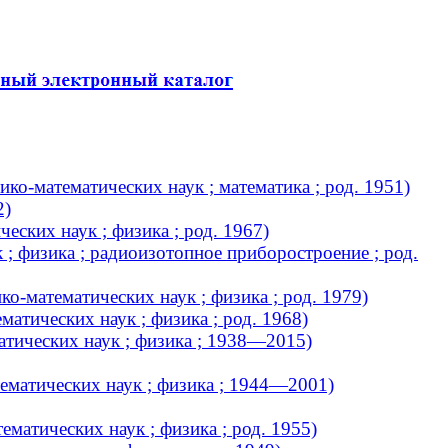
ко-математических наук ; математика ; род. 1951)
2)
ских наук ; физика ; род. 1967)
 ; физика ; радиоизотопное приборостроение ; род.
о-математических наук ; физика ; род. 1979)
атических наук ; физика ; род. 1968)
атических наук ; физика ; 1938—2015)
ематических наук ; физика ; 1944—2001)
матических наук ; физика ; род. 1955)