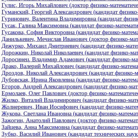
Гулис, Игорь Михайлович (доктор физико-математическ
Гуманский, Георгий Александрович (кандидат физико
Гуринович, Валентина Владимировна (кандидат физико
Гусак, Галина Максимовна (кандидат физико-математич
Гусакова, София Викторовна (кандидат физико-математ
Данилькевич, Мечислав Иванович (доктор физико-мат
Дежурко, Михаил Дмитриевич (кандидат физико-матема
Дорожкин, Николай Николаевич (кандидат физико-мате
Доросинец, Владимир Адамович (кандидат физико-мате
Драко, Валерий Михайлович (кандидат физико-математ
Дроздов, Николай Александрович (кандидат физико-ма
Дубовская, Ирина Яковлевна (кандидат физико-математ
Егоров, Андрей Александрович (кандидат физико-матем
Ермолаев, Олег Павлович (доктор физико-математиче
Жилко, Виталий Владимирович (кандидат физико-матем
Жолнеревич, Иван Иосифович (кандидат физико-матема
Жукова, Светлана Ивановна (кандидат физико-математи
Зажогин, Анатолий Павлович (доктор физико-математи
Зайцева, Анна Максимовна (кандидат физико-математич
Зубко, Василий Иванович (кандидат технических наук 