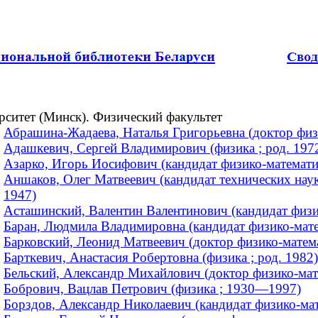
рситет (Минск). Физический факультет
Абрашина-Жадаева, Наталья Григорьевна (доктор физи
Адашкевич, Сергей Владимирович (физика ; род. 197
Азарко, Игорь Иосифович (кандидат физико-математиче
Аншаков, Олег Матвеевич (кандидат технических наук
1947)
Асташинский, Валентин Валентинович (кандидат физик
Баран, Людмила Владимировна (кандидат физико-матем
Барковский, Леонид Матвеевич (доктор физико-матем
Барткевич, Анастасия Робертовна (физика ; род. 1982)
Бельский, Александр Михайлович (доктор физико-мат
Бобрович, Вацлав Петрович (физика ; 1930—1997)
Борздов, Александр Николаевич (кандидат физико-мате