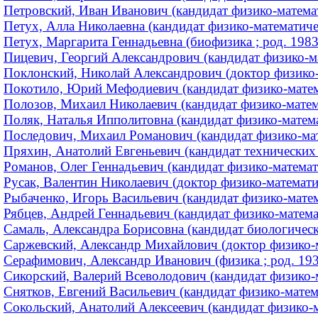
Петровский, Иван Иванович (кандидат физико-матема
Петух, Алла Николаевна (кандидат физико-математичес
Петух, Маргарита Геннадьевна (биофизика ; род. 1983
Пицевич, Георгий Александрович (кандидат физико-мат
Поклонский, Николай Александрович (доктор физико-м
Покотило, Юрий Мефодиевич (кандидат физико-математ
Полозов, Михаил Николаевич (кандидат физико-матема
Поляк, Наталья Ипполитовна (кандидат физико-математ
Последович, Михаил Романович (кандидат физико-мате
Пряхин, Анатолий Евгеньевич (кандидат технических н
Романов, Олег Геннадьевич (кандидат физико-математи
Русак, Валентин Николаевич (доктор физико-математи
Рыбаченко, Игорь Васильевич (кандидат физико-матема
Рябцев, Андрей Геннадьевич (кандидат физико-математ
Самаль, Александра Борисовна (кандидат биологически
Саржевский, Александр Михайлович (доктор физико-м
Серафимович, Александр Иванович (физика ; род. 19
Сикорский, Валерий Всеволодович (кандидат физико-ма
Снятков, Евгений Васильевич (кандидат физико-матем
Сокольский, Анатолий Алексеевич (кандидат физико-м