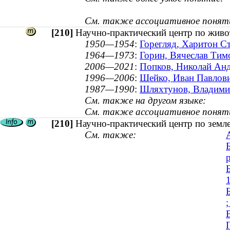
См. также ассоциативное понят
[210]
Научно-практический центр по живо
1950—1954
:
Горегляд, Харитон С
1964—1973
:
Горин, Вячеслав Тим
2006—2021
:
Попков, Николай Анд
1996—2006
:
Шейко, Иван Павлович
1987—1990
:
Шляхтунов, Владимир
См. также на другом языке:
См. также ассоциативное понят
[210]
Научно-практический центр по земл
См. также:
;