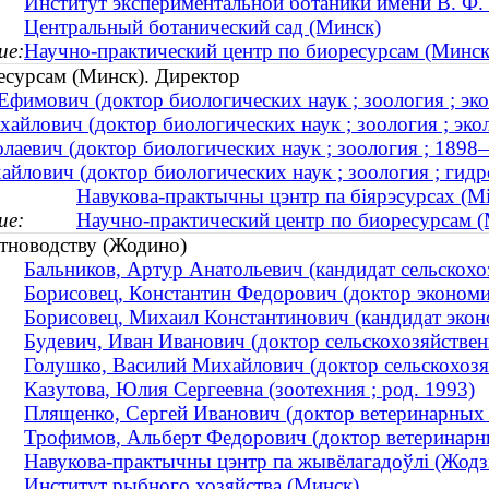
Институт экспериментальной ботаники имени В. Ф.
Центральный ботанический сад (Минск)
ие:
Научно-практический центр по биоресурсам (Минск
есурсам (Минск). Директор
имович (доктор биологических наук ; зоология ; экол
айлович (доктор биологических наук ; зоология ; эко
лаевич (доктор биологических наук ; зоология ; 189
йлович (доктор биологических наук ; зоология ; гид
Навукова-практычны цэнтр па біярэсурсах (М
ие:
Научно-практический центр по биоресурсам 
тноводству (Жодино)
Бальников, Артур Анатольевич (кандидат сельскохоз
Борисовец, Константин Федорович (доктор экономи
Борисовец, Михаил Константинович (кандидат эконо
Будевич, Иван Иванович (доктор сельскохозяйстве
Голушко, Василий Михайлович (доктор сельскохозя
Казутова, Юлия Сергеевна (зоотехния ; род. 1993)
Плященко, Сергей Иванович (доктор ветеринарных
Трофимов, Альберт Федорович (доктор ветеринарн
Навукова-практычны цэнтр па жывёлагадоўлі (Жодз
Институт рыбного хозяйства (Минск)