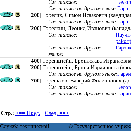
См. также:
Белор
См. также на другом языке:
Гарэл
[200]
Горелик, Симон Исаакович (кандидат
См. также на другом языке:
Гарэл
[200]
Горелкин, Леонид Иванович (кандида
См. также:
Научн
район
См. также на другом
Гарэлк
языке:
[400]
Горенштейн, Бронислава Израиловн
[200]
Горенштейн, Броня Израиловна (канд
См. также на другом языке:
Гарэн
[200]
Гореньков, Валерий Филиппович (док
См. также:
Белор
См. также на другом языке:
Гаран
Стр.:
<== Пред.
След. ==>
Служба технической
© Государственное учреж