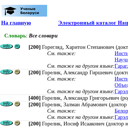
На главную
Словарь
:
Все словари
[200]
Горегляд, Харитон Степанович (докт
См. также:
Инсти
Научн
См. также на другом языке:
Гараг
[200]
Горелик, Александр Гиршевич (докто
См. также:
Инсти
Объед
См. также на другом языке:
Гарэл
[400]
Горелик, Александр Григорьевич (
[200]
Горелик, Залман Абрамович (доктор 
См. также:
Белор
См. также на другом языке:
Гарэл
[200]
Горелик, Иосиф Исаакович (доктор 