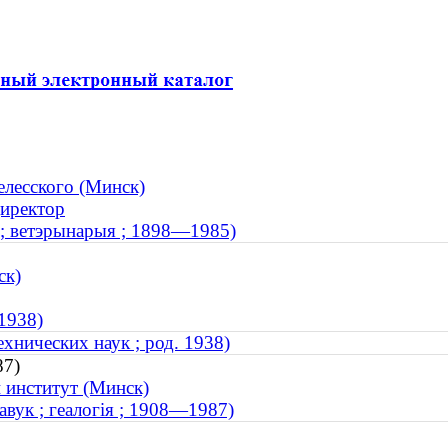
елесского (Минск)
Директор
 ; ветэрынарыя ; 1898—1985)
ск)
 1938)
хнических наук ; род. 1938)
87)
 институт (Минск)
авук ; геалогія ; 1908—1987)