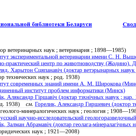
ор ветеринарных наук ; ветеринария ; 1898—1985)
тут экспериментальной ветеринарии имени С. Н. Выш
о-практический центр по животноводству (Жодино). 
ляд, Харытон Сцяпанавіч (доктар ветэрынарных навук
р технических наук ; род. 1938)
тут современных знаний имени А. М. Широкова (Мин
иненный институт проблем информатики (Минск)
ік, Аляксандр Гіршавіч (доктар тэхнічных навук ; нар.
род. 1938)
см.
Горелик, Александр Гиршевич (доктор те
геолого-минералогических наук ; геология ; 1908—19
усский научно-исследовательский геологоразведочный
ік, Залман Абрамавіч (доктар геолага-мінералагічных н
юридических наук ; 1921—2008)