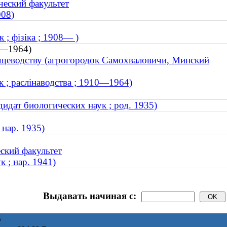
ческий факультет
008)
 ; фізіка ; 1908— )
10—1964)
ощеводству (агрогородок Самохваловичи, Минский
к ; раслінаводства ; 1910—1964)
идат биологических наук ; род. 1935)
 нар. 1935)
ский факультет
 ; нар. 1941)
Выдавать начиная с:
6