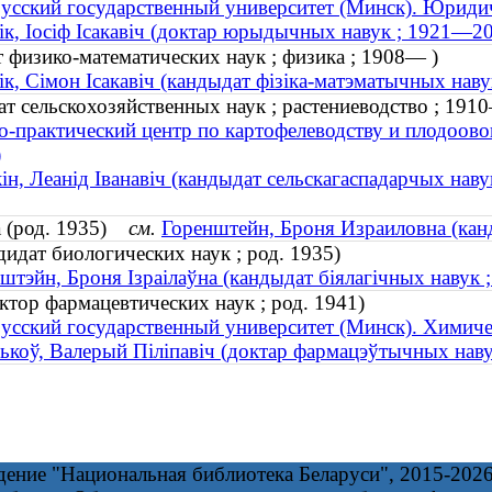
усский государственный университет (Минск). Юриди
ік, Іосіф Ісакавіч (доктар юрыдычных навук ; 1921—2
 физико-математических наук ; физика ; 1908— )
ік, Сімон Ісакавіч (кандыдат фізіка-матэматычных навук
т сельскохозяйственных наук ; растениеводство ; 19
о-практический центр по картофелеводству и плодоов
)
ін, Леанід Іванавіч (кандыдат сельскагаспадарчых наву
а (род. 1935)
см.
Горенштейн, Броня Израиловна (канд
идат биологических наук ; род. 1935)
штэйн, Броня Ізраілаўна (кандыдат біялагічных навук ;
тор фармацевтических наук ; род. 1941)
усский государственный университет (Минск). Химиче
ькоў, Валерый Піліпавіч (доктар фармацэўтычных навук
дение "Национальная библиотека Беларуси", 2015-202