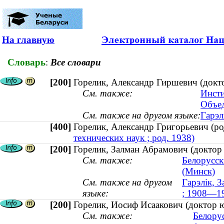
На главную
Словарь
:
Все словари
[200]
Горелик, Александр Гиршевич (докто
См. также:
Инсти
Объед
См. также на другом языке:
Гарэл
[400]
Горелик, Александр Григорьевич (
технических наук ; род. 1938)
[200]
Горелик, Залман Абрамович (доктор 
См. также:
Белорусск
(Минск)
См. также на другом
Гарэлік, З
языке:
; 1908—1
[200]
Горелик, Иосиф Исаакович (доктор 
См. также:
Белору