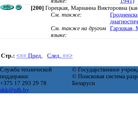
языке:
1941)
[200]
Горецкая, Марианна Викторовна (кан
См. также:
Гродненски
диагностич
См. также на другом
Гарэцкая, 
языке:
Стр.:
<== Пред.
След. ==>
Служба технической
© Государственное учреж
поддержки:
© Поисковая система ра
+375 17 293 29 78
Беларуси
skk@nlb.by