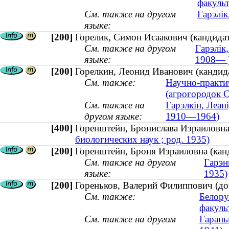
факульт
См. также на другом
Гарэлік
языке:
[200]
Горелик, Симон Исаакович (кандидат
См. также на другом
Гарэлік,
языке:
1908— 
[200]
Горелкин, Леонид Иванович (кандида
См. также:
Научно-практи
(агрогородок 
См. также на
Гарэлкін, Леані
другом языке:
1910—1964)
[400]
Горенштейн, Бронислава Израиловн
биологических наук ; род. 1935)
[200]
Горенштейн, Броня Израиловна (канд
См. также на другом
Гарэн
языке:
1935)
[200]
Гореньков, Валерий Филиппович (док
См. также:
Белору
факуль
См. также на другом
Гарань