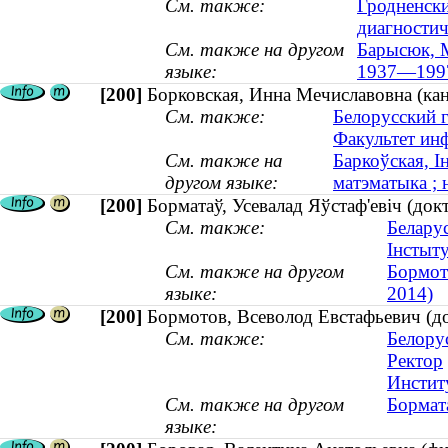
См. также:
Гродненски
диагностич
См. также на другом
Барысюк, М
языке:
1937—199
[200]
Борковская, Инна Мечиславовна (кан
См. также:
Белорусский 
Факультет ин
См. также на
Баркоўская, І
другом языке:
матэматыка ; 
[200]
Борматаў, Усевалад Яўстаф'евіч (док
См. также:
Беларус
Інстыту
См. также на другом
Бормот
языке:
2014)
[200]
Бормотов, Всеволод Евстафьевич (д
См. также:
Белорус
Ректор
Инстит
См. также на другом
Бормата
языке: