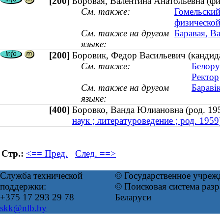
[200]
Боровая, Валентина Анатольевна (физ
См. также:
Гомельский
физической
См. также на другом
Баравая, Ва
языке:
[200]
Боровик, Федор Васильевич (кандид
См. также:
Белору
Ректор
См. также на другом
Бараві
языке:
[400]
Боровко, Ванда Юлиановна (род. 
наук ; литературоведение ; род. 1959
Стр.:
<== Пред.
След. ==>
Служба технической
© Государственное учреж
поддержки:
© Поисковая система ра
+375 17 293 29 78
Беларуси
skk@nlb.by