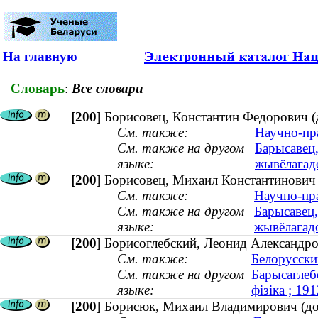
На главную
Словарь
:
Все словари
[200]
Борисовец, Константин Федорович (
См. также:
Научно-пр
См. также на другом
Барысавец,
языке:
жывёлагад
[200]
Борисовец, Михаил Константинович (
См. также:
Научно-пр
См. также на другом
Барысавец,
языке:
жывёлагадо
[200]
Борисоглебский, Леонид Александро
См. также:
Белорусски
См. также на другом
Барысаглебс
языке:
фізіка ; 1
[200]
Борисюк, Михаил Владимирович (до