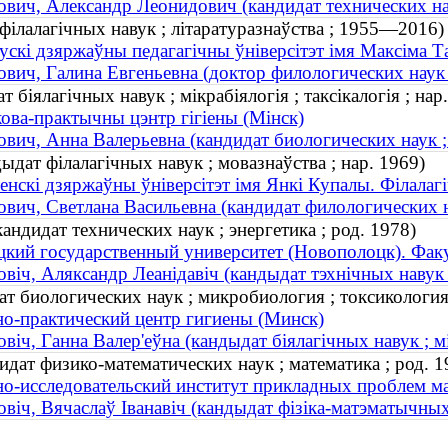
вич, Александр Леонидович (кандидат технических наук
філалагічных навук ; літаратуразнаўства ; 1955—2016)
ускі дзяржаўны педагагічны ўніверсітэт імя Максіма Т
вич, Галина Евгеньевна (доктор филологических наук
 біялагічных навук ; мікрабіялогія ; таксікалогія ; нар
ова-практычны цэнтр гігіены (Мінск)
вич, Анна Валерьевна (кандидат биологических наук ; 
ыдат філалагічных навук ; мовазнаўства ; нар. 1969)
енскі дзяржаўны ўніверсітэт імя Янкі Купалы. Філалаг
вич, Светлана Васильевна (кандидат филологических на
ндидат технических наук ; энергетика ; род. 1978)
кий государственный университет (Новополоцк). Фак
віч, Аляксандр Леанідавіч (кандыдат тэхнічных навук ;
т биологических наук ; микробиология ; токсикология 
о-практический центр гигиены (Минск)
віч, Ганна Валер'еўна (кандыдат біялагічных навук ; мік
дат физико-математических наук ; математика ; род. 1
о-исследовательский институт прикладных проблем м
вiч, Вячаслаў Iванавiч (кандыдат фізіка-матэматычных 