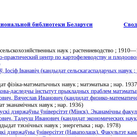
сельскохозяйственных наук ; растениеводство ; 1910—
о-практический центр по картофелеводству и плодоов
)
, Іосіф Іванавіч (кандыдат сельскагаспадарчых навук 
ат фізіка-матэматычных навук ; матэматыка ; нар. 1937
ова-даследчы інстытут прыкладных праблем матэматыкі
вич, Вячеслав Иванович (кандидат физико-математическ
т эканамічных навук ; нар. 1936)
ускі дзяржаўны ўніверсітэт (Мінск). Эканамічны факул
вич, Тадеуш Иванович (кандидат экономических наук 
дыдат тэхнічных навук ; энергетыка ; нар. 1978)
кі дзяржаўны ўніверсітэт (Наваполацк). Факультэт кам