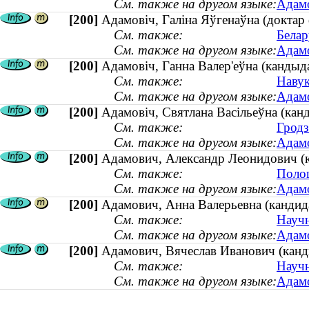
См. также на другом языке:
Адамо
[200]
Адамовіч, Галіна Яўгенаўна (доктар 
См. также:
Белар
См. также на другом языке:
Адамо
[200]
Адамовіч, Ганна Валер'еўна (кандыдат
См. также:
Навук
См. также на другом языке:
Адамо
[200]
Адамовіч, Святлана Васільеўна (канд
См. также:
Гродз
См. также на другом языке:
Адамо
[200]
Адамович, Александр Леонидович (ка
См. также:
Полоц
См. также на другом языке:
Адамо
[200]
Адамович, Анна Валерьевна (кандида
См. также:
Научн
См. также на другом языке:
Адамо
[200]
Адамович, Вячеслав Иванович (канди
См. также:
Научн
См. также на другом языке:
Адамо