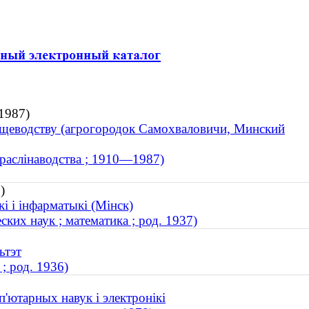
1987)
ощеводству (агрогородок Самохваловичи, Минский
; раслінаводства ; 1910—1987)
)
 і інфарматыкі (Мінск)
их наук ; математика ; род. 1937)
ьтэт
; род. 1936)
п'ютарных навук і электронікі