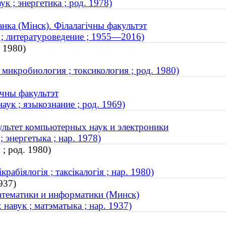
 ; энергетика ; род. 1978)
анка (Мінск). Філалагічны факультэт
 ; литературоведение ; 1955—2016)
. 1980)
микробиология ; токсикология ; род. 1980)
ічны факультэт
ук ; языкознание ; род. 1969)
ультет компьютерных наук и электроники
 энергетыка ; нар. 1978)
; род. 1980)
рабіялогія ; таксікалогія ; нар. 1980)
937)
атематики и информатики (Минск)
навук ; матэматыка ; нар. 1937)