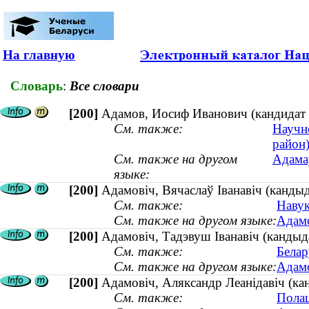
На главную
Словарь
:
Все словари
[200]
Адамов, Иосиф Иванович (кандидат 
См. также:
Научн
район
См. также на другом
Адамаў
языке:
[200]
Адамовiч, Вячаслаў Iванавiч (кандыд
См. также:
Навук
См. также на другом языке:
Адамо
[200]
Адамовiч, Тадэвуш Iванавiч (кандыда
См. также:
Белар
См. также на другом языке:
Адамо
[200]
Адамовіч, Аляксандр Леанідавіч (кан
См. также:
Полац