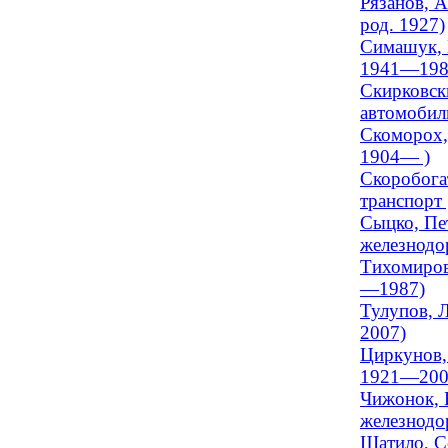
Рязанов, А
род. 1927)
Симашук, 
1941—198
Скирковск
автомобиль
Скоморох,
1904— )
Скоробогат
транспорт
Сыцко, Пет
железнодо
Тихомиров,
—1987)
Тулупов, Л
2007)
Циркунов, 
1921—200
Чижонок, 
железнодо
Шатило, Се