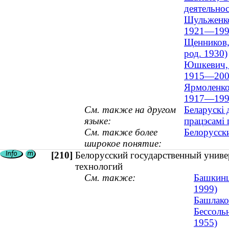
деятельнос
Шульженко,
1921—199
Щенников, 
род. 1930)
Юшкевич, Е
1915—200
Ярмоленко,
1917—199
См. также на другом
Беларускі 
языке:
працэсамі 
См. также более
Белорусск
широкое понятие:
[210]
Белорусский государственный универ
технологий
См. также:
Башкинц
1999)
Башлако
Бессоль
1955)