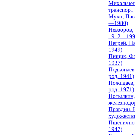
Михальчен
транспорт 
Мухо, Паве
—1980)
Невзоров, 
1912—199
Негрей, На
1949)
Пищик, Фед
1937)
Подкопаев,
род. 1941)
Пожидаев, 
род. 1971)
Потылкин,
железнодо
Правдин, Н
художеств
Пшеничнов
1947)