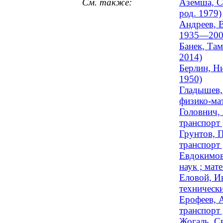
См. также:
Аземша, Се
род. 1979)
Андреев, В
1935—200
Банек, Там
2014)
Берлин, Ни
1950)
Гладышев,
физико-ма
Головнич, 
транспорт 
Грунтов, 
транспорт
Евдокимов
наук ; мат
Еловой, И
технически
Ерофеев, А
транспорт 
Жогаль, Св