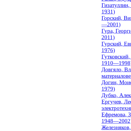
Гизатуллин,
1931)
Горский, Ви
—2001)
Гура, Георг
2011)
Гурский, Ев
1976)
Гутковский,
1910—1998
Довгяло, Вл
материалове
Догин, Моис
1979)
Дубко, Алек
Ергучев, Ле
электротехни
Ефремова, З
1948—2002
Железняков,