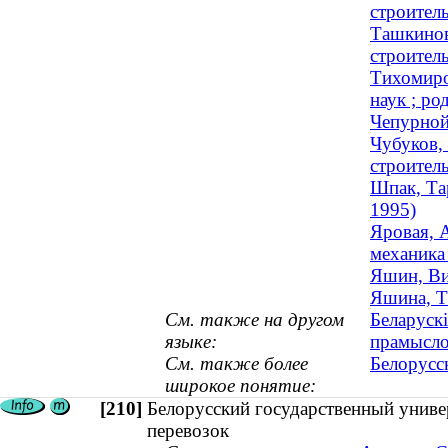
строитель
Ташкинов
строител
Тихомиро
наук ; ро
Чепурной
Чубуков,
строител
Шпак, Та
1995)
Яровая, 
механика 
Яшин, Ви
Яшина, Та
См. также на другом
Беларускі
языке:
прамыслов
См. также более
Белорусс
широкое понятие:
[210]
Белорусский государственный универ
перевозок