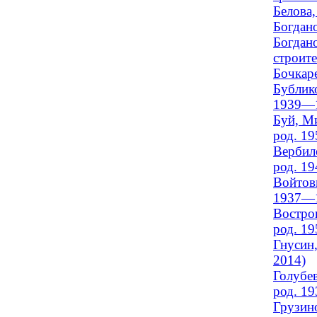
Белова
Богдано
Богдано
строит
Бочкаре
Бублико
1939—
Буй, М
род. 19
Вербило
род. 19
Войтови
1937—
Востров
род. 19
Гнусин
2014)
Голубев
род. 19
Грузино