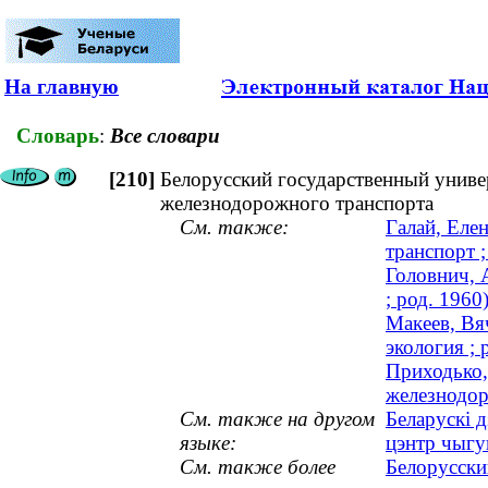
На главную
Словарь
:
Все словари
[210]
Белорусский государственный униве
железнодорожного транспорта
См. также:
Галай, Еле
транспорт ;
Головнич, 
; род. 1960
Макеев, Вяч
экология ; 
Приходько,
железнодор
См. также на другом
Беларускі 
языке:
цэнтр чыгу
См. также более
Белорусски