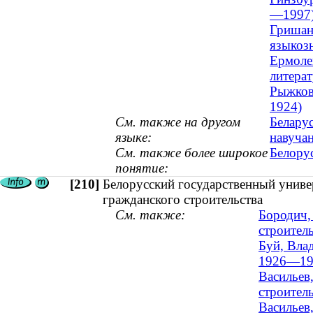
—1997
Гришанк
языкозн
Ермоле
литерат
Рыжкова
1924)
См. также на другом
Беларус
языке:
навуча
См. также более широкое
Белорус
понятие:
[210]
Белорусский государственный униве
гражданского строительства
См. также:
Бородич,
строител
Буй, Влад
1926—19
Васильев
строитель
Васильев,