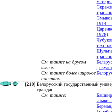
материа
Скрежен
трансп
Смыков,
1914— 
Царенко
1978)
Чубуков
техноло
Шульпе
трансп
См. также на другом
Беларус
языке:
факульт
См. также более широкое
Белорус
понятие:
[210]
Белорусский государственный универ
граждан
См. также:
Башкирц
языкозн
Берман
Гинзбур