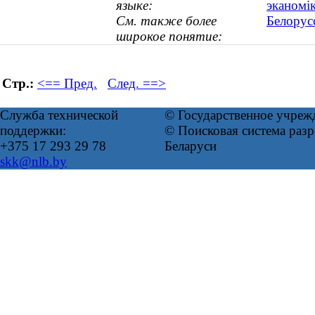
языке:
эканомік
См. также более
Белорус
широкое понятие:
Стр.:
<== Пред.
След. ==>
Служба технической
© Государственное учреж
поддержки:
© Поисковая система ра
+375 17 293 29 78
Беларуси
skk@nlb.by