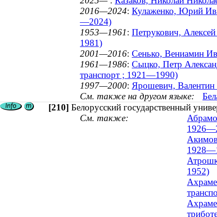
2025—
:
Казаков, Николай Николае
2016—2024
:
Кулаженко, Юрий Ива
—2024)
1953—1961
:
Петрукович, Алексей 
1981)
2001—2016
:
Сенько, Вениамин Ив
1961—1986
:
Сыцко, Петр Алексан
транспорт ; 1921—1990)
1997—2000
:
Ярошевич, Валентин 
См. также на другом языке:
Бел
[210]
Белорусский государственный универ
См. также:
Абрамо
1926—
Акимов,
1928—
Атрошко
1952)
Ахрамен
транспо
Ахрамен
триботе