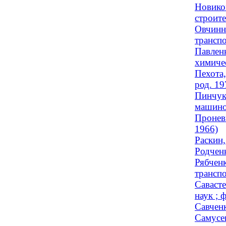
Новиков
строите
Овчинн
транспо
Павленк
химичес
Пехота,
род. 19
Пинчук,
машинов
Проневи
1966)
Раскин
Родченк
Рябчен
транспо
Савасте
наук ; 
Савчен
Самусев