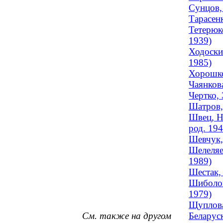
Сунцов,
Тарасен
Тетерюк
1939)
Ходоски
1985)
Хорошко
Чаянков
Чертко, 
Шатров,
Швец, Н
род. 194
Шевчук,
Шелеляе
1989)
Шестак,
Шиболов
1979)
Щуплова
См. также на другом
Беларуск