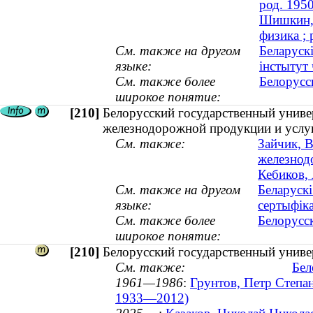
род. 1950
Шишкин, 
физика ; 
См. также на другом
Беларуск
языке:
інстытут
См. также более
Белорусс
широкое понятие:
[210]
Белорусский государственный универ
железнодорожной продукции и услу
См. также:
Зайчик, В
железнод
Кебиков, 
См. также на другом
Беларускі
языке:
сертыфіка
См. также более
Белорусс
широкое понятие:
[210]
Белорусский государственный универ
См. также:
Бел
1961—1986
:
Грунтов, Петр Степа
1933—2012)