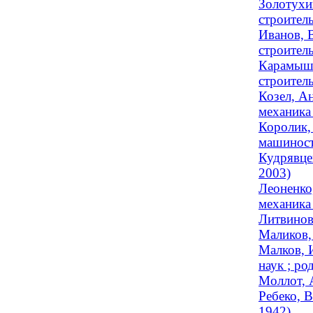
Золотухи
строитель
Иванов, 
строител
Карамыше
строитель
Козел, Ан
механика 
Королик,
машиност
Кудрявце
2003)
Леоненко
механика 
Литвинова
Маликов,
Малков, 
наук ; ро
Моллот, 
Ребеко, В
1942)