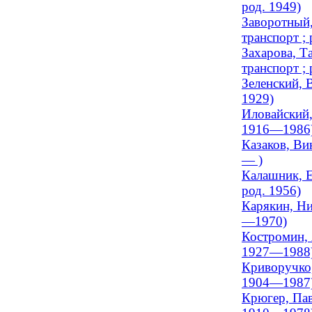
род. 1949)
Заворотный,
транспорт ; 
Захарова, Та
транспорт ; 
Зеленский, 
1929)
Иловайский,
1916—1986
Казаков, Ви
— )
Калашник, Е
род. 1956)
Карякин, Ни
—1970)
Костромин, 
1927—1988
Криворучко,
1904—1987
Крюгер, Пав