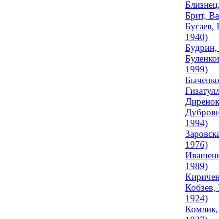
Близнец,
Брит, В
Бугаев, 
1940)
Будрин,
Буленко
1999)
Быченко
Гизатулл
Диренок
Дуброви
1994)
Заровск
1976)
Ивашенк
1989)
Киричен
Кобзев,
1924)
Комлик, 