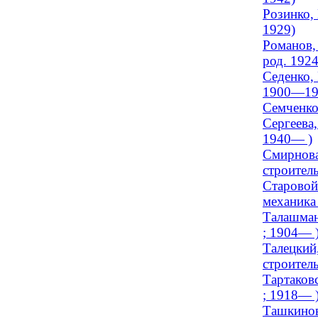
Розинко, 
1929)
Романов, 
род. 1924
Седенко,
1900—19
Семченко,
Сергеева,
1940— )
Смирнова
строител
Старовой
механика 
Талашман
; 1904— 
Талецкий,
строитель
Тартаков
; 1918— 
Ташкинов