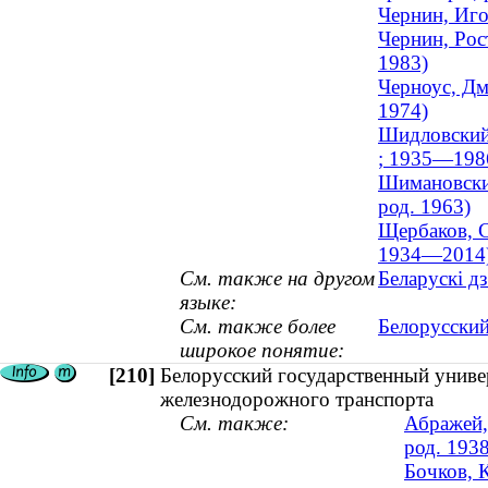
Чернин, Иго
Чернин, Рос
1983)
Черноус, Дм
1974)
Шидловский,
; 1935—198
Шимановский
род. 1963)
Щербаков, С
1934—2014
См. также на другом
Беларускі д
языке:
См. также более
Белорусский
широкое понятие:
[210]
Белорусский государственный универ
железнодорожного транспорта
См. также:
Абражей,
род. 1938
Бочков, 