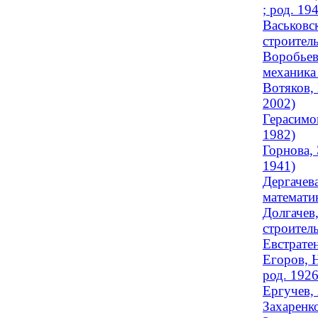
; род. 19
Васьковс
строитель
Воробьев
механика 
Вотяков,
2002)
Герасимо
1982)
Горнова, 
1941)
Дергачев
математик
Долгачев
строител
Евстрате
Егоров, Н
род. 1926
Ергучев,
Захаренко