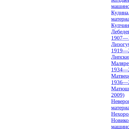
машинос
Кудина,
материа
Купчин
Лебедев
1907—
Лизогуб
1919—
Липски
Малярев
1934—
Матвецо
1936—
Матюше
2009)
Неверов
материа
Нехоро
Новиков
машинос