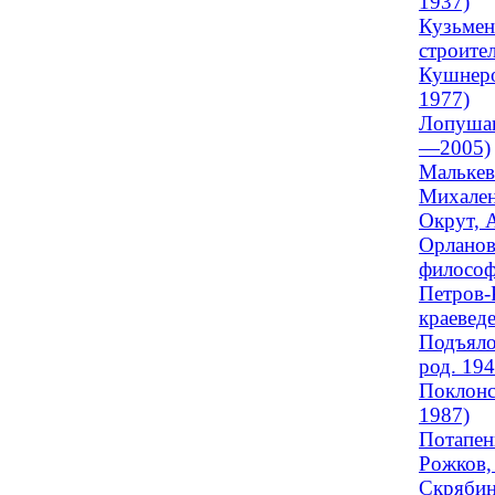
1937)
Кузьмен
строите
Кушнеро
1977)
Лопушан
—2005)
Малькев
Михален
Окрут, 
Орланов
философс
Петров-
краеведе
Подъяло
род. 194
Поклонс
1987)
Потапенк
Рожков,
Скрябин