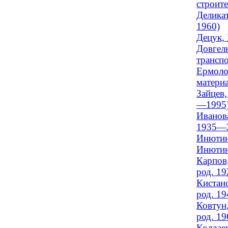
строите
Деликат
1960)
Децук, 
Довгелю
транспо
Ермолов
материа
Зайцев,
—1995
Иванова
1935—
Инютин,
Инютин
Карпов,
род. 19
Кистано
род. 19
Ковтун,
род. 19
Колдаев