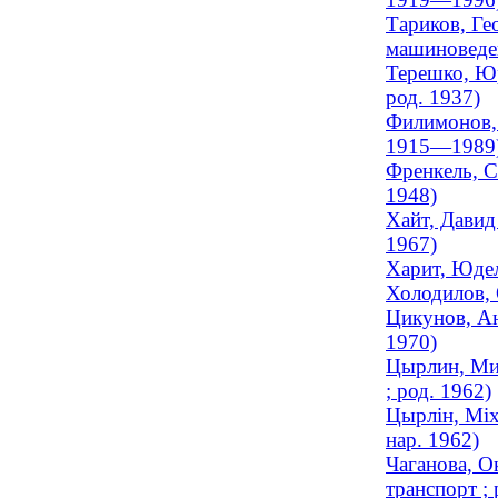
Тариков, Ге
машиноведен
Терешко, Юр
род. 1937)
Филимонов, 
1915—1989
Френкель, С
1948)
Хайт, Давид
1967)
Харит, Юдел
Холодилов, 
Цикунов, Ан
1970)
Цырлин, Мих
; род. 1962)
Цырлін, Міх
нар. 1962)
Чаганова, О
транспорт ; 