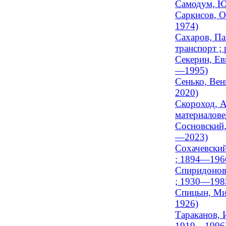
Самодум, Юр
Саркисов, О
1974)
Сахаров, Па
транспорт ; 
Секерин, Ев
—1995)
Сенько, Вен
2020)
Скороход, А
материалове
Сосновский,
—2023)
Сохачевский
; 1894—196
Спиридонов,
; 1930—198
Спицын, Мих
1926)
Тараканов, 
1919—1996