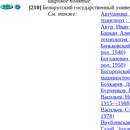
широкое понятие:
[210]
Белорусский государственный универ
См. также:
Автушенко, 
транспорт ;
Акур, Иван 
Баркан, Але
технология ;
Беньковский
род. 1940)
Богданович,
род. 1950)
Богородский
машинострое
Бочкарев, Д
Бурченков, 
Васильев, Н
1915—1988
Васильев, С
1978)
Врублевская
Галай, Эдуа