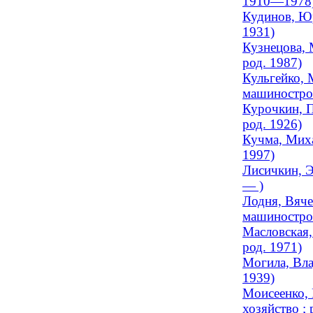
1910—1978
Кудинов, Юр
1931)
Кузнецова, 
род. 1987)
Кульгейко, 
машинострое
Курочкин, П
род. 1926)
Кучма, Миха
1997)
Лисичкин, Э
— )
Лодня, Вяче
машинострое
Масловская,
род. 1971)
Могила, Вла
1939)
Моисеенко, 
хозяйство ; 