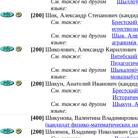
См. также на другом
Шыдлоўс
языке:
[200]
Шик, Александр Степанович (кандида
См. также:
Брестский
естествоз
См. также на другом
Шык, Аляк
языке:
аграномія
[200]
Шиколович, Александр Кириллович (к
См. также:
Витебский
Педагогич
См. также на другом
Шыкаловіч,
языке:
мовазнаўст
[200]
Шикун, Анатолий Иванович (кандида
См. также:
Брестский
Историчес
См. также на другом
Шыкун, Ан
языке:
[400]
Шикунова, Валентина Владимировн
(кандидат физико-математических нау
[200]
Шиленок, Владимир Николаевич (док