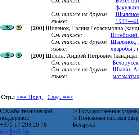
См. также:
Витебски
факульте
См. также на другом
Шылянок,
языке:
1937—20
[200]
Шиленок, Галина Герасимовна (канди
См. также:
Витебский 
См. также на другом
Шылянок, Г
языке:
хваробы ; 
[200]
Шилин, Андрей Петрович (кандидат ф
См. также:
Белорусск
См. также на другом
Шылін, Ан
языке:
матэматыка
Стр.:
<== Пред.
След. ==>
Служба технической
© Государственное учреж
поддержки:
© Поисковая система ра
+375 17 293 29 78
Беларуси
skk@nlb.by