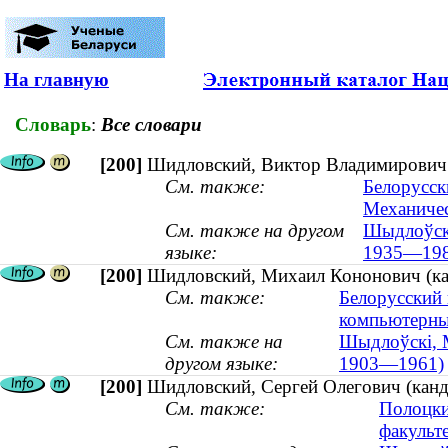
На главную
Словарь
:
Все словари
[200]
Шидловский, Виктор Владимирович (
См. также:
Белорусск
Механичес
См. также на другом
Шыдлоўскі,
языке:
1935—198
[200]
Шидловский, Михаил Кононович (кан
См. также:
Белорусский 
компьютерны
См. также на
Шыдлоўскі, М
другом языке:
1903—1961)
[200]
Шидловский, Сергей Олегович (канди
См. также:
Полоцки
факульт