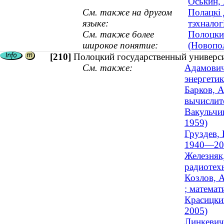
Оськин,
См. также на другом
Полацкі 
языке:
тэхналог
См. также более
Полоцки
широкое понятие:
(Новопо
[210]
Полоцкий государственный универси
См. также:
Адамович
энергетик
Барков, А
вычислите
Вакульчик
1959)
Груздев, 
1940—20
Железняк
радиотехн
Козлов, 
; математ
Красицки
2005)
Линкевич