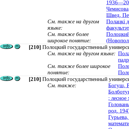
1936—20
Чемисова
Швед, Пе
См. также на другом
Полацкі д
языке:
факультэт
См. также более
Полоцкий
широкое понятие:
(Новопол
[210]
Полоцкий государственный универси
См. также на другом языке:
Пола
падр
См. также более широкое
Поло
понятие:
Поло
[210]
Полоцкий государственный универс
См. также:
Богуш, Р
Болботун
; лесное
Головань
род. 194
Гурьева,
математ