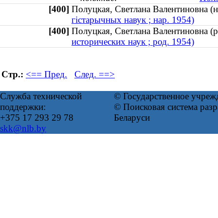
[400]
Полуцкая, Светлана Валентиновна 
гістарычных навук ; нар. 1954)
[400]
Полуцкая, Светлана Валентиновна 
исторических наук ; род. 1954)
Стр.:
<== Пред.
След. ==>
Служба технической
© Государственное учреж
поддержки:
© Поисковая система ра
+375 17 293 29 78
Беларуси
skk@nlb.by