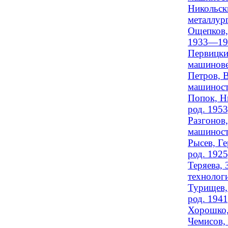
Никольск
металлур
Ощепков,
1933—19
Первицки
машинове
Петров, 
машиност
Попок, Н
род. 1953
Разгонов,
машиност
Рысев, Ге
род. 1925
Теряева, 
технолог
Турищев, 
род. 1941
Хорошко,
Чемисов, 