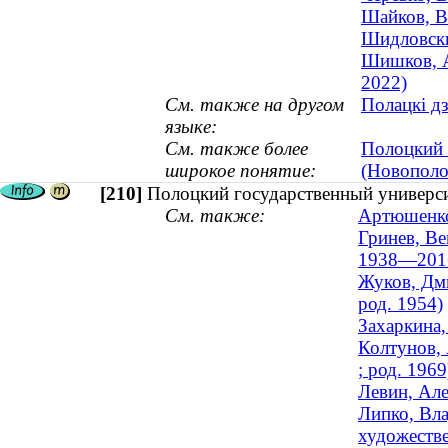
Шайков, В
Шидловски
Шишков, А
2022)
См. также на другом
Полацкі дз
языке:
См. также более
Полоцкий 
широкое понятие:
(Новополо
[210]
Полоцкий государственный универси
См. также:
Артюшенко,
Гринев, Ве
1938—201
Жуков, Дми
род. 1954)
Захаркина,
Колтунов, 
; род. 1969
Левин, Але
Липко, Вла
художеств