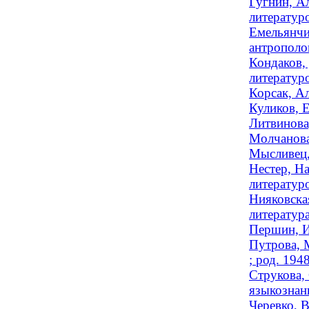
Гугнин, А
литератур
Емельянчи
антрополо
Кондаков,
литературо
Корсак, Ал
Куликов, 
Литвинова
Молчанова,
Мысливец,
Нестер, На
литературо
Нияковска
литератур
Першин, И
Путрова, 
; род. 194
Струкова,
языкознан
Черевко, 