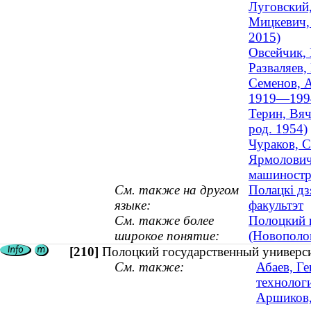
Луговский,
Мицкевич, 
2015)
Овсейчик, 
Разваляев,
Семенов, А
1919—199
Терин, Вяч
род. 1954)
Чураков, С
Ярмолович,
машиностр
См. также на другом
Полацкі дз
языке:
факультэт
См. также более
Полоцкий 
широкое понятие:
(Новополо
[210]
Полоцкий государственный универси
См. также:
Абаев, Ге
технолог
Аршиков,