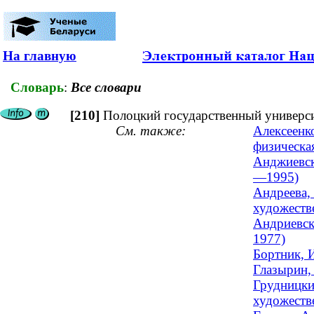
На главную
Словарь
:
Все словари
[210]
Полоцкий государственный универси
См. также:
Алексеенк
физическа
Анджиевск
—1995)
Андреева,
художестве
Андриевск
1977)
Бортник, 
Глазырин,
Грудницки
художестве