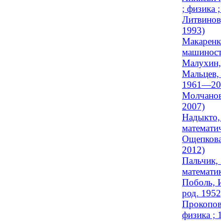
; физика
Литвинов
1993)
Макаренк
машиност
Малухин,
Мальцев, 
1961—20
Молчанов
2007)
Надыкто,
математи
Ощепкова
2012)
Пальчик,
математи
Поболь, 
род. 1952
Прокопов
физика ;