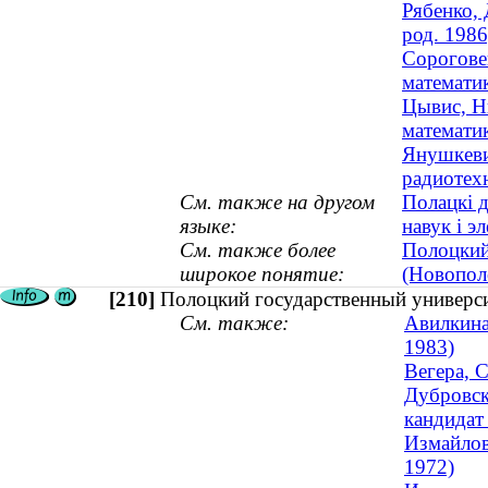
Рябенко, 
род. 1986
Сорогове
математи
Цывис, Н
математи
Янушкеви
радиотехн
См. также на другом
Полацкі д
языке:
навук і э
См. также более
Полоцкий
широкое понятие:
(Новопол
[210]
Полоцкий государственный универси
См. также:
Авилкина
1983)
Вегера, 
Дубровск
кандидат 
Измайлов
1972)