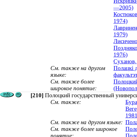
Искрицки
—2005)
Костюков
1974)
Лавринен
1979)
Лисичено
Поздняко
1976)
Суханов,
См. также на другом
Полацкі 
языке:
факультэ
См. также более
Полоцкий
широкое понятие:
(Новопол
[210]
Полоцкий государственный универс
См. также:
Бура
Веге
1981
См. также на другом языке:
Пола
См. также более широкое
Поло
понятие:
Поло