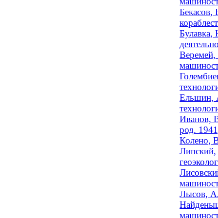
машиност
Бекасов, 
кораблес
Булавка, 
деятельно
Веремей, 
машиност
Голембие
технолог
Ельшин, 
технолог
Иванов, 
род. 1941
Колено, 
Липский,
геоэколог
Лисовски
машиностр
Лысов, А
Найденыш
машиност