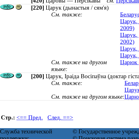
[420]
Царовы — Персікавы
см.
Персікав
[220]
Царук (дынастыя / сям'я)
См. также:
Беларус
Царук,
2009)
Царук,
2002)
Царук, 
Царук, 
См. также на другом
Царюк (
языке:
[200]
Царук, Іраіда Восіпаўна (доктар гі
См. также:
Белар
Царук
См. также на другом языке:
Царюк
Стр.:
<== Пред.
След. ==>
Служба технической
© Государственное учреж
поддержки:
© Поисковая система ра