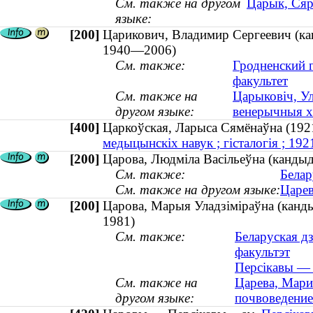
См. также на другом
Царык, Сярг
языке:
[200]
Царикович, Владимир Сергеевич (кан
1940—2006)
См. также:
Гродненский 
факультет
См. также на
Царыковіч, Ул
другом языке:
венерычныя х
[400]
Царкоўская, Ларыса Сямёнаўна (
медыцынскіх навук ; гісталогія ; 1
[200]
Царова, Людмiла Васiльеўна (канды
См. также:
Белар
См. также на другом языке:
Царев
[200]
Царова, Марыя Уладзіміраўна (кандыд
1981)
См. также:
Беларуская дз
факультэт
Персікавы — 
См. также на
Царева, Мари
другом языке:
почвоведение 