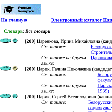
На главную
Словарь
:
Все словари
[200]
Царенкова, Ирина Михайловна (канди
См. также:
Белорусск
Строитель
См. также на другом
Царанкова
языке:
[200]
Царик, Галина Николаевна (кандидат
См. также:
Белору
факуль
См. также на другом
Царык,
языке:
1939)
[200]
Царик, Сергей Всеволодович (кандид
См. также:
Белорусски
социокуль