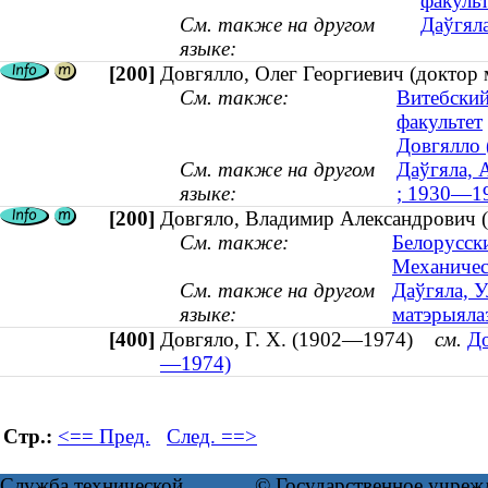
факульт
См. также на другом
Даўгяла
языке:
[200]
Довгялло, Олег Георгиевич (доктор 
См. также:
Витебский
факультет
Довгялло 
См. также на другом
Даўгяла, 
языке:
; 1930—1
[200]
Довгяло, Владимир Александрович (д
См. также:
Белорусски
Механичес
См. также на другом
Даўгяла, У
языке:
матэрыялаз
[400]
Довгяло, Г. Х. (1902—1974)
см.
До
—1974)
Стр.:
<== Пред.
След. ==>
Служба технической
© Государственное учреж