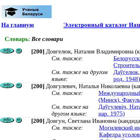
На главную
Словарь
:
Все словари
[200]
Довгелюк, Наталия Владимировна (ка
См. также:
Белорусск
Строитель
См. также на другом
Даўгелюк, 
языке:
род. 1948)
[200]
Довгулевич, Наталья Николаевна (ка
См. также:
Международный 
(Минск). Факул
См. также на
Даўгулевіч, Нат
другом языке:
нар. 1975)
[200]
Довгун, Светлана Ивановна (кандида
См. также:
Могилевский ин
Кафедра уголов