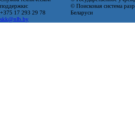
поддержки:
© Поисковая система ра
+375 17 293 29 78
Беларуси
skk@nlb.by