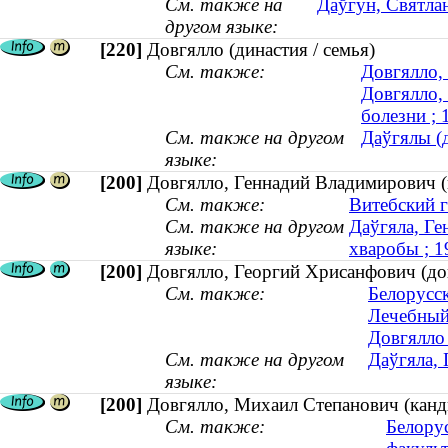
См. также на
Даўгун, Святла
другом языке:
[220]
Довгялло (династия / семья)
См. также:
Довгялло,
Довгялло,
болезни ;
См. также на другом
Даўгялы (д
языке:
[200]
Довгялло, Геннадий Владимирович (
См. также:
Витебский 
См. также на другом
Даўгяла, Ге
языке:
хваробы ; 
[200]
Довгялло, Георгий Хрисанфович (до
См. также:
Белорусс
Лечебный
Довгялло 
См. также на другом
Даўгяла,
языке:
[200]
Довгялло, Михаил Степанович (канди
См. также:
Белору