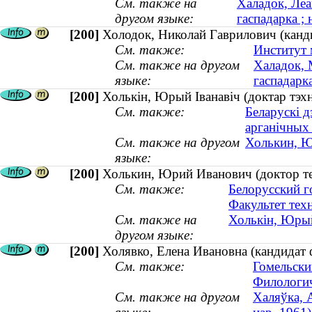
См. также на
Халадок, Леа
другом языке:
гаспадарка ; 
[200]
Холодок, Николай Гаврилович (кандид
См. также:
Институт 
См. также на другом
Халадок, 
языке:
гаспадарка
[200]
Холькін, Юрый Іванавіч (доктар тэх
См. также:
Беларускі д
арганічных
См. также на другом
Холькин, Ю
языке:
[200]
Холькин, Юрий Иванович (доктор т
См. также:
Белорусский г
Факультет тех
См. также на
Холькін, Юрый
другом языке:
[200]
Холявко, Елена Ивановна (кандидат ф
См. также:
Гомельски
Филологич
См. также на другом
Халяўка, А