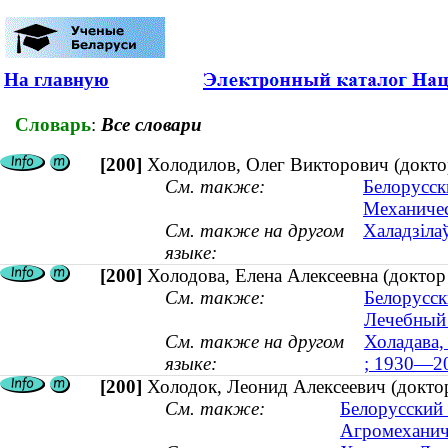
На главную
Словарь
:
Все словари
[200]
Холодилов, Олег Викторович (доктор
См. также:
Белорусск
Механичес
См. также на другом
Халадзілаў
языке:
[200]
Холодова, Елена Алексеевна (докто
См. также:
Белорусск
Лечебный 
См. также на другом
Холадава,
языке:
; 1930—2
[200]
Холодок, Леонид Алексеевич (доктор 
См. также:
Белорусский 
Агромеханич