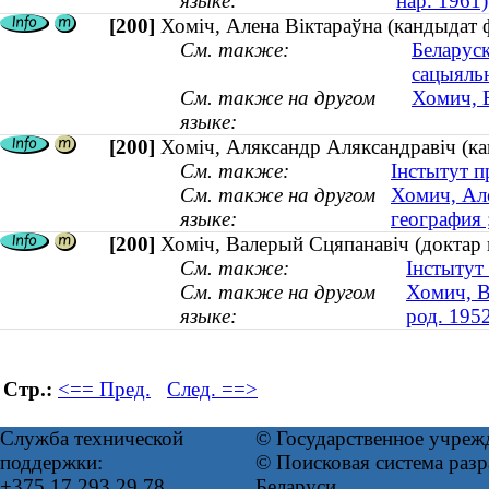
языке:
нар. 1961)
[200]
Хоміч, Алена Віктараўна (кандыдат ф
См. также:
Беларуск
сацыяль
См. также на другом
Хомич, Е
языке:
[200]
Хоміч, Аляксандр Аляксандравіч (ка
См. также:
Інстытут п
См. также на другом
Хомич, Але
языке:
география
[200]
Хоміч, Валерый Сцяпанавіч (доктар г
См. также:
Інстытут
См. также на другом
Хомич, В
языке:
род. 195
Стр.:
<== Пред.
След. ==>
Служба технической
© Государственное учреж
поддержки:
© Поисковая система ра
+375 17 293 29 78
Беларуси