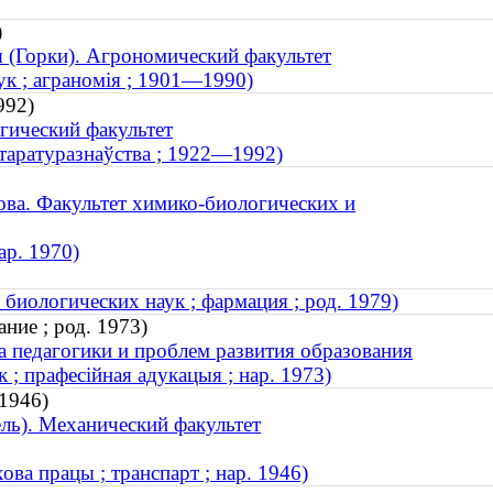
)
я (Горки). Агрономический факультет
ук ; аграномія ; 1901—1990)
992)
гический факультет
літаратуразнаўства ; 1922—1992)
ва. Факультет химико-биологических и
ар. 1970)
 биологических наук ; фармация ; род. 1979)
ние ; род. 1973)
а педагогики и проблем развития образования
 ; прафесійная адукацыя ; нар. 1973)
 1946)
ль). Механический факультет
ова працы ; транспарт ; нар. 1946)