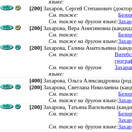
языке:
[200]
Захаров, Сергей Степанович (доктор
См. также:
Белор
См. также на другом языке:
Захар
[200]
Захарова, Вера Анисимовна (кандид
См. также:
Белор
См. также на другом языке:
Захар
[200]
Захарова, Галина Анатольевна (канди
См. также:
Витебс
геогра
См. также на другом
Захарав
языке:
[400]
Захарова, Ольга Александровна (р
[200]
Захарова, Светлана Николаевна (канд
См. также:
Белор
См. также на другом языке:
Захар
[200]
Захарова, Татьяна Васильевна (кандид
См. также:
Белор
Захар
См. также на другом языке:
Захар