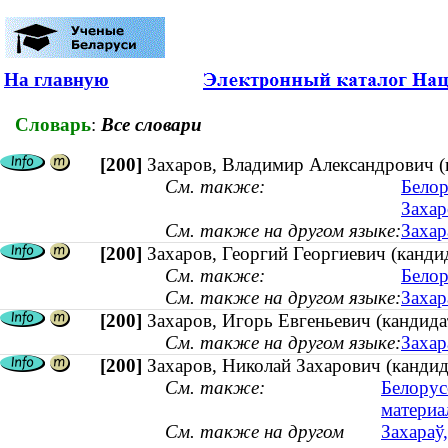
На главную
Словарь
:
Все словари
[200]
Захаров, Владимир Александрович (к
См. также:
Белор
Захар
См. также на другом языке:
Захар
[200]
Захаров, Георгий Георгиевич (канди
См. также:
Белор
См. также на другом языке:
Захар
[200]
Захаров, Игорь Евгеньевич (кандидат
См. также на другом языке:
Захар
[200]
Захаров, Николай Захарович (кандида
См. также:
Белорус
материа
См. также на другом
Захараў