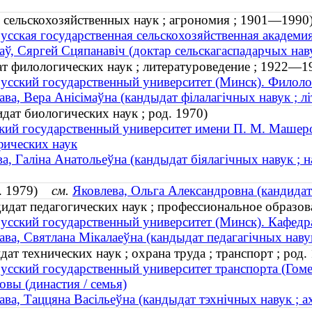
 сельскохозяйственных наук ; агрономия ; 1901—1990
усская государственная сельскохозяйственная академи
аў, Сяргей Сцяпанавіч (доктар сельскагаспадарчых нав
ат филологических наук ; литературоведение ; 1922—1
усский государственный университет (Минск). Филоло
ава, Вера Анісімаўна (кандыдат філалагічных навук ; 
дат биологических наук ; род. 1970)
кий государственный университет имени П. М. Машеро
фических наук
а, Галіна Анатольеўна (кандыдат біялагічных навук ; н
од. 1979)
см.
Яковлева, Ольга Александровна (кандидат
идат педагогических наук ; профессиональное образова
усский государственный университет (Минск). Кафедр
ава, Святлана Мікалаеўна (кандыдат педагагічных навук
ат технических наук ; охрана труда ; транспорт ; род.
усский государственный университет транспорта (Гоме
овы (династия / семья)
ава, Таццяна Васільеўна (кандыдат тэхнічных навук ; ах