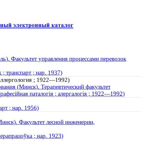
ль). Факультет управления процессами перевозок
; транспарт ; нар. 1937)
 аллергология ; 1922—1992)
вания (Минск). Терапевтический факультет
прафесійная паталогія ; алергалогія ; 1922—1992)
рт ; нар. 1956)
инск). Факультет лесной инженерии,
ерапрацоўка ; нар. 1923)