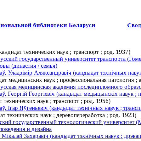
андидат технических наук ; транспорт ; род. 1937)
усский государственный университет транспорта (Гоме
овы (династия / семья)
аў, Уладзімір Аляксандравіч (кандыдат тэхнічных навук 
дат медицинских наук ; профессиональная патология ;
усская медицинская академия последипломного образо
аў, Георгій Георгіевіч (кандыдат медыцынскіх навук ; 
 технических наук ; транспорт ; род. 1956)
аў, Ігар Яўгеньевіч (кандыдат тэхнічных навук ; транспа
т технических наук ; деревопереработка ; род. 1923)
ский государственный технологический университет (М
ловедения и дизайна
, Мікалай Захаравіч (кандыдат тэхнічных навук ; дрэвап