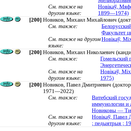
Мелиоративно
См. также на
Новікаў, Мяфо
другом языке:
1899—1974)
[200]
Новиков, Михаил Михайлович (докто
См. также:
Белорусский
Факультет 
См. также на другом
Новікаў, Міх
языке:
[200]
Новиков, Михаил Николаевич (кандида
См. также:
Гомельский 
Энергетичес
См. также на
Новікаў, Міх
другом языке:
1975)
[200]
Новиков, Павел Дмитриевич (доктор 
1971—2022)
См. также:
Витебский госу
иммунологии и 
Новиковы — Тит
См. также на
Новікаў, Павел 
другом языке:
; педыятрыя ; 