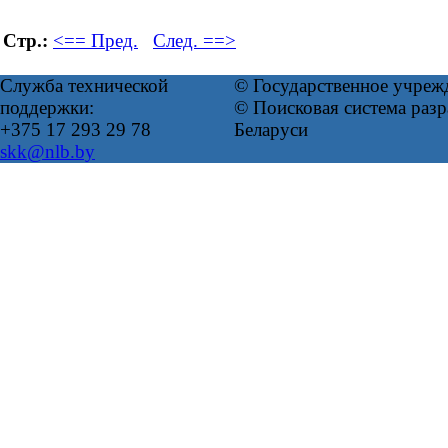
Стр.:
<== Пред.
След. ==>
Служба технической
© Государственное учреж
поддержки:
© Поисковая система ра
+375 17 293 29 78
Беларуси
skk@nlb.by