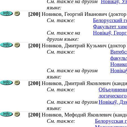
См. также на другом
Новікаў, У
языке:
[200]
Новиков, Георгий Иванович (доктор
См. также:
Белорусский г
Факультет хим
См. также на
Новікаў, Георг
другом языке:
[200]
Новиков, Дмитрий Кузьмич (доктор
См. также:
Витебс
факуль
Новико
См. также на другом
Новіка
языке:
[200]
Новиков, Дмитрий Яковлевич (кандид
См. также:
Объединенн
логического
См. также на другом
Новікаў, Дз
языке:
[200]
Новиков, Мефодий Яковлевич (канди
См. также:
Белорусская г