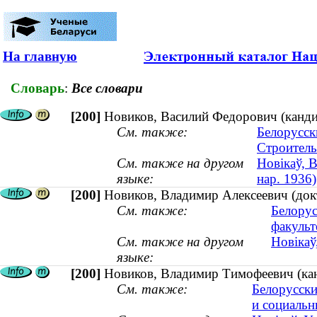
На главную
Словарь
:
Все словари
[200]
Новиков, Василий Федорович (кандид
См. также:
Белорусск
Строитель
См. также на другом
Новікаў, 
языке:
нар. 1936)
[200]
Новиков, Владимир Алексеевич (докт
См. также:
Белорус
факульт
См. также на другом
Новікаў
языке:
[200]
Новиков, Владимир Тимофеевич (ка
См. также:
Белорусски
и социальн