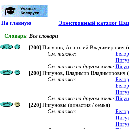
На главную
Словарь
:
Все словари
[200]
Пигунов, Анатолий Владимирович (ка
См. также:
Белор
Пигун
См. также на другом языке:
Пігун
[200]
Пигунов, Владимир Владимирович (ка
См. также:
Белор
Белор
Пигун
См. также на другом языке:
Пігун
[220]
Пигуновы (династия / семья)
См. также:
Белор
Пигун
Пигун