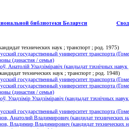
ндидат технических наук ; транспорт ; род. 1975)
усский государственный университет транспорта (Гоме
овы (династия / семья)
оў, Анатолій Уладзіміравіч (кандыдат тэхнічных навук ;
ндидат технических наук ; транспорт ; род. 1948)
усский государственный университет транспорта (Гоме
усский государственный университет транспорта (Гоме
овы (династия / семья)
оў, Уладзімір Уладзіміравіч (кандыдат тэхнічных навук 
усский государственный университет транспорта (Гоме
ов, Анатолий Владимирович (кандидат технических нау
ов, Владимир Владимирович (кандидат технических нау