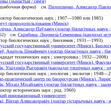
овы (дынастыя / сям'я)
(ошибочная форма)
см.
Пидопличко, Александр Павло
октор биологических наук ; 1907—1980 или 1985)
тут природопользования (Минск)
лічка, Аляксандр Паўлавіч (доктар біялагічных навук 
1952)
см.
Скрябина, Людмила Семеновна (кандидат исто
тор биологических наук ; биохимия ; 1931—1993)
усский государственный университет (Минск). Биолог
еў, Анатоль Цімафеевіч (доктар біялагічных навук ; бі
ндидат технических наук ; электроника ; 1932—2008)
усский государственный университет (Минск). Факул
ік, Уладзімір Рыгоравіч (кандыдат тэхнічных навук ; э
р биологических наук ; зоология ; экология ; 1948—2
о-практический центр по биоресурсам (Минск). Дирек
ік, Міхаіл Міхайлавіч (доктар біялагічных навук ; заал
ктор исторических наук ; род. 1960)
кий инновационный университет
кі, Віктар Аляксандравіч (доктар гістарычных навук ; н