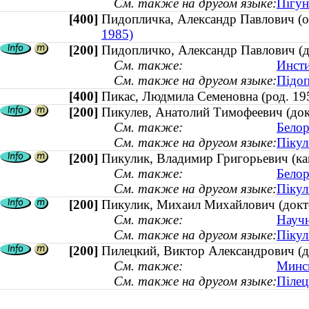
См. также на другом языке:
Пігун
[400]
Пидопличка, Александр Павлович 
1985)
[200]
Пидопличко, Александр Павлович (д
См. также:
Инсти
См. также на другом языке:
Підоп
[400]
Пикас, Людмила Семеновна (род. 
[200]
Пикулев, Анатолий Тимофеевич (док
См. также:
Белор
См. также на другом языке:
Пікул
[200]
Пикулик, Владимир Григорьевич (ка
См. также:
Белор
См. также на другом языке:
Пікул
[200]
Пикулик, Михаил Михайлович (докто
См. также:
Научн
См. также на другом языке:
Пікул
[200]
Пилецкий, Виктор Александрович (до
См. также:
Минс
См. также на другом языке:
Пілец