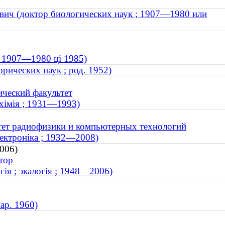
вич (доктор биологических наук ; 1907—1980 или
; 1907—1980 ці 1985)
рических наук ; род. 1952)
ический факультет
яхімія ; 1931—1993)
ьтет радиофизики и компьютерных технологий
лектроніка ; 1932—2008)
006)
тор
огія ; экалогія ; 1948—2006)
ар. 1960)