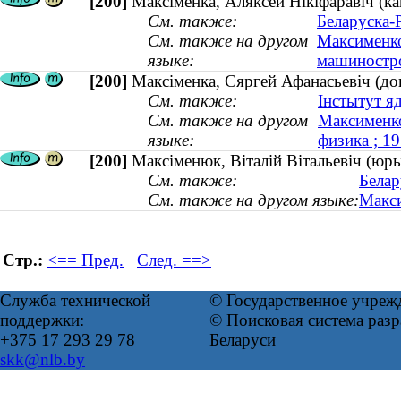
[200]
Максіменка, Аляксей Нікіфаравіч (к
См. также:
Беларуска-Р
См. также на другом
Максименко
языке:
машиностро
[200]
Максіменка, Сяргей Афанасьевіч (до
См. также:
Інстытут я
См. также на другом
Максименко
языке:
физика ; 
[200]
Максіменюк, Віталій Вітальевіч (юры
См. также:
Белар
См. также на другом языке:
Макси
Стр.:
<== Пред.
След. ==>
Служба технической
© Государственное учреж
поддержки:
© Поисковая система ра
+375 17 293 29 78
Беларуси
skk@nlb.by