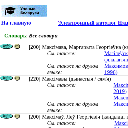
На главную
Словарь
:
Все словари
[200]
Максімава, Маргарыта Георгіеўна (
См. также:
Магілёўск
філалагіч
См. также на другом
Максимова
языке:
1996)
[220]
Максімавы (дынастыя / сям'я)
См. также:
Максі
2019)
Максі
См. также на другом
Макси
языке:
[200]
Максімаў, Леў Георгіевіч (кандыдат
См. также:
Максі