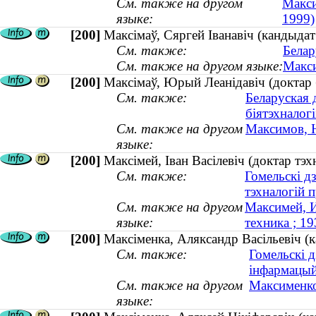
См. также на другом
Макси
языке:
1999)
[200]
Максімаў, Сяргей Іванавіч (кандыдат
См. также:
Белар
См. также на другом языке:
Макси
[200]
Максімаў, Юрый Леанідавіч (доктар
См. также:
Беларуская 
біятэхналогі
См. также на другом
Максимов, 
языке:
[200]
Максімей, Іван Васілевіч (доктар тэ
См. также:
Гомельскі д
тэхналогій 
См. также на другом
Максимей, И
языке:
техника ; 1
[200]
Максіменка, Аляксандр Васільевіч (к
См. также:
Гомельскі д
інфармацый
См. также на другом
Максименко
языке: