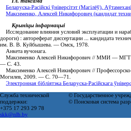
Гл. таксама
Беларуска-Расійскі ўніверсітэт (Магілёў). Аўтамеха
Максименко, Алексей Никифорович (кандидат технич
Крыніцы інфармацыі
Исследование влияния условий эксплуатации и нараб
дороги) : автореферат диссертации ... кандидата тех
им. В. В. Куйбышева. — Омск, 1978.
Анкета вучонага.
Максименко Алексей Никифорович // ММИ — МГТУ — 
— С. 43.
Максименко Алексей Никифорович // Профессорско-
Могилев, 2009. — С. 70—71.
Электронная бібліятэка Беларуска-Расійскага ўніверс
Служба технической
© Государственное учреж
поддержки:
© Поисковая система раз
+375 17 293 29 78
skk@nlb.by