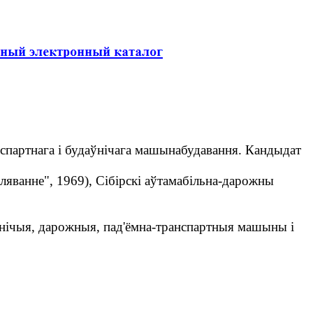
нспартнага і будаўнічага машынабудавання. Кандыдат
ванне", 1969), Сібірскі аўтамабільна-дарожны
ўнічыя, дарожныя, пад'ёмна-транспартныя машыны і