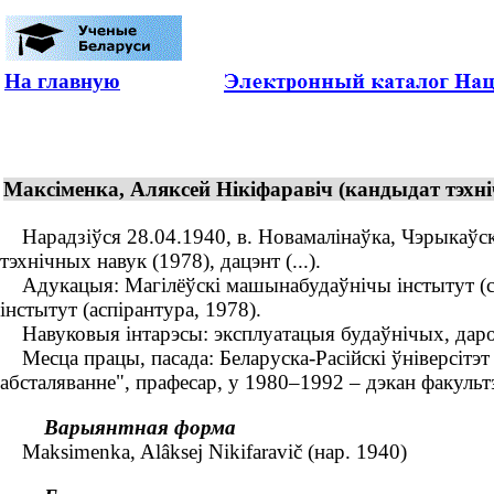
На главную
Максіменка, Аляксей Нікіфаравіч (кандыдат тэхні
Нарадзіўся 28.04.1940, в. Новамалінаўка, Чэрыкаўскі
тэхнічных навук (1978), дацэнт (...).
Адукацыя: Магілёўскі машынабудаўнічы інстытут (сп
інстытут (аспірантура, 1978).
Навуковыя інтарэсы: эксплуатацыя будаўнічых, даро
Месца працы, пасада: Беларуска-Расійскі ўніверсітэт
абсталяванне", прафесар, у 1980–1992 – дэкан факуль
Варыянтная форма
Maksimenka, Alâksej Nikifaravič (нар. 1940)