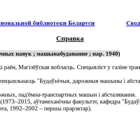
Справка
чных навук ; машынабудаванне ; нар. 1940)
 раён, Магілёўская вобласць. Спецыяліст у галіне тра
ецыяльнасць "Будаўнічыя, дарожныя машыны і абсталя
жных, пад'ёмна-транспартных машын і абсталявання.
 (1973–2015, аўтамеханічны факультэт, кафедра "Буда
тэта, 1992–2002 – першы прарэктар).