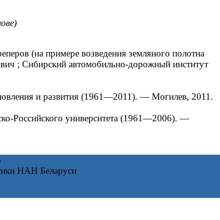
мове)
еперов (на примере возведения земляного полотна
орович ; Сибирский автомобильно-дорожный институт
вления и развития (1961—2011). — Могилев, 2011.
о-Российского университета (1961—2006). ―
6
тики НАН Беларуси