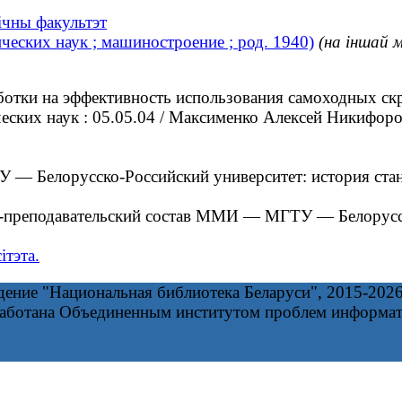
нічны факультэт
еских наук ; машиностроение ; род. 1940)
(на іншай 
отки на эффективность использования самоходных скр
нических наук : 05.05.04 / Максименко Алексей Никиф
Белорусско-Российский университет: история стано
преподавательский состав ММИ — МГТУ — Белорусск
ітэта.
дение "Национальная библиотека Беларуси", 2015-202
работана Объединенным институтом проблем информа