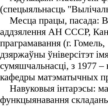
(спецыяльнасць "Вылічал
Месца працы, пасада: Вы
аддзялення АН СССР, Кан
праграмавання (г. Гомель,
дзяржаўны ўніверсітэт ім
сумяшчальнасці, з 1977 – 
кафедры матэматычных пр
Навуковыя інтарэсы: ма
функцыянавання складаны