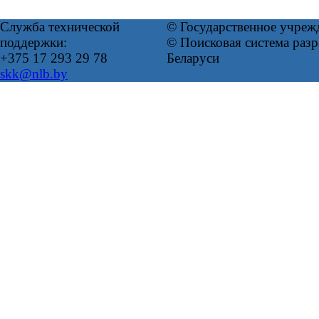
Служба технической
© Государственное учреж
поддержки:
© Поисковая система ра
+375 17 293 29 78
Беларуси
skk@nlb.by