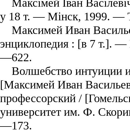
Максімей Іван Васілевіч 
у 18 т. — Мінск, 1999. — Т
Максимей Иван Васильеви
энциклопедия : [в 7 т.]. 
—622.
Волшебство интуиции и 
[Максимей Иван Васильеви
профессорский / [Гомель
университет им. Ф. Скори
—173.