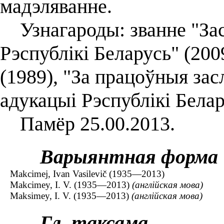
мадэляванне.
Узнагароды: званне "Зас
Рэспублікі Беларусь" (200
(1989), "За працоўныя зас
адукацыі Рэспублікі Белар
Памёр 25.00.2013.
Варыянтная форма
Makcimej, Ivan Vasilevič (1935—2013)
Makcimey, I. V. (1935—2013)
(англійская мова)
Maksimey, I. V. (1935—2013)
(англійская мова)
Гл. таксама