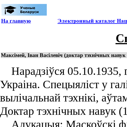
На главную
С
Максімей, Іван Васілевіч (доктар тэхнічных навук
Нарадзіўся 05.10.1935, г
Украіна. Спецыяліст у гал
вылічальнай тэхнікі, аўта
Доктар тэхнічных навук (1
Адукацыя: Маскоўскі фіз