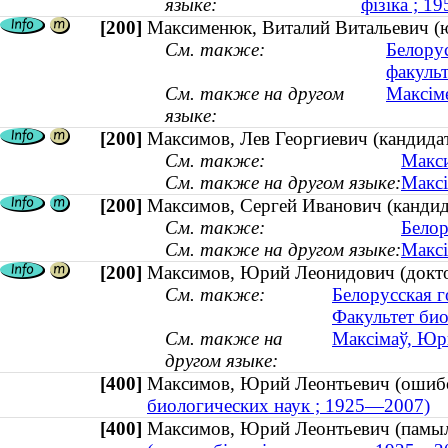
языке:
фізіка ; 
[200]
Максименюк, Виталий Витальевич (ю
См. также:
Белору
факульт
См. также на другом
Максіме
языке:
[200]
Максимов, Лев Георгиевич (кандида
См. также:
Макси
См. также на другом языке:
Максі
[200]
Максимов, Сергей Иванович (кандида
См. также:
Белор
См. также на другом языке:
Максі
[200]
Максимов, Юрий Леонидович (докто
См. также:
Белорусская г
Факультет би
См. также на
Максімаў, Юры
другом языке:
[400]
Максимов, Юрий Леонтьевич (оши
биологических наук ; 1925—2007)
[400]
Максимов, Юрий Леонтьевич (памы