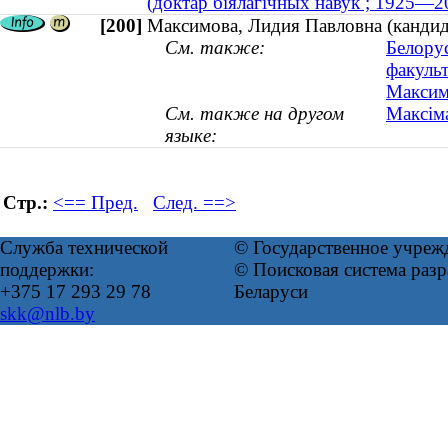
(доктар біялагічных навук ; 1925—2
[200]
Максимова, Лидия Павловна (кандид
См. также:
Белору
факульт
Максимо
См. также на другом
Максіма
языке:
Стр.:
<== Пред.
След. ==>
Служба технической
© Государственное учреж
поддержки:
© Поисковая система ра
+375 17 293 29 78
Беларуси
skk@nlb.by