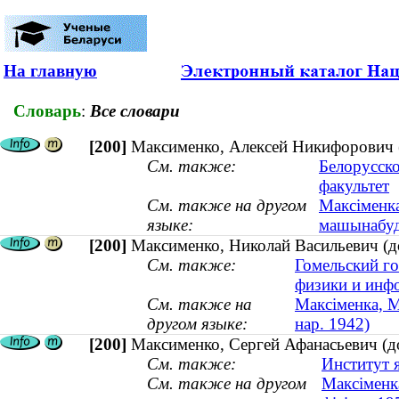
На главную
Словарь
:
Все словари
[200]
Максименко, Алексей Никифорович (к
См. также:
Белорусско
факультет
См. также на другом
Максіменка
языке:
машынабуда
[200]
Максименко, Николай Васильевич (до
См. также:
Гомельский го
физики и инф
См. также на
Максiменка, Мi
другом языке:
нар. 1942)
[200]
Максименко, Сергей Афанасьевич (д
См. также:
Институт 
См. также на другом
Максіменка