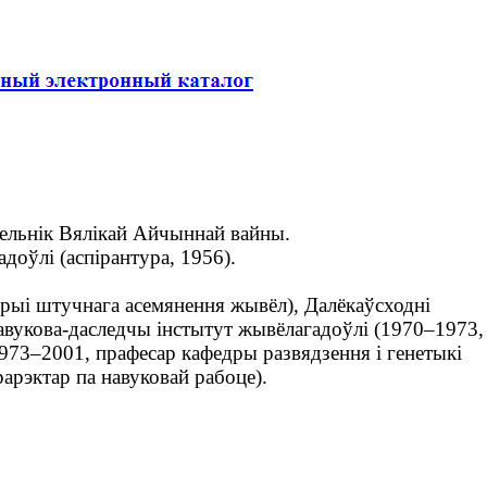
дзельнік Вялікай Айчыннай вайны.
оўлі (аспірантура, 1956).
рыі штучнага асемянення жывёл), Далёкаўсходні
навукова-даследчы інстытут жывёлагадоўлі (1970–1973,
1973–2001, прафесар кафедры развядзення і генетыкі
арэктар па навуковай рабоце).