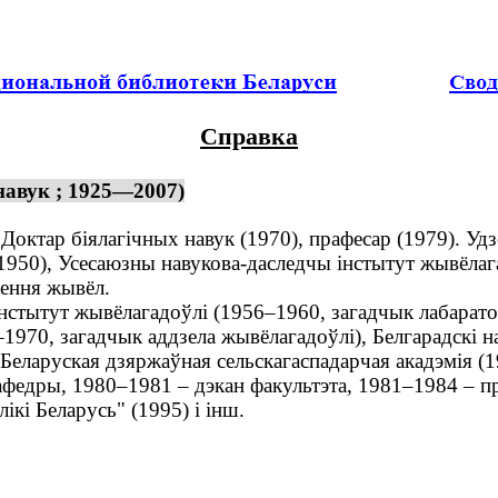
Справка
навук ; 1925—2007)
. Доктар біялагічных навук (1970), прафесар (1979). У
50), Усесаюзны навукова-даследчы інстытут жывёлагад
ення жывёл.
нстытут жывёлагадоўлі (1956–1960, загадчык лабарато
–1970, загадчык аддзела жывёлагадоўлі), Белгарадскі 
 Беларуская дзяржаўная сельскагаспадарчая акадэмія (
федры, 1980–1981 – дэкан факультэта, 1981–1984 – пр
кі Беларусь" (1995) і інш.