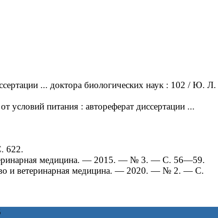
ртации ... доктора биологических наук : 102 / Ю. Л.
 условий питания : автореферат диссертации ...
. 622.
теринарная медицина. — 2015. ― № 3. ― С. 56―59.
во и ветеринарная медицина. — 2020. ― № 2. ― С.
6