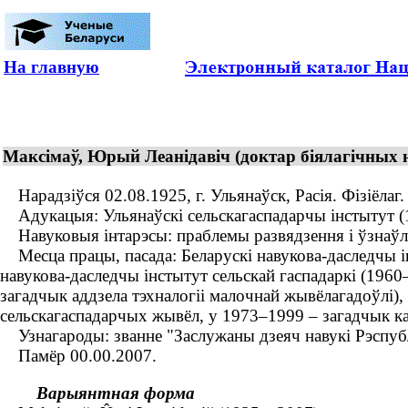
На главную
Максімаў, Юрый Леанідавіч (доктар біялагічных 
Нарадзіўся 02.08.1925, г. Ульянаўск, Расія. Фізіёлаг
Адукацыя: Ульянаўскі сельскагаспадарчы інстытут (19
Навуковыя інтарэсы: праблемы развядзення і ўзнаўл
Месца працы, пасада: Беларускі навукова-даследчы і
навукова-даследчы інстытут сельскай гаспадаркі (1960
загадчык аддзела тэхналогіі малочнай жывёлагадоўлі),
сельскагаспадарчых жывёл, у 1973–1999 – загадчык ка
Узнагароды: званне "Заслужаны дзеяч навукі Рэспублі
Памёр 00.00.2007.
Варыянтная форма