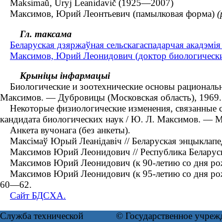
Maksimaŭ, Ûryj Leanidavič (1925—2007)
Максимов, Юрий Леонтьевич (памылковая форма)
(
Гл. таксама
Беларуская дзяржаўная сельскагаспадарчая акадэмія (
Максимов, Юрий Леонидович (доктор биологически
Крыніцы інфармацыі
Биологические и зоотехнические основы рациональног
Максимов. ― Дубровицы (Московская область), 1969.
Некоторые физиологические изменения, связанные с в
кандидата биологических наук / Ю. Л. Максимов. ― М
Анкета вучонага (без анкеты).
Максімаў Юрый Леанідавіч // Беларуская энцыклапеды
Максимов Юрий Леонидович // Республика Беларусь : 
Максимов Юрий Леонидович (к 90-летию со дня рожде
Максимов Юрий Леонидович (к 95-летию со дня рожде
60―62.
Сайт БДСХА.
Служба технической
© Государственное учреж