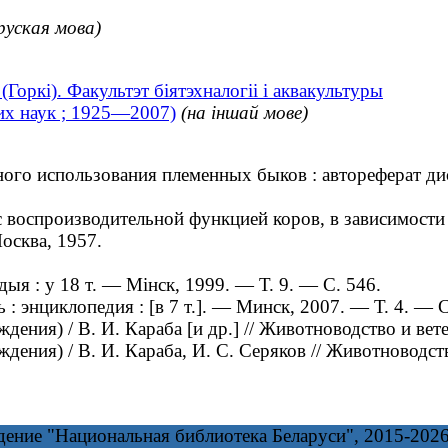
руская мова)
Горкі). Факультэт біятэхналогіі і аквакультуры
х наук ; 1925—2007)
(на іншай мове)
о использования племенных быков : автореферат диссе
оспроизводительной функцией коров, в зависимости от
осква, 1957.
я : у 18 т. — Мінск, 1999. — Т. 9. — С. 546.
энциклопедия : [в 7 т.]. — Минск, 2007. — Т. 4. — С
ния) / В. И. Караба [и др.] // Животноводство и ве
ния) / В. И. Караба, И. С. Серяков // Животноводст
дение "Национальная библиотека Беларуси", 2015-202