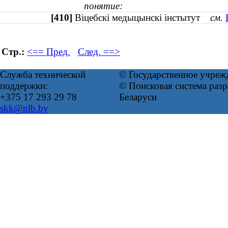
понятие:
[410]
Віцебскі медыцынскі інстытут
см.
Стр.:
<== Пред.
След. ==>
Служба технической
© Государственное учреж
поддержки:
© Поисковая система ра
+375 17 293 29 78
Беларуси
skk@nlb.by