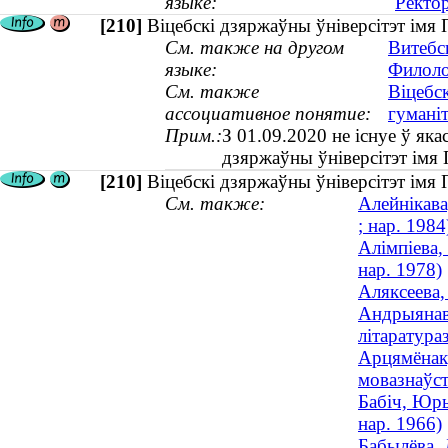
языке:
Ректо
[210]
Віцебскі дзяржаўны ўніверсітэт імя
См. также на другом
Витебс
языке:
Филоло
См. также
Віцебс
ассоциативное понятие:
гумані
Прим.:
З 01.09.2020 не існуе ў яка
дзяржаўны ўніверсітэт імя
[210]
Віцебскі дзяржаўны ўніверсітэт імя
См. также:
Алейнікава
; нар. 1984
Алімпіева,
нар. 1978)
Аляксеева,
Андрыянава
літаратура
Арцямёнак,
мовазнаўс
Бабіч, Юры
нар. 1966)
Бабылёва, 