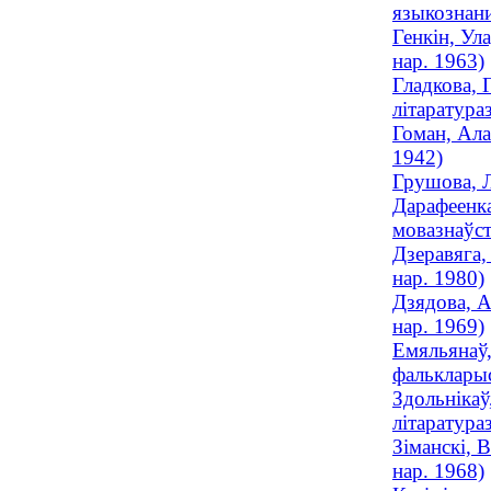
языкознани
Генкін, Ул
нар. 1963)
Гладкова, 
літаратураз
Гоман, Ала
1942)
Грушова, Л
Дарафеенка
мовазнаўст
Дзеравяга,
нар. 1980)
Дзядова, А
нар. 1969)
Емяльянаў,
фальклары
Здольнікаў
літаратураз
Зіманскі, 
нар. 1968)