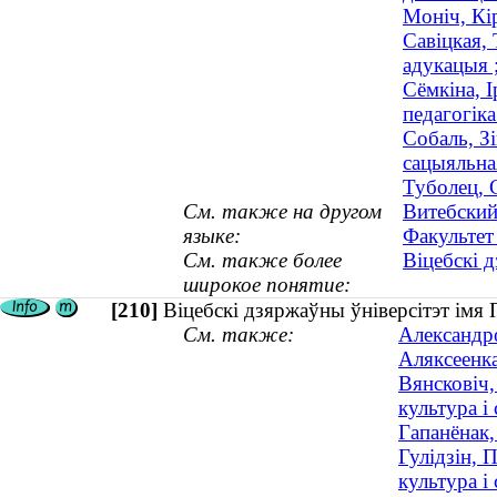
Моніч, Кі
Савіцкая,
адукацыя ;
Сёмкіна, 
педагогіка
Собаль, Зі
сацыяльная
Туболец, 
См. также на другом
Витебский
языке:
Факультет
См. также более
Віцебскі 
широкое понятие:
[210]
Віцебскі дзяржаўны ўніверсітэт імя 
См. также:
Александро
Аляксеенка
Вянсковіч,
культура і 
Гапанёнак,
Гулідзін, 
культура і 