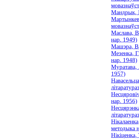
мовазнаўст
Мандрык, І
Мартынкеві
мовазнаўст
Маслава, В
нар. 1949)
Машэра, Ва
Мезенка, Г
нар. 1948)
Муратава, 
1957)
Навасельца
літаратураз
Несцяровіч
нар. 1956)
Несцярэнка
літаратураз
Нікалаенка
методыка н
Нікіценка,