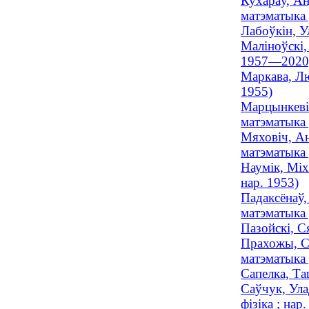
Кухараў, Ан
матэматыка 
Лабоўкін, У
Маліноўскі,
1957—2020
Маркава, Лю
1955)
Марцынкевіч
матэматыка 
Мяховіч, Ан
матэматыка 
Наумік, Міх
нар. 1953)
Падаксёнаў,
матэматыка 
Пазойскі, С
Прахожы, Ся
матэматыка 
Сапелка, Тац
Саўчук, Ула
фізіка ; нар