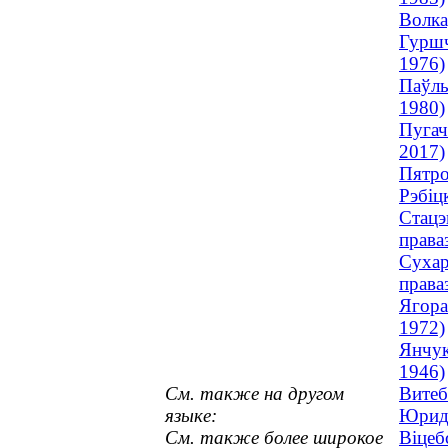
Волка
Гуршч
1976)
Паўлы
1980)
Пугач
2017)
Пятро
Рэбіц
Стацэ
права
Сухар
права
Ягора
1972)
Янчук
1946)
См. также на другом
Витеб
языке:
Юриди
См. также более широкое
Віцеб