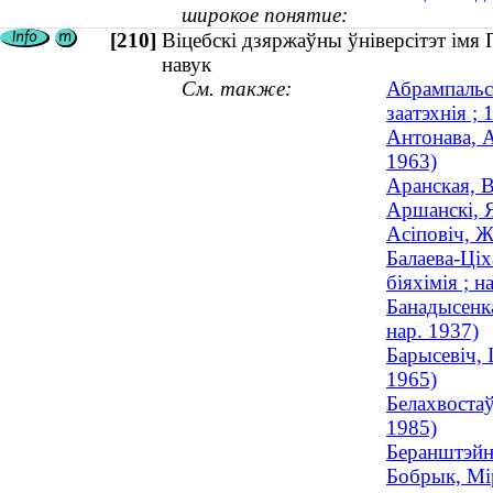
широкое понятие:
[210]
Віцебскі дзяржаўны ўніверсітэт імя 
навук
См. также:
Абрампальск
заатэхнія ;
Антонава, А
1963)
Аранская, В
Аршанскі, Я
Асіповіч, 
Балаева-Ціх
біяхімія ; н
Банадысенка
нар. 1937)
Барысевіч, 
1965)
Белахвостаў
1985)
Беранштэйн
Бобрык, Мір