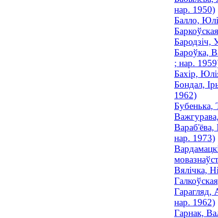
нар. 1950)
Балло, Юлі
Баркоўская
Бародзіч, 
Бароўка, В
; нар. 1959
Бахір, Юлі
Бондал, Ір
1962)
Бубенька, 
Важгурава,
Вараб'ёва,
нар. 1973)
Вардамацкі
мовазнаўст
Вялічка, Н
Галкоўская
Гарагляд, 
нар. 1962)
Гарнак, Ва