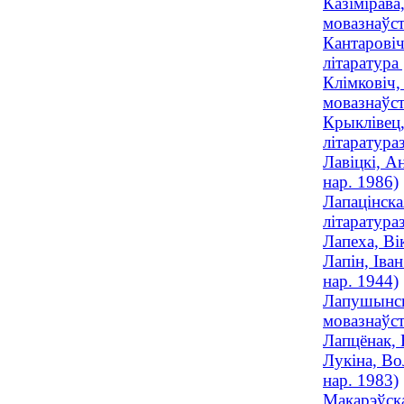
Казімірава
мовазнаўст
Кантаровіч
літаратура
Клімковіч,
мовазнаўст
Крыклівец,
літаратураз
Лавіцкі, А
нар. 1986)
Лапацінска
літаратураз
Лапеха, Ві
Лапін, Іва
нар. 1944)
Лапушынска
мовазнаўст
Лапцёнак, 
Лукіна, Во
нар. 1983)
Макарэўска