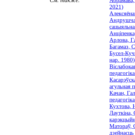
См. также:
Абрамава,
2021)
Алексяёнак
Андрушчан
сацыяльная
Анціпенка
Арлова, Г
Багамаз, С
Бусел-Куч
нар. 1980)
Віслабокав
педагогік
Касарэўск
агульная п
Качан, Га
педагогік
Кухтова, Н
Лауткіна, 
карэкцыйна
Матораў, 
дзейнасць 