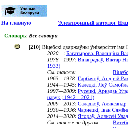
На главную
Словарь
:
Все словари
[210]
Віцебскі дзяржаўны ўніверсітэт імя
2020—
:
Багатырова, Валянціна Вас
1978—1997
:
Вінаградаў, Віктар Ні
1933)
См. также:
Віцебс
1963—1978
:
Гарбачоў, Андрэй Ра
1944—1945
:
Калецкі, Леў Самойл
1997—2009
:
Русецкі, Аркадзь Ула
навук ; 1942—2021)
2009—2013
:
Саладкоў, Аляксандр 
1930—1936
:
Чарнецкі, Іван Сямён
2014—2020
:
Ягораў, Аляксей Улад
См. также на другом
Витеб