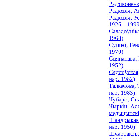
Радзівоненк
Радкевіч, А
Радкевіч, У
1926—1999
Саладоўніка
1968)
Сушко, Гена
1970)
Сцяпанава, 
1952)
Сядлоўская,
нар. 1982)
Талкачова, 
нар. 1983)
Чубаро, Свя
Чыркiн, Аля
медыцынскіх
Шандрыкава,
нар. 1950)
Шчарбакова