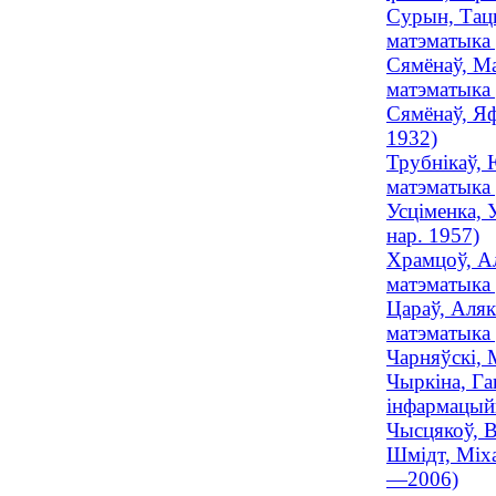
Сурын, Тацц
матэматыка 
Сямёнаў, Ма
матэматыка 
Сямёнаў, Яф
1932)
Трубнікаў, 
матэматыка 
Усціменка, 
нар. 1957)
Храмцоў, Ал
матэматыка
Цараў, Аляк
матэматыка 
Чарняўскі, 
Чыркіна, Га
інфармацыйн
Чысцякоў, В
Шмідт, Міха
—2006)