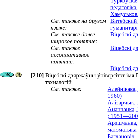
Туркоўская
педагогіка 
Хамуськова
См. также на другом
Витебский
языке:
гуманитар
См. также более
Віцебскі д
широкое понятие:
См. также
Віцебскі д
ассоциативное
понятие:
Віцебскі д
[210]
Віцебскі дзяржаўны ўніверсітэт імя
тэхналогій
См. также:
Алейнікава,
1960)
Алізарчык, 
Ананчанка, 
; 1951—200
Арэшчанка, 
матэматыка 
Багдановіч,