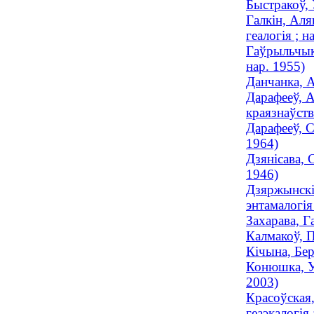
Быстракоў, 
Галкін, Аля
геалогія ; н
Гаўрыльчык,
нар. 1955)
Данчанка, А
Дарафееў, А
краязнаўст
Дарафееў, С
1964)
Дзянісава, 
1946)
Дзяржынскі,
энтамалогія 
Захарава, Г
Калмакоў, П
Кічына, Бе
Конюшка, Уі
2003)
Красоўская,
геаэкалогія 