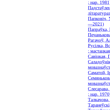
; нар. 1981
Падстаўлен
літаратураз
Папковіч, 
—2021)
Папраўка, 
Печанькова
Рагачоў, А
Русілка, В
; мастацкая
Савіцкая, Г
Саладоўнік
мовазнаўст
Саматой, І
Семянькова
мовазнаўст
Слесарава,
; нар. 1970
Талкачова,
Таранеўскі