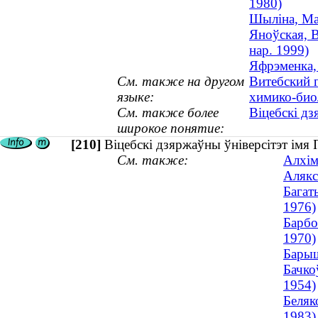
1980)
Шыліна, Мар
Яноўская, В
нар. 1999)
Яфрэменка, 
См. также на другом
Витебский 
языке:
химико-био
См. также более
Віцебскі дз
широкое понятие:
[210]
Віцебскі дзяржаўны ўніверсітэт ім
См. также:
Алхім
Алякс
Багат
1976)
Барбо
1970)
Барыш
Бачко
1954)
Беляк
1983)