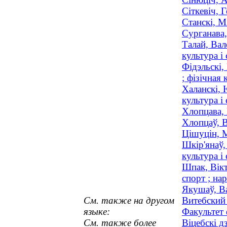
Сіткевіч, 
Станскі, М
Сурганава,
Талай, Вал
культура і 
Фідэльскі,
; фізічная
Халанскі, 
культура і 
Хлопцава, 
Хлопцаў, В
Цішуцін, М
Шкір'янаў,
культура і 
Шпак, Вiкт
спорт ; нар
Якушаў, Ва
См. также на другом
Витебский
языке:
Факультет 
См. также более
Віцебскі д