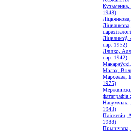
Кузьменка, 
1948)
Лiцвянкова,
Ліцвянкова,
паразіталог
Ліцвянкоў, 
нар. 1952)
Ляшко, Аляк
нар. 1942)
Макарэўскі,
Малах, Воль
Марозава, І
1975)
Мержвінскі,
фатаграфія 
Навумчык, А
1943)
Пліскевіч, 
1988)
Прышчэпа, І