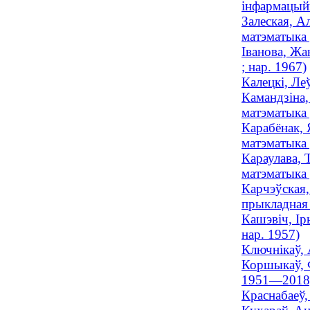
інфармацыйн
Залеская, А
матэматыка 
Іванова, Жа
; нар. 1967)
Калецкі, Ле
Камандзіна,
матэматыка 
Карабёнак, 
матэматыка
Караулава, 
матэматыка 
Карчэўская,
прыкладная 
Кашэвіч, Ір
нар. 1957)
Ключнікаў, 
Коршыкаў, Ф
1951—2018
Краснабаеў,