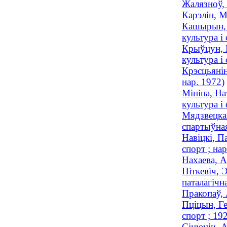
Жалязноў, 
Карэлін, М
Кашырын, В
культура і 
Крыўцун, В
культура і 
Крэсцьянін
нар. 1972)
Мініна, На
культура і 
Мядзвецкая
спартыўная
Навіцкі, П
спорт ; нар
Нахаева, А
Піткевіч, 
паталагічна
Пракопаў, 
Пціцын, Ге
спорт ; 1
Сінюціч, А