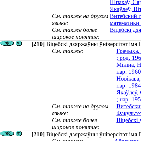
Шпакаў, Сяр
Якаўлеў, Ві
См. также на другом
Витебский 
языке:
математики
См. также более
Віцебскі дз
широкое понятие:
[210]
Віцебскі дзяржаўны ўніверсітэт імя
См. также:
Грачыха,
; род. 19
Мініна, Н
нар. 1960
Новікава,
нар. 1984
Якаўлеў, 
; нар. 19
См. также на другом
Витебски
языке:
Факульте
См. также более
Віцебскі
широкое понятие:
[210]
Віцебскі дзяржаўны ўніверсітэт імя 