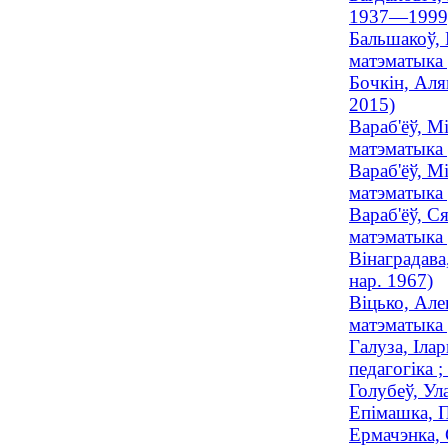
1937—1999
Бальшакоў, 
матэматыка
Бочкін, Аля
2015)
Вараб'ёў, М
матэматыка 
Вараб'ёў, М
матэматыка 
Вараб'ёў, С
матэматыка 
Вінаградава
нар. 1967)
Віцько, Але
матэматыка 
Галуза, Іла
педагогіка ;
Голубеў, Ул
Епімашка, П
Ермачэнка, 