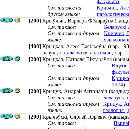
факультэт
См. также на
Кривчик, Але
другом языке:
патологическ
[200]
Крыўчык, Варвара Фёдараўна (канды
См. также:
Беларускі 
См. также на другом
Кривчик, 
языке:
языкознан
[400]
Крыцкая, Алеся Васільеўна (нар. 
навук ; паталагічная анатомія ; нар. 
[200]
Крыцкая, Наталля Віктараўна (кандыд
См. также:
Віцебс
факуль
См. также на другом
Крицка
языке:
1974)
[200]
Крыцук, Андрэй Антонавіч (кандыдат 
См. также:
Беларускі 
См. также на другом
Крицук, Ан
языке:
геология ;
[200]
Крычэўскі, Сяргей Юр'евіч (кандыда
См. также:
Вышэйш