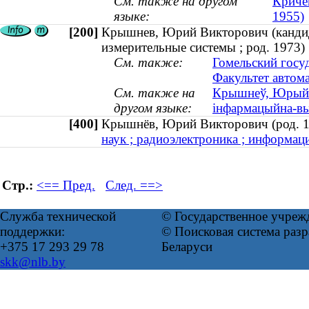
См. также на другом
Кричев
языке:
1955)
[200]
Крышнев, Юрий Викторович (кандида
измерительные системы ; род. 1973)
См. также:
Гомельский госу
Факультет автом
См. также на
Крышнеў, Юрый В
другом языке:
інфармацыйна-вы
[400]
Крышнёв, Юрий Викторович (род.
наук ; радиоэлектроника ; информац
Стр.:
<== Пред.
След. ==>
Служба технической
© Государственное учреж
поддержки:
© Поисковая система ра
+375 17 293 29 78
Беларуси
skk@nlb.by