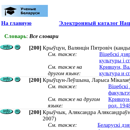
На главную
Словарь
:
Все словари
[200]
Крыўцун, Валянцін Пятровіч (кандыда
См. также:
Віцебскі дзя
культуры і с
См. также на
Кривцун, Вал
другом языке:
культура и с
[200]
Крыўцун-Леўшына, Ларыса Мікалаеўн
См. также:
Віцебскі
факультэ
См. также на другом
Кривцун-
языке:
род. 194
[200]
Крыўчык, Аляксандра Аляксандраўна 
2007)
См. также:
Беларускі дз