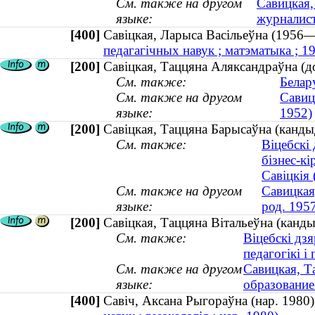
См. также на другом
Савицкая,
языке:
журналист
[400]
Савіцкая, Ларыса Васільеўна (19
педагагічных навук ; матэматыка ; 
[200]
Савіцкая, Таццяна Аляксандраўна (до
См. также:
Белар
См. также на другом
Савиц
языке:
1952)
[200]
Савіцкая, Таццяна Барысаўна (кандыд
См. также:
Віцебскі 
бізнес-кі
Савіцкія 
См. также на другом
Савицкая
языке:
род. 195
[200]
Савіцкая, Таццяна Вітальеўна (канды
См. также:
Віцебскі дз
педагогікі і 
См. также на другом
Савицкая, Т
языке:
образование 
[400]
Савіч, Аксана Рыгораўна (нар. 19