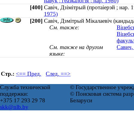
навук ; геаэкалогія ; нар. 1980)
[400]
Савіч, Дзімітрый (протаіерэй ; нар
1975)
[200]
Савіч, Дзмітрый Мікалаевіч (кандыда
См. также:
Віцебс
Віцебс
факуль
См. также на другом
Савич,
языке:
Стр.:
<== Пред.
След. ==>
Служба технической
© Государственное учреж
поддержки:
© Поисковая система ра
+375 17 293 29 78
Беларуси
skk@nlb.by