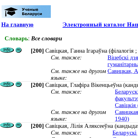
На главную
Словарь
:
Все словари
[200]
Савіцкая, Ганна Ігараўна (філалогія ;
См. также:
Віцебскі дз
гуманітарны
См. также на другом
Савицкая, А
языке:
[200]
Савіцкая, Глафіра Вікенцьеўна (канд
См. также:
Беларуск
факультэ
Савіцкія 
См. также на другом
Савицкая
языке:
1940)
[200]
Савіцкая, Лілія Аляксееўна (кандыда
См. также:
Беларускі