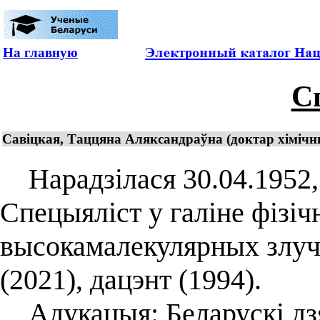
На главную
С
Савіцкая, Таццяна Аляксандраўна (доктар хімічны
Нарадзілася 30.04.1952, 
Спецыяліст у галіне фізічна
высокамалекулярных злуч
(2021), дацэнт (1994).
Адукацыя: Беларускі дзя