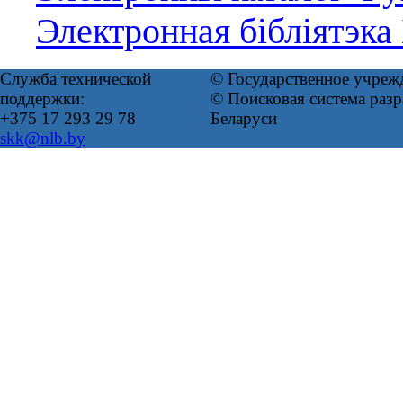
Электронная бібліятэка
Служба технической
© Государственное учреж
поддержки:
© Поисковая система ра
+375 17 293 29 78
Беларуси
skk@nlb.by