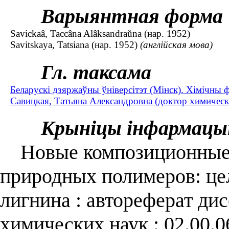
Варыянтная форма
Savickaâ, Taccâna Alâksandraŭna (нар. 1952)
Savitskaya, Tatsiana (нар. 1952)
(англійская мова)
Гл. таксама
Беларускі дзяржаўны ўніверсітэт (Мінск). Хімічны 
Савицкая, Татьяна Александровна (доктор химически
Крыніцы інфармацы
Новые композиционные 
природных полимеров: це
лигнина : автореферат дис
химических наук : 02.00.0