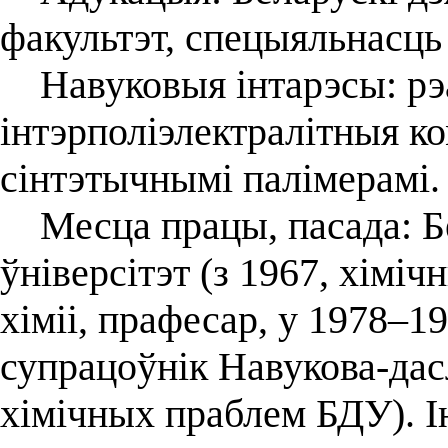
факультэт, спецыяльнасць 
Навуковыя інтарэсы: рэал
інтэрполіэлектралітныя к
сінтэтычнымі палімерамі.
Месца працы, пасада: Б
ўніверсітэт (з 1967, хіміч
хіміі, прафесар, у 1978–
супрацоўнік Навукова-дасл
хімічных праблем БДУ). І