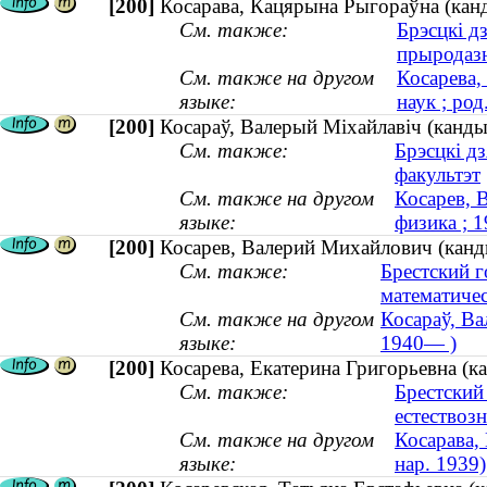
[200]
Косарава, Кацярына Рыгораўна (канд
См. также:
Брэсцкі д
прыродаз
См. также на другом
Косарева,
языке:
наук ; род
[200]
Косараў, Валерый Міхайлавіч (кандыд
См. также:
Брэсцкі д
факультэт
См. также на другом
Косарев, 
языке:
физика ; 
[200]
Косарев, Валерий Михайлович (канди
См. также:
Брестский 
математичес
См. также на другом
Косараў, Ва
языке:
1940— )
[200]
Косарева, Екатерина Григорьевна (ка
См. также:
Брестский
естествоз
См. также на другом
Косарава,
языке:
нар. 1939)