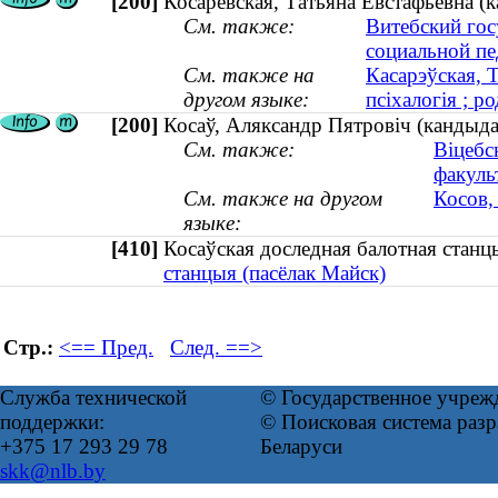
[200]
Косаревская, Татьяна Евстафьевна (к
См. также:
Витебский гос
социальной пе
См. также на
Касарэўская, Т
другом языке:
псіхалогія ; ро
[200]
Косаў, Аляксандр Пятровіч (кандыдат
См. также:
Віцебс
факуль
См. также на другом
Косов,
языке:
[410]
Косаўская доследная балотная стан
станцыя (пасёлак Майск)
Стр.:
<== Пред.
След. ==>
Служба технической
© Государственное учреж
поддержки:
© Поисковая система ра
+375 17 293 29 78
Беларуси
skk@nlb.by