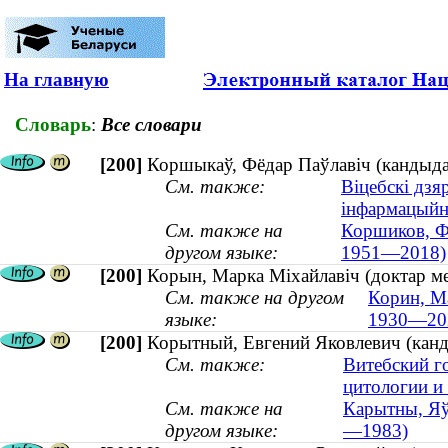
На главную
Словарь
:
Все словари
[200]
Коршыкаў, Фёдар Паўлавіч (кандыдат
См. также:
Віцебскі дзя
інфармацыйн
См. также на
Коршиков, Фе
другом языке:
1951—2018)
[200]
Корын, Марка Міхайлавіч (доктар м
См. также на другом
Корин, М
языке:
1930—20
[200]
Корытный, Евгений Яковлевич (канд
См. также:
Витебский г
цитологии и
См. также на
Карытны, Яўг
другом языке:
—1983)