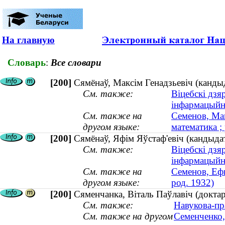
На главную
Словарь
:
Все словари
[200]
Сямёнаў, Максім Генадзьевіч (кандыд
См. также:
Віцебскі дзя
інфармацыйн
См. также на
Семенов, Мак
другом языке:
математика ;
[200]
Сямёнаў, Яфім Яўстаф'евіч (кандыдат
См. также:
Віцебскі дзя
інфармацыйн
См. также на
Семенов, Ефи
другом языке:
род. 1932)
[200]
Сяменчанка, Віталь Паўлавіч (доктар б
См. также:
Навукова-пр
См. также на другом
Семенченко,