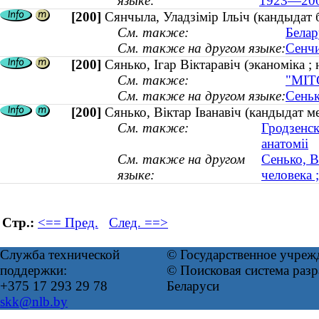
языке:
1923—200
[200]
Сянчыла, Уладзімір Ільіч (кандыдат 
См. также:
Белар
См. также на другом языке:
Сенчи
[200]
Сянько, Ігар Віктаравіч (эканоміка ; 
См. также:
"МІТС
См. также на другом языке:
Сеньк
[200]
Сянько, Віктар Іванавіч (кандыдат ме
См. также:
Гродзенск
анатоміі
См. также на другом
Сенько, В
языке:
человека 
Стр.:
<== Пред.
След. ==>
Служба технической
© Государственное учреж
поддержки:
© Поисковая система ра
+375 17 293 29 78
Беларуси
skk@nlb.by