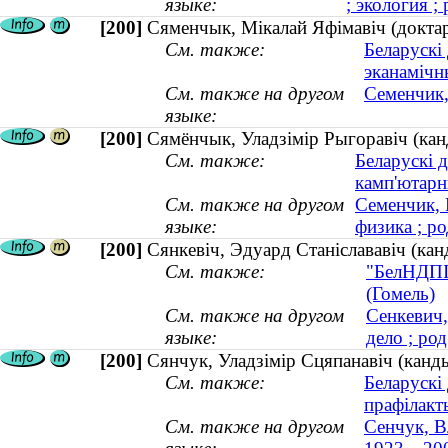
языке:
; экология ;
[200]
Сяменчык, Мікалай Яфімавіч (доктар
См. также:
Беларускі
эканамічн
См. также на другом
Семенчик,
языке:
[200]
Сямёнчык, Уладзімір Рыгоравіч (канд
См. также:
Беларускі д
камп'ютарн
См. также на другом
Семенчик, 
языке:
физика ; ро
[200]
Сянкевіч, Эдуард Станіслававіч (кан
См. также:
"БелНДПІн
(Гомель)
См. также на другом
Сенкевич,
языке:
дело ; род
[200]
Сянчук, Уладзімір Сцяпанавіч (канд
См. также:
Беларускі
прафілакт
См. также на другом
Сенчук, В