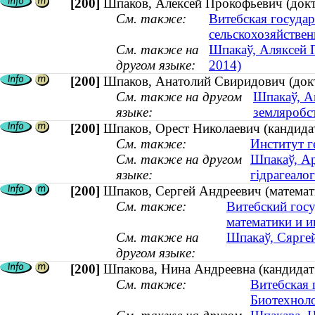
[200]
Шпаков, Алексей Прокофьевич (докт
См. также:
Витебская госуда
сельскохозяйстве
См. также на
Шпакаў, Аляксей П
другом языке:
2014)
[200]
Шпаков, Анатолий Свиридович (докто
См. также на другом
Шпакаў, Ан
языке:
земляробст
[200]
Шпаков, Орест Николаевич (кандидат
См. также:
Институт г
См. также на другом
Шпакаў, Ар
языке:
гідрагеалог
[200]
Шпаков, Сергей Андреевич (математи
См. также:
Витебский гос
математики и 
См. также на
Шпакаў, Сяргей
другом языке:
[200]
Шпакова, Нина Андреевна (кандидат
См. также:
Витебская 
Биотехноло