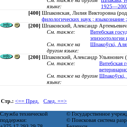
См. также на другом
Шпакава, Н
языке:
1925—200
[400]
Шпаковская, Лилия Викторовна (р
филологических наук ; языкознание ;
[200]
Шпаковский, Александр Артемьевич 
См. также:
Витебская госу
эпизоотологии
См. также на
Шпакоўскі, Аля
другом языке:
[200]
Шпаковский, Александр Ульянович (
См. также:
Витебская г
ветеринарн
См. также на другом
Шпакоўскі, 
языке:
Стр.:
<== Пред.
След. ==>
Служба технической
© Государственное учреж
поддержки:
© Поисковая система ра
+375 17 293 29 78
Беларуси