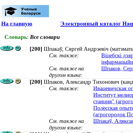
На главную
Словарь
:
Все словари
[200]
Шпакаў, Сяргей Андрэевіч (матэматы
См. также:
Віцебскі дзя
інфармацыйн
См. также на
Шпаков, Серг
другом языке:
[200]
Шпаков, Александр Тихонович (канд
См. также:
Ивацевичская о
Институт мелио
станция" (агрог
Полесская опытн
(агрогородок П
См. также на
Шпакаў, Аляксан
другом языке: