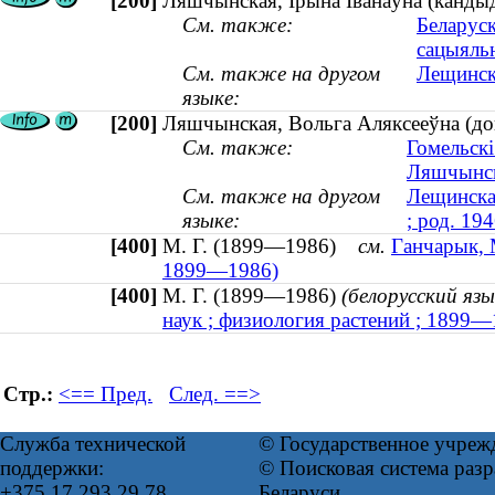
[200]
Ляшчынская, Iрына Iванаўна (кандыда
См. также:
Беларуск
сацыяль
См. также на другом
Лещинска
языке:
[200]
Ляшчынская, Вольга Аляксееўна (докт
См. также:
Гомельскі
Ляшчынск
См. также на другом
Лещинская
языке:
; род. 194
[400]
М. Г. (1899—1986)
см.
Ганчарык, М
1899—1986)
[400]
М. Г. (1899—1986)
(белорусский язы
наук ; физиология растений ; 1899—
Стр.:
<== Пред.
След. ==>
Служба технической
© Государственное учреж
поддержки:
© Поисковая система ра
+375 17 293 29 78
Беларуси