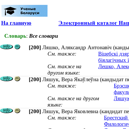
На главную
Словарь
:
Все словари
[200]
Ляшко, Аляксандр Антонавіч (кандыда
См. также:
Віцебскі дзя
біялагічных 
См. также на
Лешко, Алекс
другом языке:
[200]
Ляшук, Вера Якаўлеўна (кандыдат пе
См. также:
Брэсцк
факуль
См. также на другом
Ляшук,
языке:
[200]
Ляшук, Вера Яковлевна (кандидат пе
См. также:
Брестский
Филологич