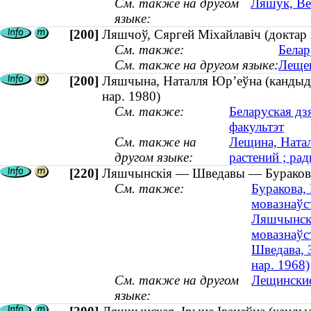
См. также на другом
Ляшук, Вер
языке:
[200]
Ляшчоў, Сяргей Міхайлавіч (доктар х
См. также:
Белар
См. также на другом языке:
Лещев
[200]
Ляшчына, Наталля Юр’еўна (кандыдат
нар. 1980)
См. также:
Беларуская дз
факультэт
См. также на
Лещина, Натал
другом языке:
растений ; рад
[220]
Ляшчынскія — Шведавы — Бураковы 
См. также:
Буракова,
мовазнаўст
Ляшчынска
мовазнаўст
Шведава, З
нар. 1968)
См. также на другом
Лещинские
языке: