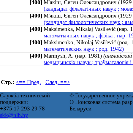
[400]
М'якіш, Євген Олександрович (19
(кандыдат філалагічных навук ; мов
[400]
М'якіш, Євген Олександрович (19
(кандидат филологических наук ; яз
[400]
Мaksimenka, Mikalaj Vasil'evič (нар
матэматычных навук ; фізіка ; нар. 1
[400]
Мaksimenko, Nikolaj Vasil'evič (род
математических наук ; род. 1942)
[400]
Мarmysh, A. (нар. 1981)
(английский
медыцынскіх навук ; траўматалогія і 
Стр.:
<== Пред.
След. ==>
Служба технической
© Государственное учреж
поддержки:
© Поисковая система ра
+375 17 293 29 78
Беларуси
skk@nlb.by