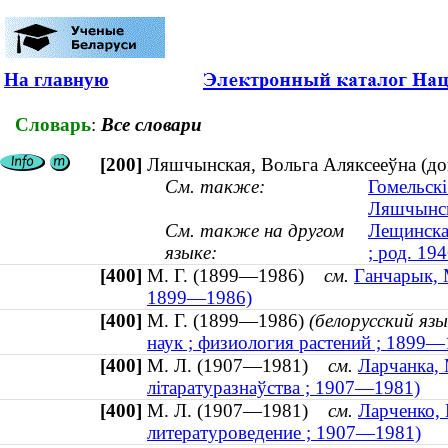
На главную
Словарь
:
Все словари
[200]
Ляшчынская, Вольга Аляксееўна (докт
См. также:
Гомельскі
Ляшчынск
См. также на другом
Лещинская
языке:
; род. 194
[400]
М. Г. (1899—1986)
см.
Ганчарык, М
1899—1986)
[400]
М. Г. (1899—1986)
(белорусский язы
наук ; физиология растений ; 1899—
[400]
М. Л. (1907—1981)
см.
Ларчанка, 
літаратуразнаўства ; 1907—1981)
[400]
М. Л. (1907—1981)
см.
Ларченко, 
литературоведение ; 1907—1981)